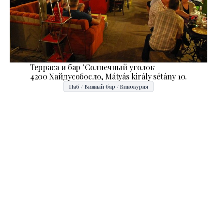
Терраса и бар "Солнечный уголок
4200 Хайдусобосло, Mátyás király sétány 10.
Паб / Винный бар / Винокурня