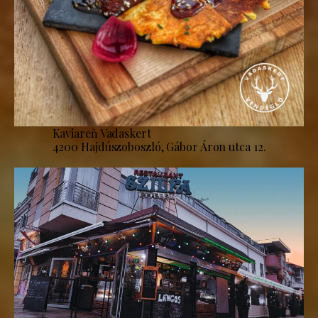
Kaviareň Vadaskert
4200 Hajdúszoboszló, Gábor Áron utca 12.