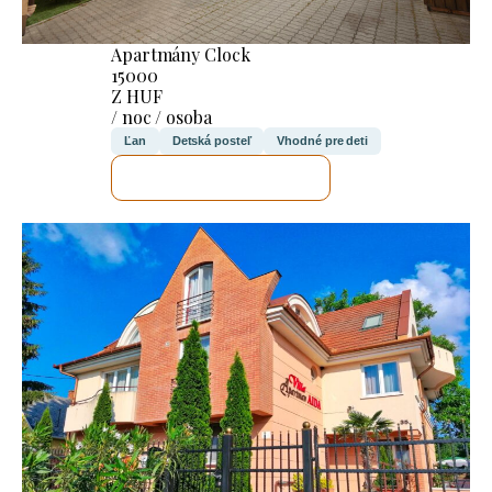
Apartmány Clock
15000
Z HUF
/ noc / osoba
Ľan
Detská posteľ
Vhodné pre deti
SKONTROLUJEM TO