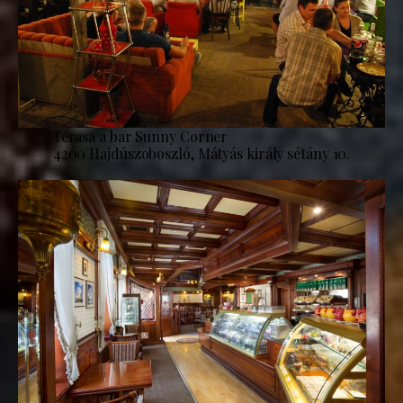
Terasa a bar Sunny Corner
4200 Hajdúszoboszló, Mátyás király sétány 10.