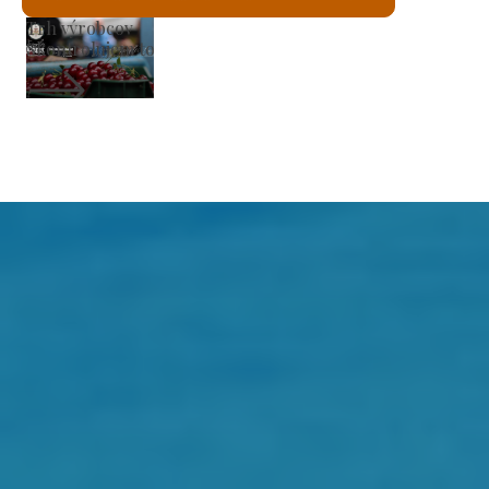
Rímskokatolícky kostol svätého Lászlóa
Skontrolujem to