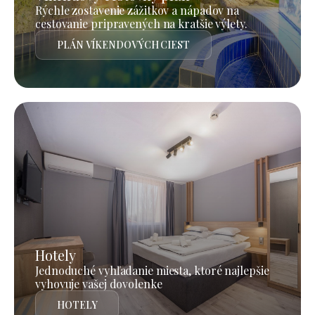
Rýchle zostavenie zážitkov a nápadov na
cestovanie pripravených na kratšie výlety.
PLÁN VÍKENDOVÝCH CIEST
Hotely
Jednoduché vyhľadanie miesta, ktoré najlepšie
vyhovuje vašej dovolenke
HOTELY