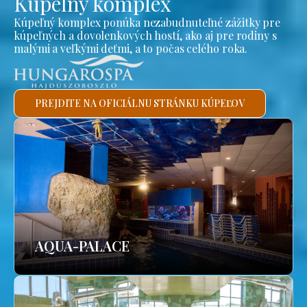
Kúpeľný komplex
Kúpeľný komplex ponúka nezabudnuteľné zážitky pre
kúpeľných a dovolenkových hostí, ako aj pre rodiny s
malými a veľkými deťmi, a to počas celého roka.
PREJDITE NA OFICIÁLNU STRÁNKU KÚPEĽOV
AQUA-PALACE