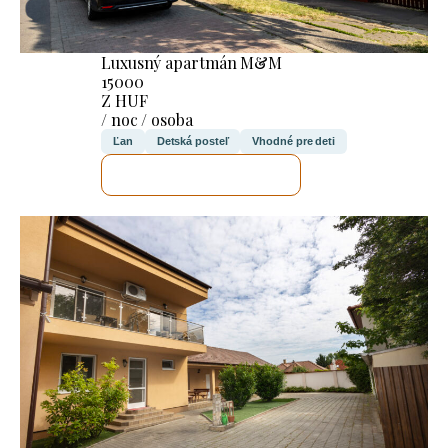
Luxusný apartmán M&M
15000
Z HUF
/ noc / osoba
Ľan
Detská posteľ
Vhodné pre deti
SKONTROLUJEM TO