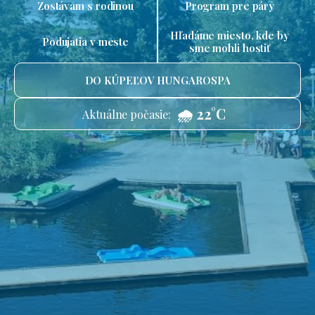
Zostávam s rodinou
Program pre páry
Hľadáme miesto, kde by
Podujatia v meste
sme mohli hostiť
DO KÚPEĽOV HUNGAROSPA
🌧️ 22°C
Aktuálne počasie: