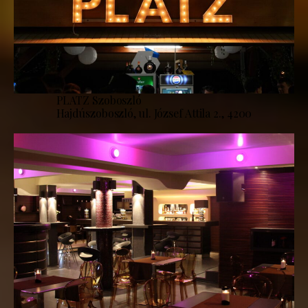
PLATZ Szoboszló
Hajdúszoboszló, ul. József Attila 2., 4200