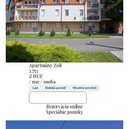
Apartmány Zoli
3.753
Z HUF
/ noc / osoba
Ľan
Detská posteľ
Vhodné pre deti
SKONTROLUJEM TO
Rezervácia online
Špeciálne ponuky