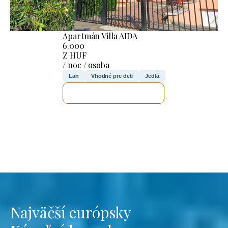
Apartmán Villa AIDA
6.000
Z HUF
/ noc / osoba
Ľan
Vhodné pre deti
Jedlá
SKONTROLUJEM TO
Najväčší európsky