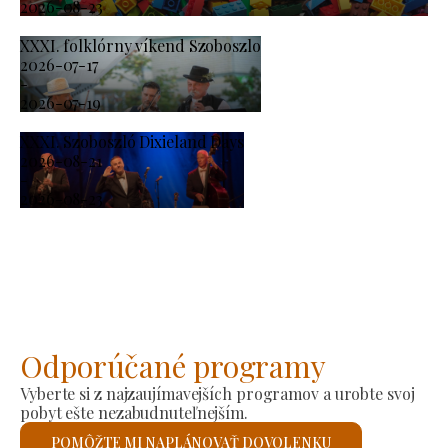
2026-08-23
XXXI. folklórny víkend Szoboszlo
2026-07-17
-
2026-07-19
XXXI. Szoboszló Dixieland Days
2026-08-21
-
2026-08-23
Odporúčané programy
Vyberte si z najzaujímavejších programov a urobte svoj
pobyt ešte nezabudnuteľnejším.
POMÔŽTE MI NAPLÁNOVAŤ DOVOLENKU