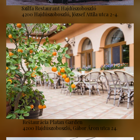
Szilfa Restaurant Hajdúszoboszló
4200 Hajdúszoboszló, József Attila utca 2-4.
Reštaurácia Platan Garden
4200 Hajdúszoboszló, Gábor Áron utca 24.