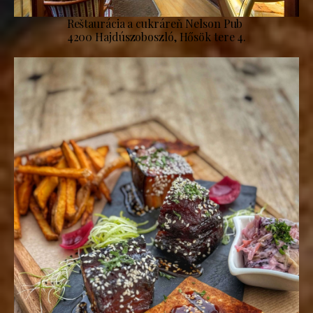
Reštaurácia a cukráreň Nelson Pub
4200 Hajdúszoboszló, Hősök tere 4.