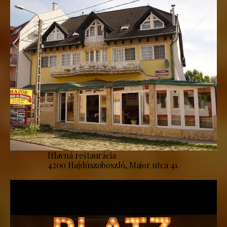
Hlavná reštaurácia
4200 Hajdúszoboszló, Major utca 41.