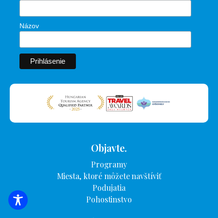
Názov
Objavte.
Programy
Miesta, ktoré môžete navštíviť
Podujatia
Pohostinstvo
VYHĽADÁVANIE UBYTOVANIA