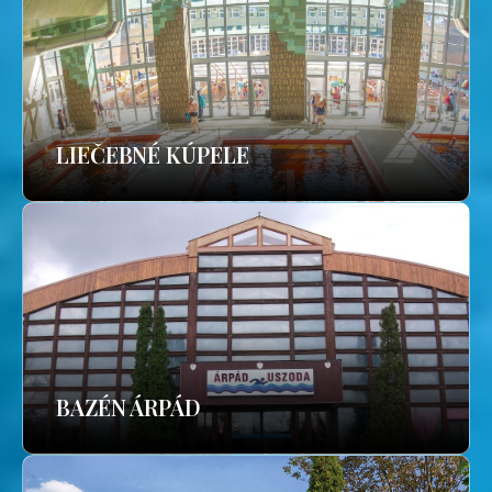
LIEČEBNÉ KÚPELE
BAZÉN ÁRPÁD