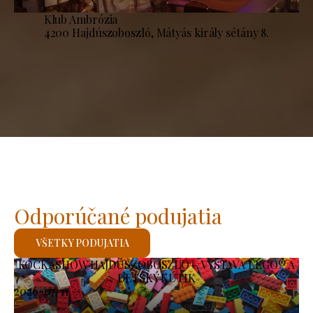
Klub Ambrózia
4200 Hajdúszoboszló, Mátyás király sétány 8.
Odporúčané podujatia
VŠETKY PODUJATIA
KOCKASHOW HAJDÚSZOBOSZLÓ – VÝSTAVA LEGO® A
DETSKÝ KÚTIK
2026-07-11
-