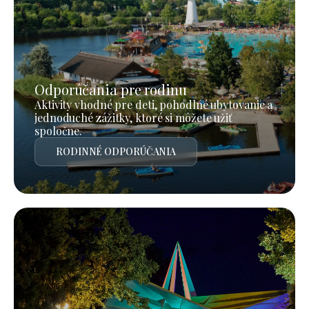
Odporúčania pre rodinu
Aktivity vhodné pre deti, pohodlné ubytovanie a
jednoduché zážitky, ktoré si môžete užiť
spoločne.
RODINNÉ ODPORÚČANIA