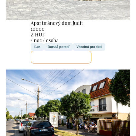
Apartmánový dom Judit
10000
Z HUF
/ noc / osoba
Ľan
Detská posteľ
Vhodné pre deti
SKONTROLUJEM TO