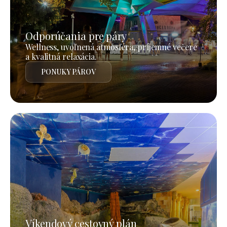
Odporúčania pre páry
Wellness, uvoľnená atmosféra, príjemné večere
a kvalitná relaxácia.
PONUKY PÁROV
Víkendový cestovný plán