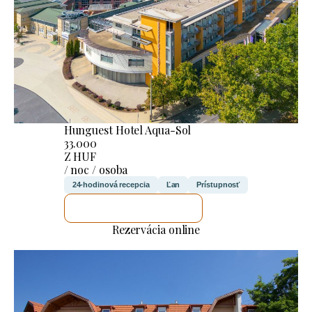
Hunguest Hotel Aqua-Sol
33.000
Z HUF
/ noc / osoba
24-hodinová recepcia
Ľan
Prístupnosť
SKONTROLUJEM TO
Rezervácia online