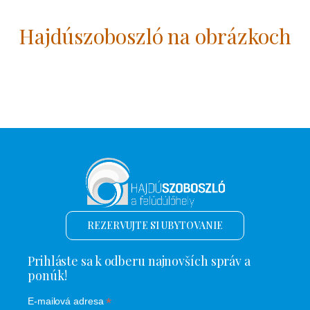
Hajdúszoboszló na obrázkoch
REZERVUJTE SI UBYTOVANIE
Prihláste sa k odberu najnovších správ a
ponúk!
*
E-mailová adresa