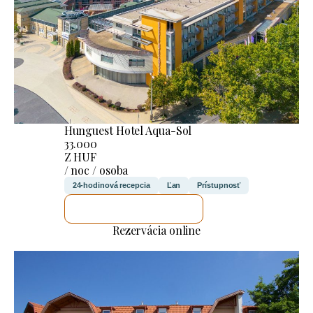
Hunguest Hotel Aqua-Sol
33.000
Z HUF
/ noc / osoba
24-hodinová recepcia
Ľan
Prístupnosť
SKONTROLUJEM TO
Rezervácia online