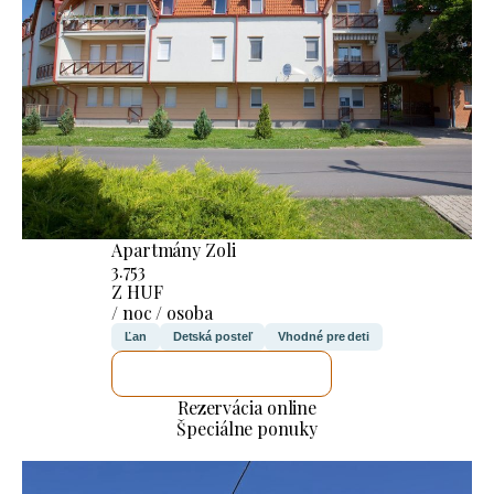
Apartmány Zoli
3.753
Z HUF
/ noc / osoba
Ľan
Detská posteľ
Vhodné pre deti
SKONTROLUJEM TO
Rezervácia online
Špeciálne ponuky