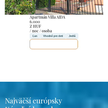
Apartmán Villa AIDA
6.000
Z HUF
/ noc / osoba
Ľan
Vhodné pre deti
Jedlá
SKONTROLUJEM TO
Najväčší európsky