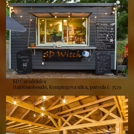
SD Čarodejnica
Hajdúszoboszló, Kempingova ulica, parcela č. 3529