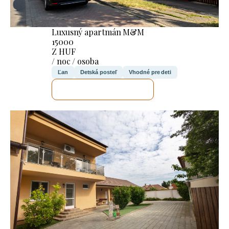
Luxusný apartmán M&M
15000
Z HUF
/ noc / osoba
Ľan
Detská posteľ
Vhodné pre deti
SKONTROLUJEM TO