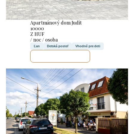
Apartmánový dom Judit
10000
Z HUF
/ noc / osoba
Ľan
Detská posteľ
Vhodné pre deti
SKONTROLUJEM TO