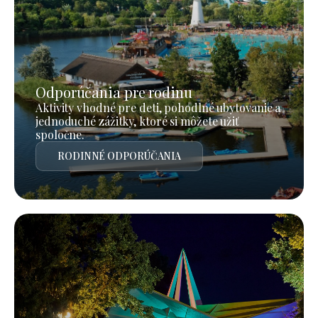
Odporúčania pre rodinu
Aktivity vhodné pre deti, pohodlné ubytovanie a
jednoduché zážitky, ktoré si môžete užiť
spoločne.
RODINNÉ ODPORÚČANIA