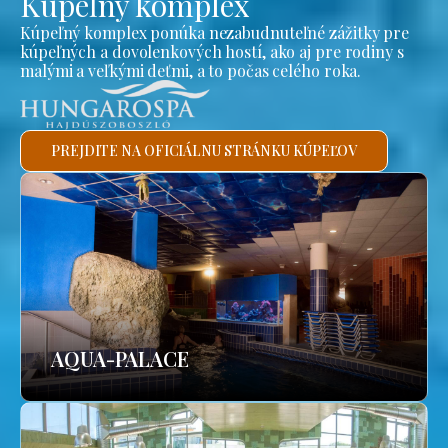
Kúpeľný komplex
Kúpeľný komplex ponúka nezabudnuteľné zážitky pre
kúpeľných a dovolenkových hostí, ako aj pre rodiny s
malými a veľkými deťmi, a to počas celého roka.
PREJDITE NA OFICIÁLNU STRÁNKU KÚPEĽOV
AQUA-PALACE