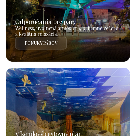
Odporúčania pre páry
Wellness, uvoľnená atmosféra, príjemné večere
a kvalitná relaxácia.
PONUKY PÁROV
Víkendový cestovný plán