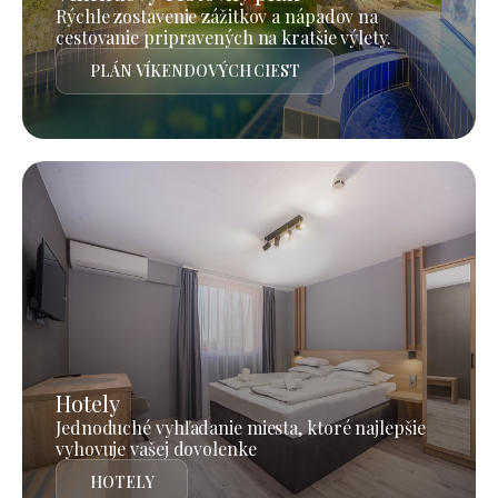
Rýchle zostavenie zážitkov a nápadov na
cestovanie pripravených na kratšie výlety.
PLÁN VÍKENDOVÝCH CIEST
Hotely
Jednoduché vyhľadanie miesta, ktoré najlepšie
vyhovuje vašej dovolenke
HOTELY