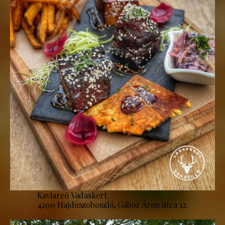
Kaviareň Vadaskert
4200 Hajdúszoboszló, Gábor Áron utca 12.