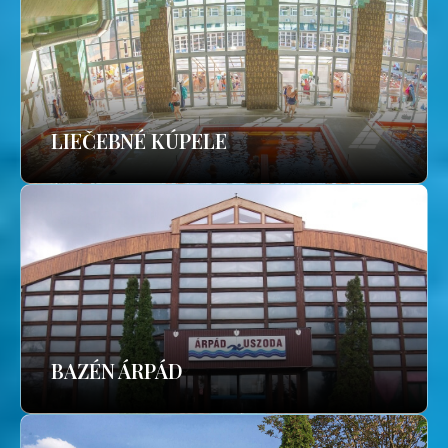
LIEČEBNÉ KÚPELE
BAZÉN ÁRPÁD