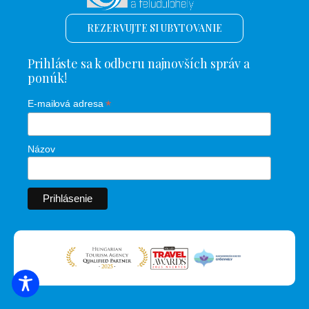
REZERVUJTE SI UBYTOVANIE
Prihláste sa k odberu najnovších správ a
ponúk!
*
E-mailová adresa
Názov
VYHĽADÁVANIE UBYTOVANIA