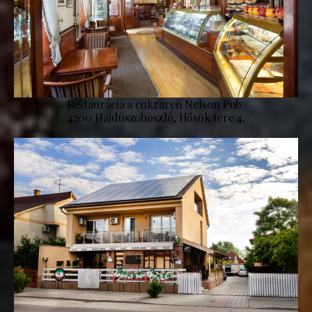
Reštaurácia a cukráreň Nelson Pub
4200 Hajdúszoboszló, Hősök tere 4.