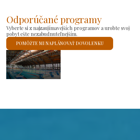
Odporúčané programy
Vyberte si z najzaujímavejších programov a urobte svoj
pobyt ešte nezabudnuteľnejším.
POMÔŽTE MI NAPLÁNOVAŤ DOVOLENKU
rh výrobcov
Rím
kontrolujem to
Sko