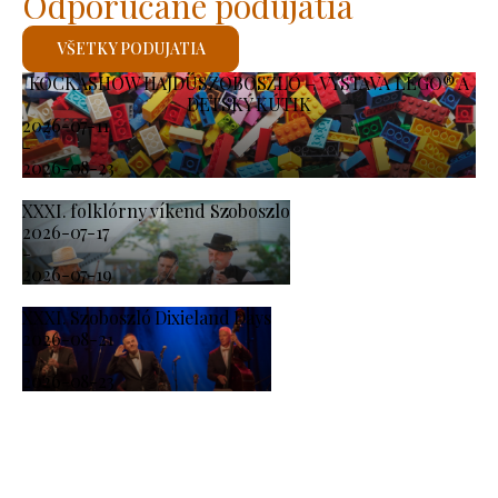
Odporúčané podujatia
VŠETKY PODUJATIA
KOCKASHOW HAJDÚSZOBOSZLÓ – VÝSTAVA LEGO® A
DETSKÝ KÚTIK
2026-07-11
-
2026-08-23
XXXI. folklórny víkend Szoboszlo
2026-07-17
-
2026-07-19
XXXI. Szoboszló Dixieland Days
2026-08-21
-
2026-08-23