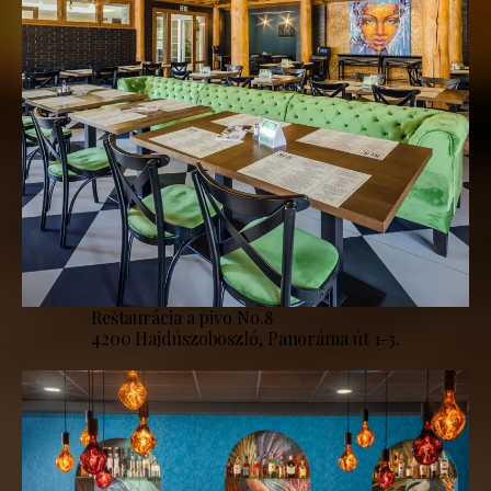
Reštaurácia a pivo No.8
4200 Hajdúszoboszló, Panoráma út 1-3.