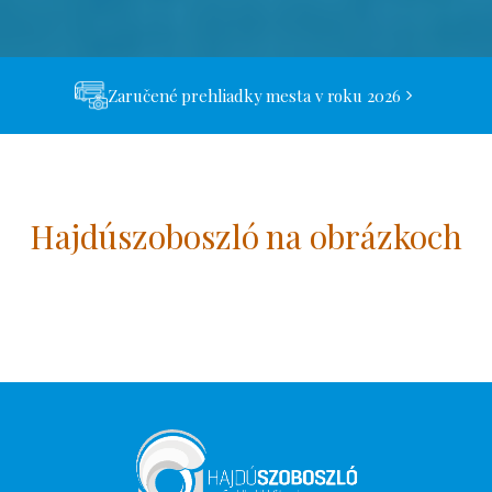
Zaručené prehliadky mesta v roku 2026
Hajdúszoboszló na obrázkoch