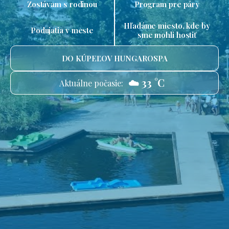
Zostávam s rodinou
Program pre páry
Hľadáme miesto, kde by
Podujatia v meste
sme mohli hostiť
DO KÚPEĽOV HUNGAROSPA
☁️ 33 °C
Aktuálne počasie: