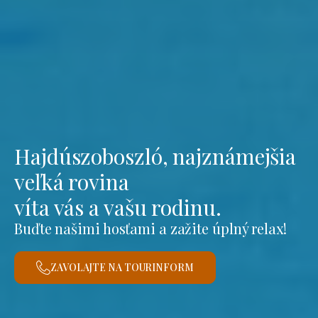
Hajdúszoboszló, najznámejšia
veľká rovina
víta vás a vašu rodinu.
Buďte našimi hosťami a zažite úplný relax!
ZAVOLAJTE NA TOURINFORM