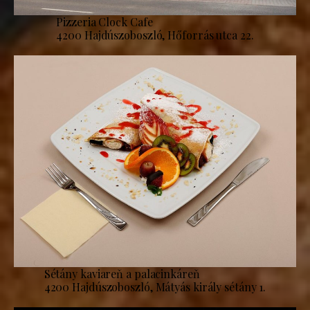
Pizzeria Clock Cafe
4200 Hajdúszoboszló, Hőforrás utca 22.
Sétány kaviareň a palacinkáreň
4200 Hajdúszoboszló, Mátyás király sétány 1.