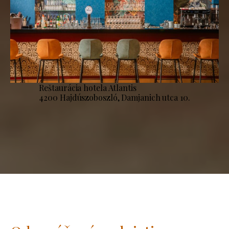
Reštaurácia hotela Atlantis
4200 Hajdúszoboszló, Damjanich utca 10.