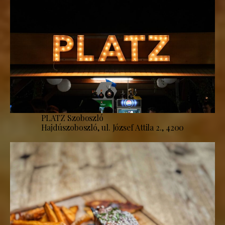
PLATZ Szoboszló
Hajdúszoboszló, ul. József Attila 2., 4200