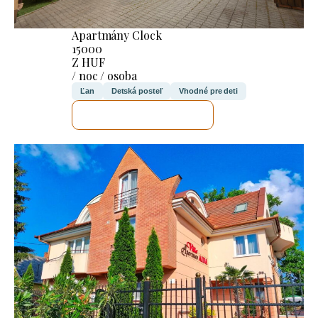
Apartmány Clock
15000
Z HUF
/ noc / osoba
Ľan
Detská posteľ
Vhodné pre deti
SKONTROLUJEM TO