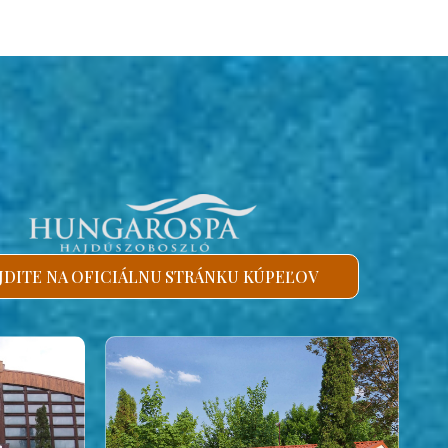
JDITE NA OFICIÁLNU STRÁNKU KÚPEĽOV