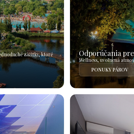
Odporúčania pre
jednoduché zážitky, ktoré
Wellness, uvoľnená atmosf
PONUKY PÁROV