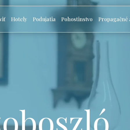
viť
Hotely
Podujatia
Pohostinstvo
Propagačné 
oboszló