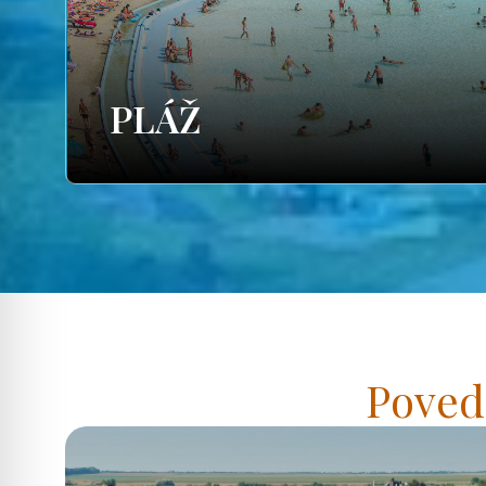
PLÁŽ
Poved