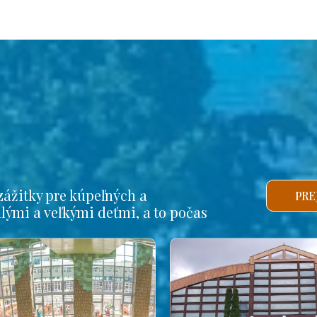
ážitky pre kúpeľných a
PRE
alými a veľkými deťmi, a to počas