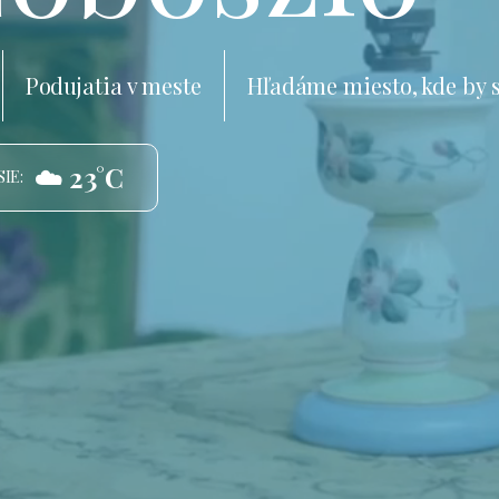
Podujatia v meste
Hľadáme miesto, kde by 
☁️ 23°C
IE: