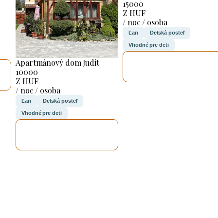
15000
Z HUF
/ noc / osoba
Ľan
Detská posteľ
Vhodné pre deti
SKONTROLUJEM
Apartmánový dom Judit
TO
10000
Z HUF
/ noc / osoba
Ľan
Detská posteľ
Vhodné pre deti
SKONTROLUJEM
TO