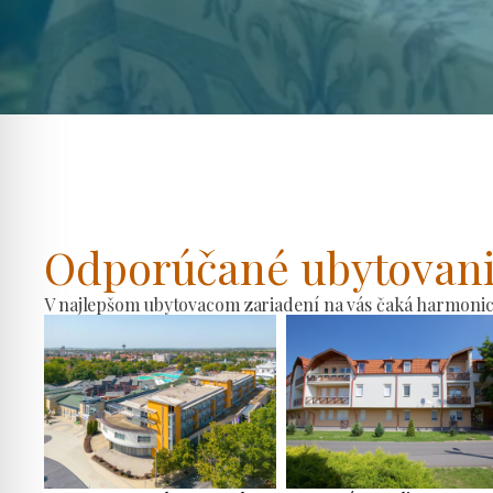
Odporúčané ubytovan
V najlepšom ubytovacom zariadení na vás čaká harmonické