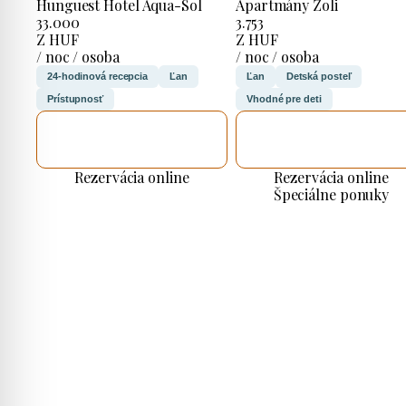
Hunguest Hotel Aqua-Sol
Apartmány Zoli
33.000
3.753
Z HUF
Z HUF
/ noc / osoba
/ noc / osoba
24-hodinová recepcia
Ľan
Ľan
Detská posteľ
Prístupnosť
Vhodné pre deti
SKONTROLUJEM
SKONTROLUJEM
TO
TO
Rezervácia online
Rezervácia online
Špeciálne ponuky