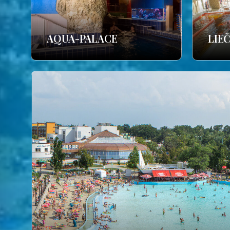
AQUA-PALACE
LIE