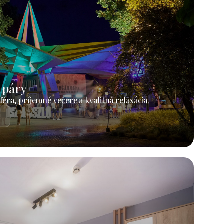
 páry
éra, príjemné večere a kvalitná relaxácia.