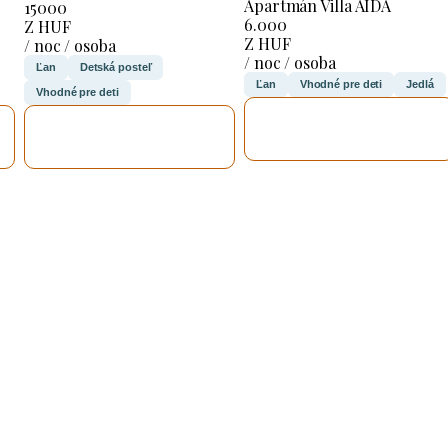
Apartmán Villa AIDA
15000
6.000
Z HUF
Z HUF
/ noc / osoba
/ noc / osoba
Ľan
Detská posteľ
Ľan
Vhodné pre deti
Jedlá
Vhodné pre deti
SKONTROLUJEM
SKONTROLUJEM
TO
TO