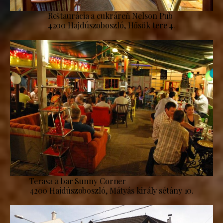
Reštaurácia a cukráreň Nelson Pub
4200 Hajdúszoboszló, Hősök tere 4.
Terasa a bar Sunny Corner
4200 Hajdúszoboszló, Mátyás király sétány 10.