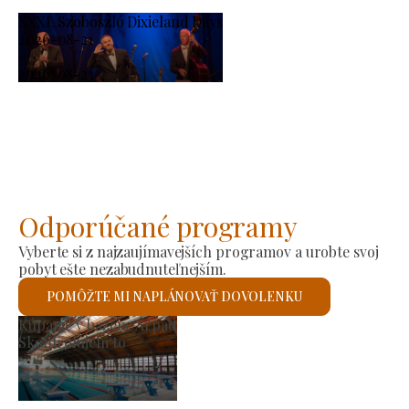
XXXI. Szoboszló Dixieland Days
2026-08-21
-
2026-08-23
Odporúčané programy
Vyberte si z najzaujímavejších programov a urobte svoj
pobyt ešte nezabudnuteľnejším.
POMÔŽTE MI NAPLÁNOVAŤ DOVOLENKU
Rímskokatolícky kostol svätého Lás
Skontrolujem to