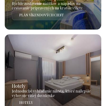
Rýchle zostavenie zážitkov a nápadov na
cestovanie pripravených na kratšie výlety.
PLÁN VÍKENDOVÝCH CIEST
Hotely
Jednoduché vyhľadanie miesta, ktoré najlepšie
vyhovuje vašej dovolenke
HOTELY