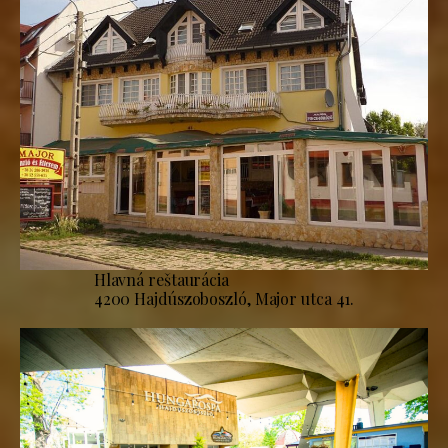
Hlavná reštaurácia
4200 Hajdúszoboszló, Major utca 41.