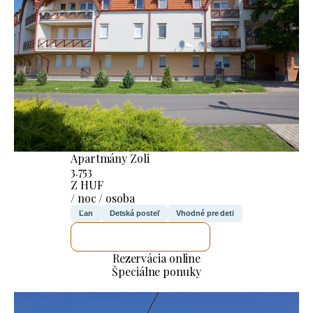
Apartmány Zoli
3.753
Z HUF
/ noc / osoba
Ľan
Detská posteľ
Vhodné pre deti
SKONTROLUJEM TO
Rezervácia online
Špeciálne ponuky