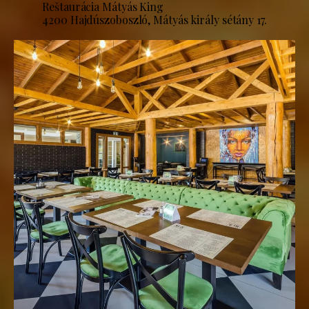
Reštaurácia Mátyás King
4200 Hajdúszoboszló, Mátyás király sétány 17.