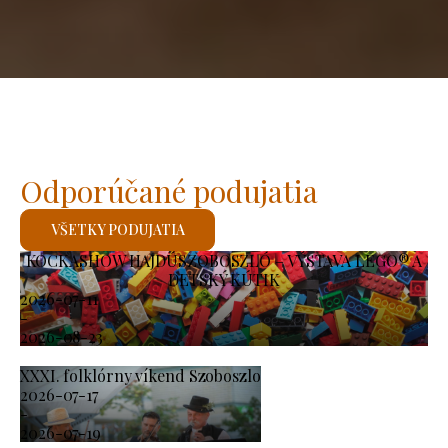
Odporúčané podujatia
VŠETKY PODUJATIA
KOCKASHOW HAJDÚSZOBOSZLÓ – VÝSTAVA LEGO® A
DETSKÝ KÚTIK
2026-07-11
-
2026-08-23
XXXI. folklórny víkend Szoboszlo
2026-07-17
-
2026-07-19