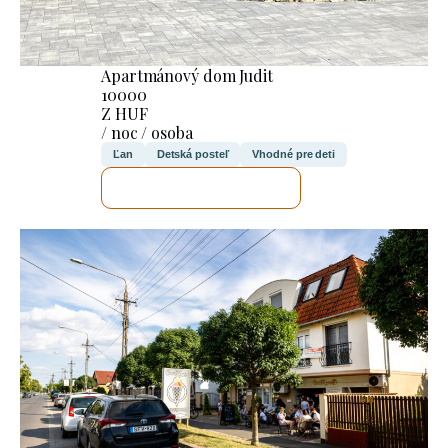
Apartmánový dom Judit
10000
Z HUF
/ noc / osoba
Ľan
Detská posteľ
Vhodné pre deti
SKONTROLUJEM TO