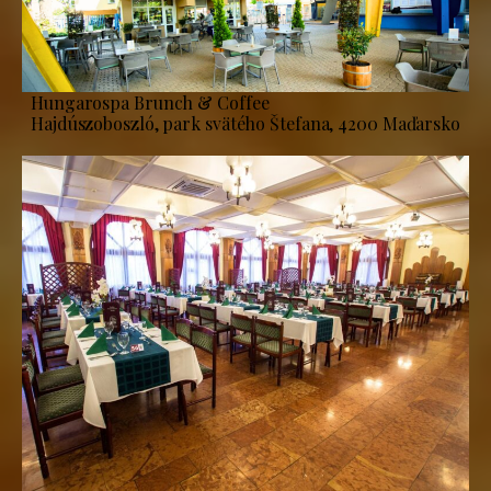
Hungarospa Brunch & Coffee
Hajdúszoboszló, park svätého Štefana, 4200 Maďarsko