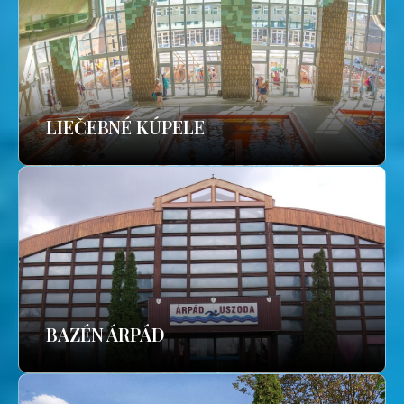
LIEČEBNÉ KÚPELE
BAZÉN ÁRPÁD