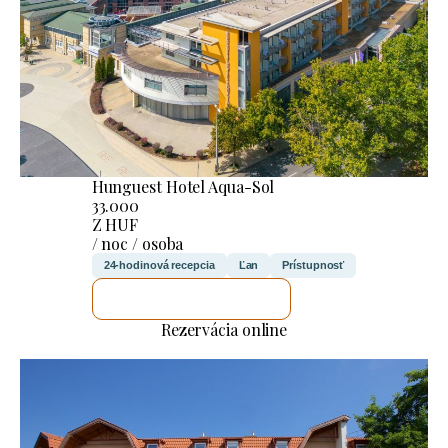
Hunguest Hotel Aqua-Sol
33.000
Z HUF
/ noc / osoba
24-hodinová recepcia
Ľan
Prístupnosť
SKONTROLUJEM TO
Rezervácia online