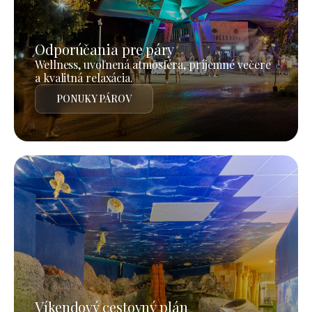
Odporúčania pre páry
Wellness, uvoľnená atmosféra, príjemné večere
a kvalitná relaxácia.
PONUKY PÁROV
Víkendový cestovný plán