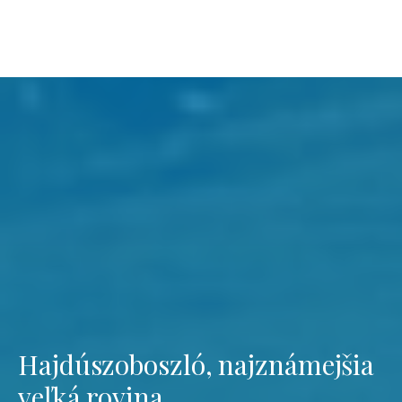
Hajdúszoboszló, najznámejšia
veľká rovina