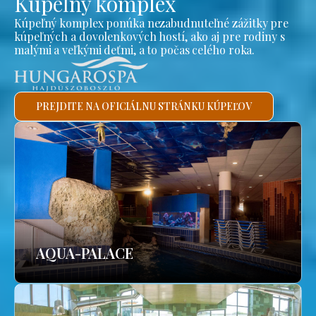
Kúpeľný komplex
Kúpeľný komplex ponúka nezabudnuteľné zážitky pre
kúpeľných a dovolenkových hostí, ako aj pre rodiny s
malými a veľkými deťmi, a to počas celého roka.
PREJDITE NA OFICIÁLNU STRÁNKU KÚPEĽOV
AQUA-PALACE