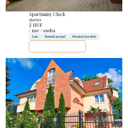
Apartmány Clock
15000
Z HUF
/ noc / osoba
Ľan
Detská posteľ
Vhodné pre deti
SKONTROLUJEM TO