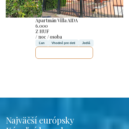
Apartmán Villa AIDA
6.000
Z HUF
/ noc / osoba
Ľan
Vhodné pre deti
Jedlá
SKONTROLUJEM TO
Najväčší európsky