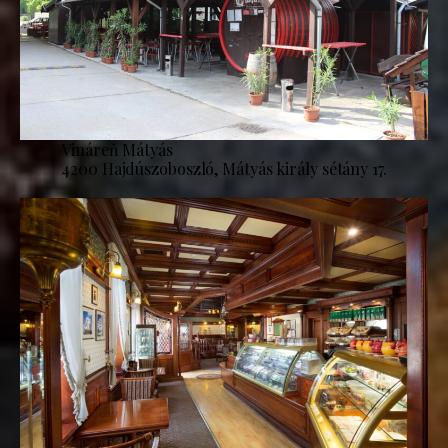
Vináreň Mátyás
4200 Hajdúszoboszló, Mátyás király sétány 17.