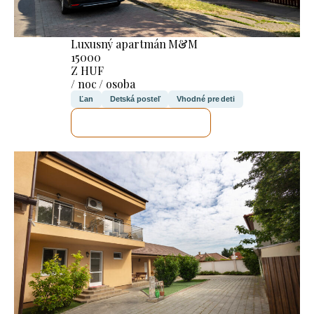
Luxusný apartmán M&M
15000
Z HUF
/ noc / osoba
Ľan
Detská posteľ
Vhodné pre deti
SKONTROLUJEM TO