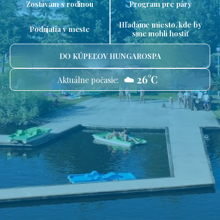
Zostávam s rodinou
Program pre páry
Hľadáme miesto, kde by
Podujatia v meste
sme mohli hostiť
DO KÚPEĽOV HUNGAROSPA
☁️ 26°C
Aktuálne počasie: