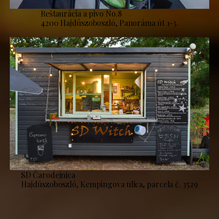
Reštaurácia a pivo No.8
4200 Hajdúszoboszló, Panoráma út 1-3.
SD Čarodejnica
Hajdúszoboszló, Kempingova ulica, parcela č. 3529