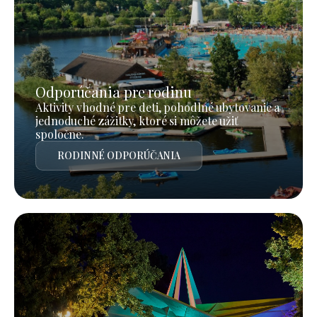
Odporúčania pre rodinu
Aktivity vhodné pre deti, pohodlné ubytovanie a
jednoduché zážitky, ktoré si môžete užiť
spoločne.
RODINNÉ ODPORÚČANIA