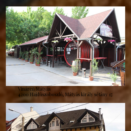
Vináreň Mátyás
4200 Hajdúszoboszló, Mátyás király sétány 17.