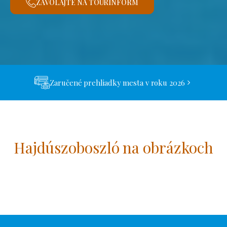
ZAVOLAJTE NA TOURINFORM
Zaručené prehliadky mesta v roku 2026
Hajdúszoboszló na obrázkoch