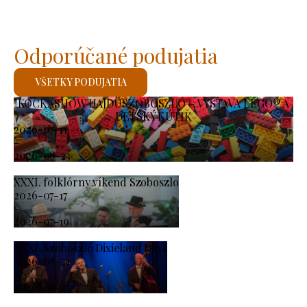
Odporúčané podujatia
VŠETKY PODUJATIA
KOCKASHOW HAJDÚSZOBOSZLÓ – VÝSTAVA LEGO® A
DETSKÝ KÚTIK
2026-07-11
-
2026-08-23
XXXI. folklórny víkend Szoboszlo
2026-07-17
-
2026-07-19
XXXI. Szoboszló Dixieland Days
2026-08-21
-
2026-08-23