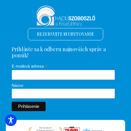
REZERVUJTE SI UBYTOVANIE
Prihláste sa k odberu najnovších správ a
ponúk!
*
E-mailová adresa
Názov
VYHĽADÁVANIE UBYTOVANIA