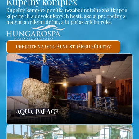
Kúpeľný komplex
Kúpeľný komplex ponúka nezabudnuteľné zážitky pre
kúpeľných a dovolenkových hostí, ako aj pre rodiny s
malými a veľkými deťmi, a to počas celého roka.
PREJDITE NA OFICIÁLNU STRÁNKU KÚPEĽOV
AQUA-PALACE