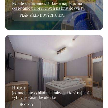
Rýchle zostavenie zážitkov a nápadov na
cestovanie pripravených na kratšie výlety.
PLÁN VÍKENDOVÝCH CIEST
Hotely
Jednoduché vyhľadanie miesta, ktoré najlepšie
vyhovuje vašej dovolenke
HOTELY