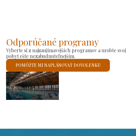
Odporúčané programy
Vyberte si z najzaujímavejších programov a urobte svoj
pobyt ešte nezabudnuteľnejším.
POMÔŽTE MI NAPLÁNOVAŤ DOVOLENKU
Trh výrobcov
Skontrolujem to