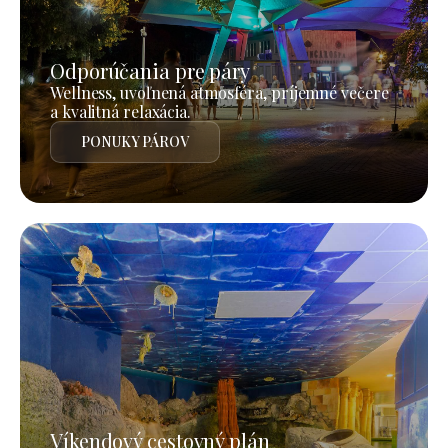
Odporúčania pre páry
Wellness, uvoľnená atmosféra, príjemné večere
a kvalitná relaxácia.
PONUKY PÁROV
Víkendový cestovný plán