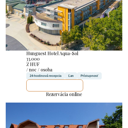
Hunguest Hotel Aqua-Sol
33.000
Z HUF
/ noc / osoba
24-hodinová recepcia
Ľan
Prístupnosť
SKONTROLUJEM TO
Rezervácia online