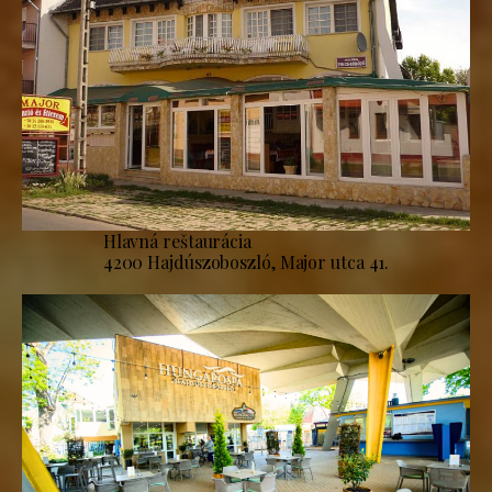
Hlavná reštaurácia
4200 Hajdúszoboszló, Major utca 41.