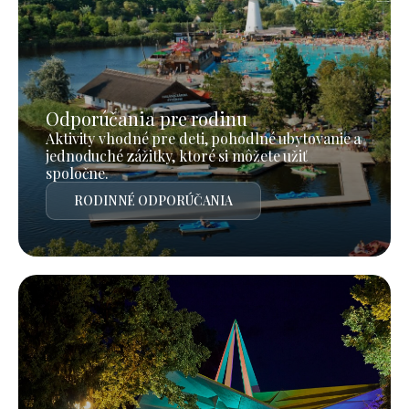
Odporúčania pre rodinu
Aktivity vhodné pre deti, pohodlné ubytovanie a
jednoduché zážitky, ktoré si môžete užiť
spoločne.
RODINNÉ ODPORÚČANIA