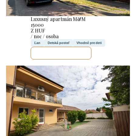
Luxusný apartmán M&M
15000
Z HUF
/ noc / osoba
Ľan
Detská posteľ
Vhodné pre deti
SKONTROLUJEM TO