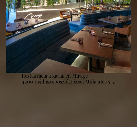
Reštaurácia a kaviareň Mirage
4200 Hajdúszoboszló, József Attila utca 5-7.