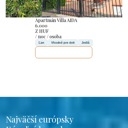
Apartmán Villa AIDA
6.000
Z HUF
/ noc / osoba
Ľan
Vhodné pre deti
Jedlá
SKONTROLUJEM TO
Najväčší európsky