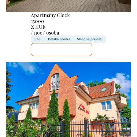
Apartmány Clock
15000
Z HUF
/ noc / osoba
Ľan
Detská posteľ
Vhodné pre deti
SKONTROLUJEM TO