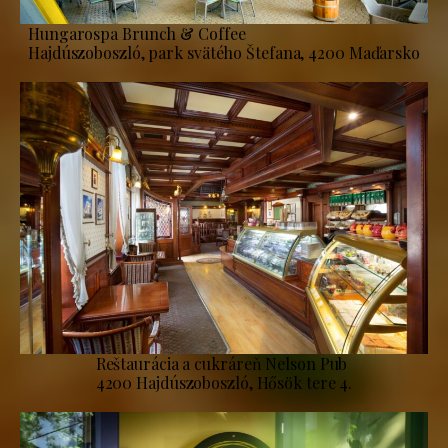
Hungarospa Brunch & Coffee
Hajdúszoboszló, park svätého Štefana, 4200 Maďarsko
Reštaurácia a cukráreň Nelson Pub
4200 Hajdúszoboszló, Hősök tere 4.