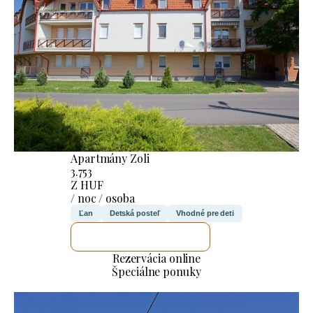
Apartmány Zoli
3.753
Z HUF
/ noc / osoba
Ľan
Detská posteľ
Vhodné pre deti
SKONTROLUJEM TO
Rezervácia online
Špeciálne ponuky