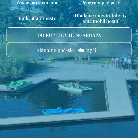
Zostávam s rodinou
Program pre páry
Hľadáme miesto, kde by
Podujatia v meste
sme mohli hostiť
DO KÚPEĽOV HUNGAROSPA
☁️ 27°C
Aktuálne počasie: