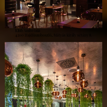
Klub Ambrózia
4200 Hajdúszoboszló, Mátyás király sétány 8.