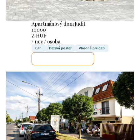
Apartmánový dom Judit
10000
Z HUF
/ noc / osoba
Ľan
Detská posteľ
Vhodné pre deti
SKONTROLUJEM TO