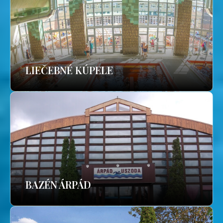
LIEČEBNÉ KÚPELE
BAZÉN ÁRPÁD