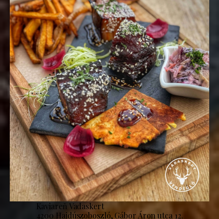
Kaviareň Vadaskert
4200 Hajdúszoboszló, Gábor Áron utca 12.