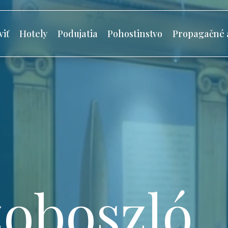
viť
Hotely
Podujatia
Pohostinstvo
Propagačné 
oboszló