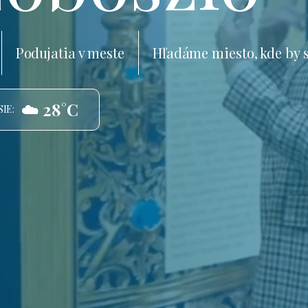
Podujatia v meste
Hľadáme miesto, kde by 
☁️ 28°C
IE: