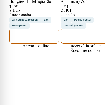
Hunguest Hotel Aqua-Sol
Apartmány Zoli
33.000
3.753
Z HUF
Z HUF
/ noc / osoba
/ noc / osoba
24-hodinová recepcia
Ľan
Ľan
Detská posteľ
Prístupnosť
Vhodné pre deti
SKONTROLUJEM
SKONTROLUJEM
TO
TO
Rezervácia online
Rezervácia online
Špeciálne ponuky