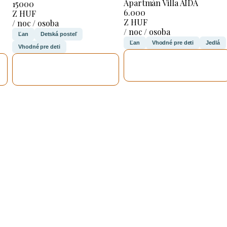
Apartmán Villa AIDA
15000
6.000
Z HUF
Z HUF
/ noc / osoba
/ noc / osoba
Ľan
Detská posteľ
Ľan
Vhodné pre deti
Jedlá
Vhodné pre deti
SKONTROLUJEM
SKONTROLUJEM
TO
TO