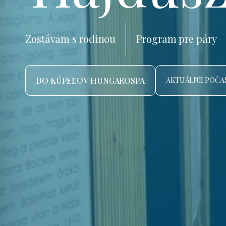
Zostávam s rodinou
Program pre páry
DO KÚPEĽOV HUNGAROSPA
AKTUÁLNE POČAS