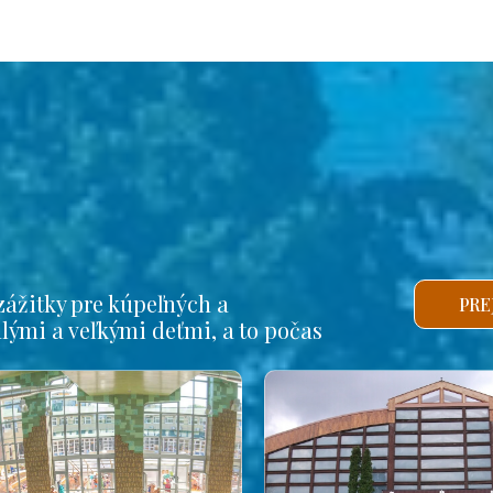
ážitky pre kúpeľných a
PRE
alými a veľkými deťmi, a to počas