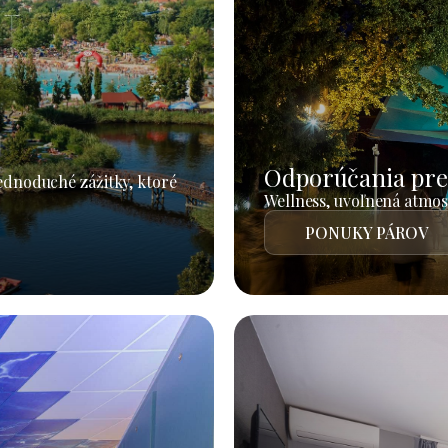
Odporúčania pre
jednoduché zážitky, ktoré
Wellness, uvoľnená atmosf
PONUKY PÁROV