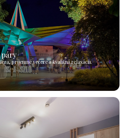
 páry
éra, príjemné večere a kvalitná relaxácia.