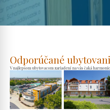
Odporúčané ubytovan
V najlepšom ubytovacom zariadení na vás čaká harmonické