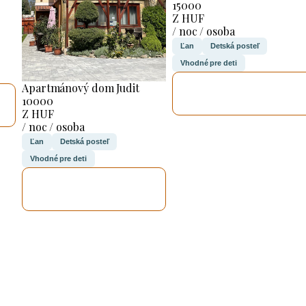
15000
Z HUF
/ noc / osoba
Ľan
Detská posteľ
Vhodné pre deti
SKONTROLUJEM
Apartmánový dom Judit
TO
10000
Z HUF
/ noc / osoba
Ľan
Detská posteľ
Vhodné pre deti
SKONTROLUJEM
TO