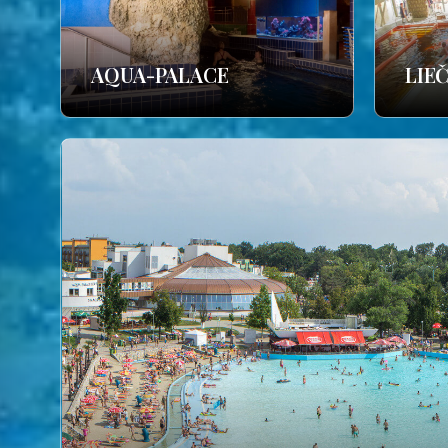
AQUA-PALACE
LIE