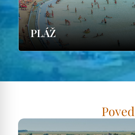
PLÁŽ
Poved