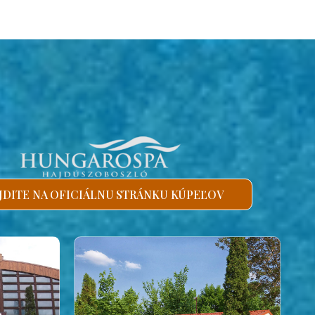
JDITE NA OFICIÁLNU STRÁNKU KÚPEĽOV