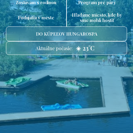
Zostávam s rodinou
Program pre páry
Hľadáme miesto, kde by
Podujatia v meste
sme mohli hostiť
DO KÚPEĽOV HUNGAROSPA
☀️ 23°C
Aktuálne počasie: