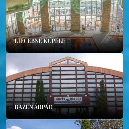
LIEČEBNÉ KÚPELE
BAZÉN ÁRPÁD