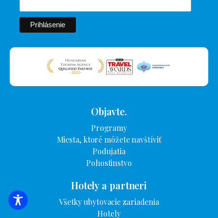
Objavte.
Programy
Miesta, ktoré môžete navštíviť
Podujatia
Pohostinstvo
Hotely a partneri
Všetky ubytovacie zariadenia
VYHĽADÁVANIE UBYTOVANIA
Hotely