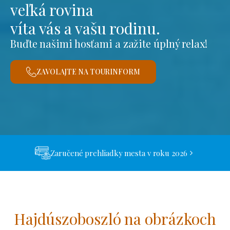
veľká rovina
víta vás a vašu rodinu.
Buďte našimi hosťami a zažite úplný relax!
ZAVOLAJTE NA TOURINFORM
Zaručené prehliadky mesta v roku 2026
Hajdúszoboszló na obrázkoch