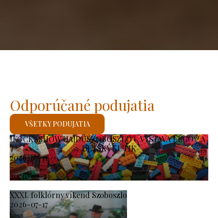
Odporúčané podujatia
VŠETKY PODUJATIA
KOCKASHOW HAJDÚSZOBOSZLÓ – VÝSTAVA LEGO® A
DETSKÝ KÚTIK
2026-07-11
-
2026-08-23
XXXI. folklórny víkend Szoboszlo
2026-07-17
-