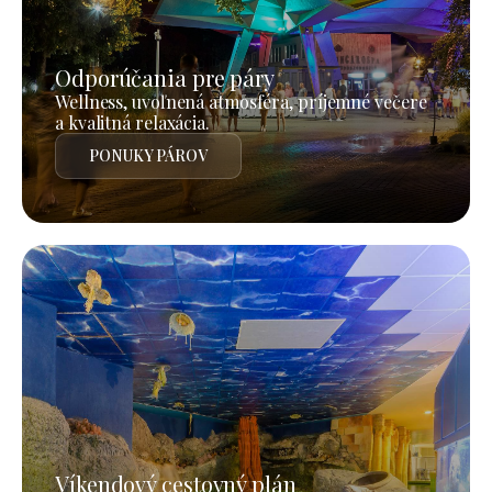
Odporúčania pre páry
Wellness, uvoľnená atmosféra, príjemné večere
a kvalitná relaxácia.
PONUKY PÁROV
Víkendový cestovný plán