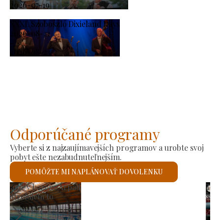
2026-07-19
XXXI. Szoboszló Dixieland Days
2026-08-21
-
2026-08-23
Odporúčané programy
Vyberte si z najzaujímavejších programov a urobte svoj
pobyt ešte nezabudnuteľnejším.
POMÔŽTE MI NAPLÁNOVAŤ DOVOLENKU
Trh výrobcov
Skontrolujem to