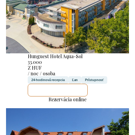
Hunguest Hotel Aqua-Sol
33.000
Z HUF
/ noc / osoba
24-hodinová recepcia
Ľan
Prístupnosť
SKONTROLUJEM TO
Rezervácia online