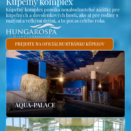
Kúpeľný komplex
Kúpeľný komplex ponúka nezabudnuteľné zážitky pre
kúpeľných a dovolenkových hostí, ako aj pre rodiny s
malými a veľkými deťmi, a to počas celého roka.
PREJDITE NA OFICIÁLNU STRÁNKU KÚPEĽOV
AQUA-PALACE