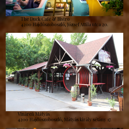
The Duck Café & Bistro
4200 Hajdúszoboszló, József Attila utca 20.
Vináreň Mátyás
4200 Hajdúszoboszló, Mátyás király sétány 17.