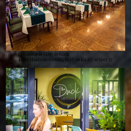
Reštaurácia Mátyás King
4200 Hajdúszoboszló, Mátyás király sétány 17.