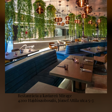
Reštaurácia a kaviareň Mirage
4200 Hajdúszoboszló, József Attila utca 5-7.