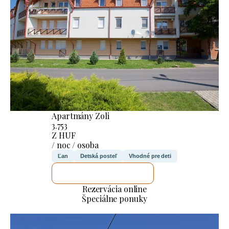
Apartmány Zoli
3.753
Z HUF
/ noc / osoba
Ľan
Detská posteľ
Vhodné pre deti
SKONTROLUJEM TO
Rezervácia online
Špeciálne ponuky