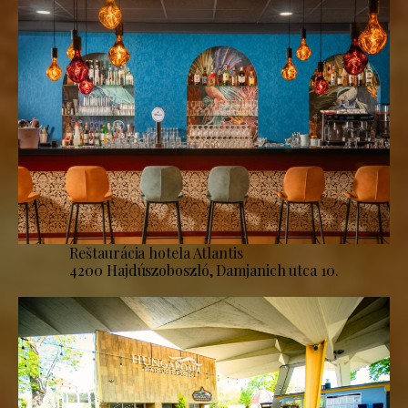
Reštaurácia hotela Atlantis
4200 Hajdúszoboszló, Damjanich utca 10.