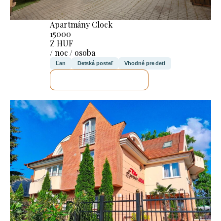
Apartmány Clock
15000
Z HUF
/ noc / osoba
Ľan
Detská posteľ
Vhodné pre deti
SKONTROLUJEM TO