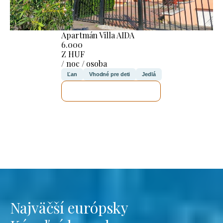
Apartmán Villa AIDA
6.000
Z HUF
/ noc / osoba
Ľan
Vhodné pre deti
Jedlá
SKONTROLUJEM TO
Najväčší európsky