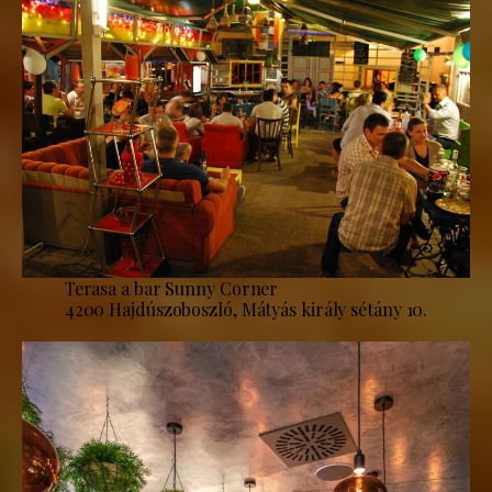
Terasa a bar Sunny Corner
4200 Hajdúszoboszló, Mátyás király sétány 10.