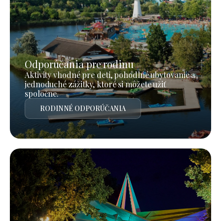
Odporúčania pre rodinu
Aktivity vhodné pre deti, pohodlné ubytovanie a
jednoduché zážitky, ktoré si môžete užiť
spoločne.
RODINNÉ ODPORÚČANIA