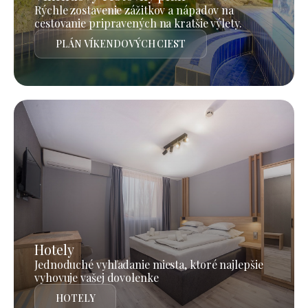
Rýchle zostavenie zážitkov a nápadov na
cestovanie pripravených na kratšie výlety.
PLÁN VÍKENDOVÝCH CIEST
Hotely
Jednoduché vyhľadanie miesta, ktoré najlepšie
vyhovuje vašej dovolenke
HOTELY