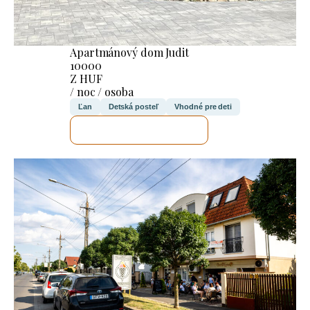
Apartmánový dom Judit
10000
Z HUF
/ noc / osoba
Ľan
Detská posteľ
Vhodné pre deti
SKONTROLUJEM TO