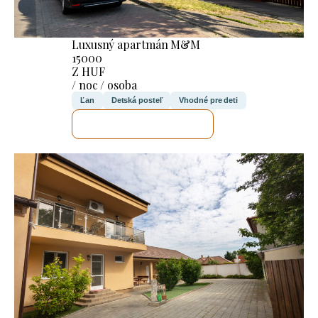
Luxusný apartmán M&M
15000
Z HUF
/ noc / osoba
Ľan
Detská posteľ
Vhodné pre deti
SKONTROLUJEM TO