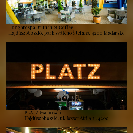
Hungarospa Brunch & Coffee
Hajdúszoboszló, park svätého Štefana, 4200 Maďarsko
PLATZ Szoboszló
Hajdúszoboszló, ul. József Attila 2., 4200