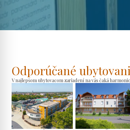
Odporúčané ubytovan
V najlepšom ubytovacom zariadení na vás čaká harmonické