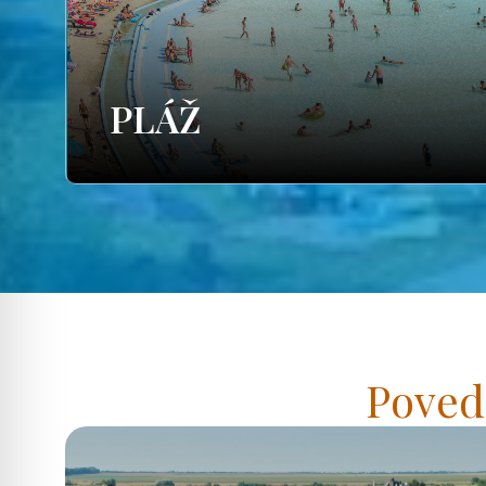
PLÁŽ
Poved