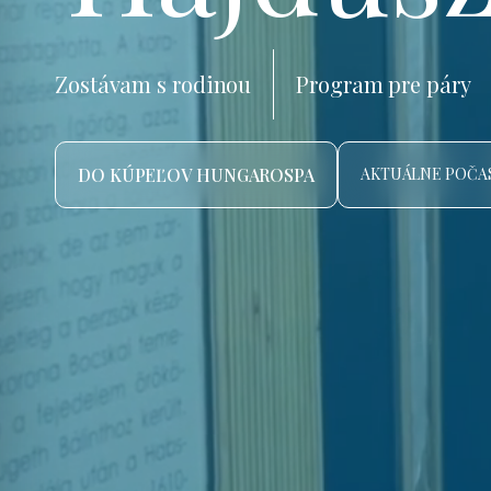
Zostávam s rodinou
Program pre páry
DO KÚPEĽOV HUNGAROSPA
AKTUÁLNE POČAS