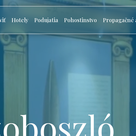
viť
Hotely
Podujatia
Pohostinstvo
Propagačné 
oboszló