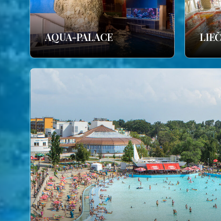
AQUA-PALACE
LIE