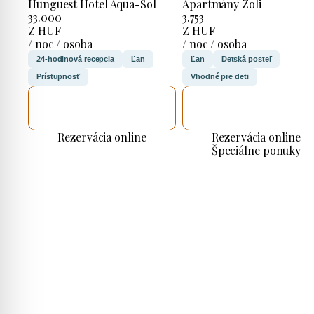
Hunguest Hotel Aqua-Sol
Apartmány Zoli
33.000
3.753
Z HUF
Z HUF
/ noc / osoba
/ noc / osoba
24-hodinová recepcia
Ľan
Ľan
Detská posteľ
Prístupnosť
Vhodné pre deti
SKONTROLUJEM
SKONTROLUJEM
TO
TO
Rezervácia online
Rezervácia online
Špeciálne ponuky