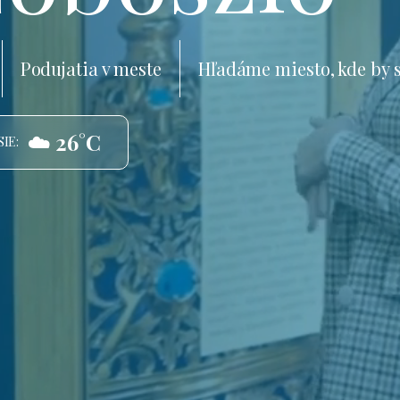
Podujatia v meste
Hľadáme miesto, kde by 
☁️ 26°C
IE: