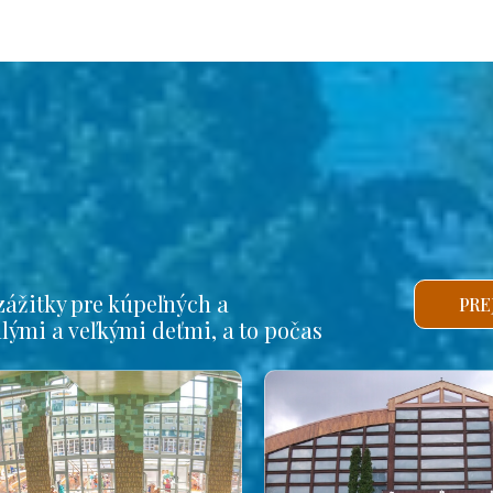
ážitky pre kúpeľných a
PRE
alými a veľkými deťmi, a to počas