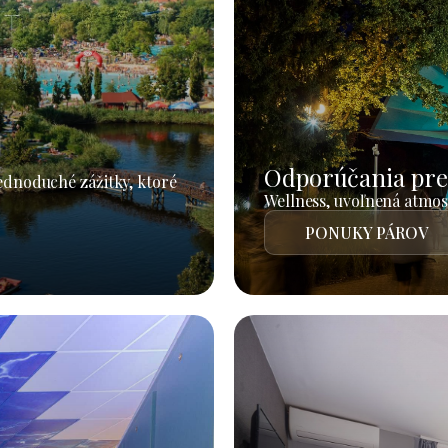
Odporúčania pre
jednoduché zážitky, ktoré
Wellness, uvoľnená atmosf
PONUKY PÁROV