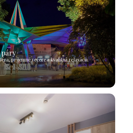
 páry
éra, príjemné večere a kvalitná relaxácia.