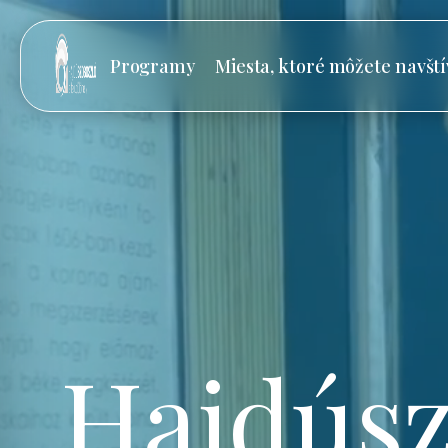
Programy
Miesta, ktoré môžete navští
Hajdúsz