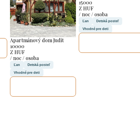
15000
Z HUF
/ noc / osoba
Ľan
Detská posteľ
Vhodné pre deti
SKONTROLUJEM
Apartmánový dom Judit
TO
10000
Z HUF
/ noc / osoba
Ľan
Detská posteľ
Vhodné pre deti
SKONTROLUJEM
TO