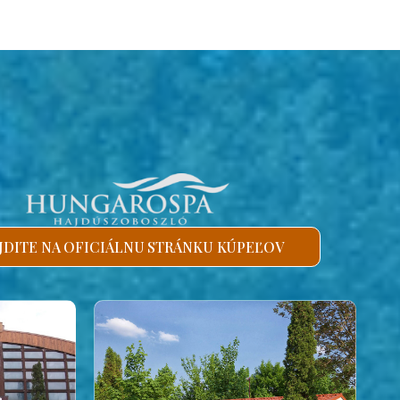
JDITE NA OFICIÁLNU STRÁNKU KÚPEĽOV