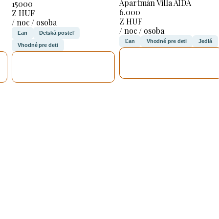
Apartmán Villa AIDA
15000
6.000
Z HUF
Z HUF
/ noc / osoba
/ noc / osoba
Ľan
Detská posteľ
Ľan
Vhodné pre deti
Jedlá
Vhodné pre deti
SKONTROLUJEM
SKONTROLUJEM
TO
TO