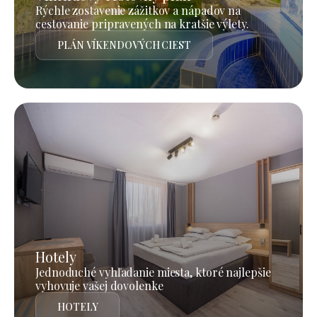
Rýchle zostavenie zážitkov a nápadov na
cestovanie pripravených na kratšie výlety.
PLÁN VÍKENDOVÝCH CIEST
Hotely
Jednoduché vyhľadanie miesta, ktoré najlepšie
vyhovuje vašej dovolenke
HOTELY