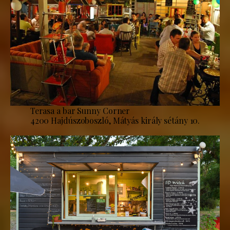
Terasa a bar Sunny Corner
4200 Hajdúszoboszló, Mátyás király sétány 10.