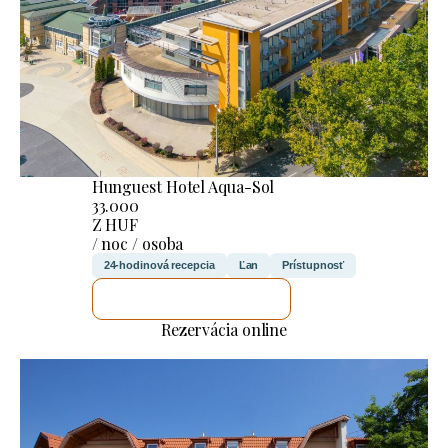
Hunguest Hotel Aqua-Sol
33.000
Z HUF
/ noc / osoba
24-hodinová recepcia
Ľan
Prístupnosť
SKONTROLUJEM TO
Rezervácia online