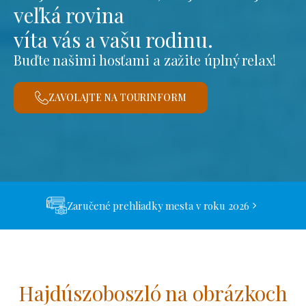
veľká rovina
víta vás a vašu rodinu.
Buďte našimi hosťami a zažite úplný relax!
ZAVOLAJTE NA TOURINFORM
Zaručené prehliadky mesta v roku 2026
Hajdúszoboszló na obrázkoch