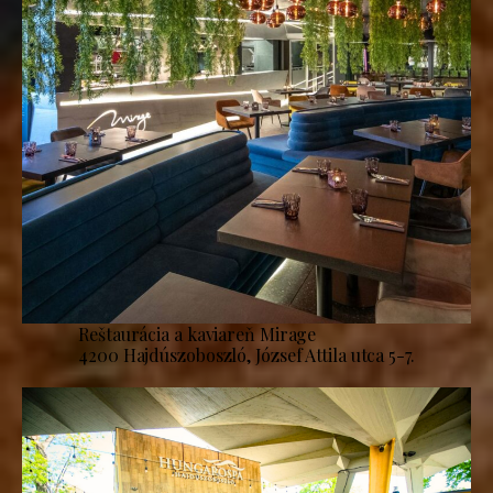
Reštaurácia a kaviareň Mirage
4200 Hajdúszoboszló, József Attila utca 5-7.