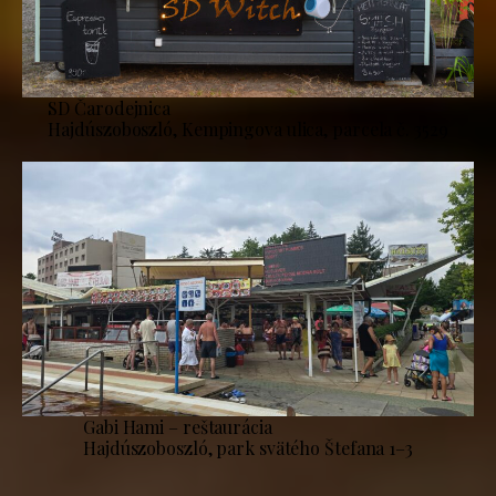
SD Čarodejnica
Hajdúszoboszló, Kempingova ulica, parcela č. 3529
Gabi Hami – reštaurácia
Hajdúszoboszló, park svätého Štefana 1–3