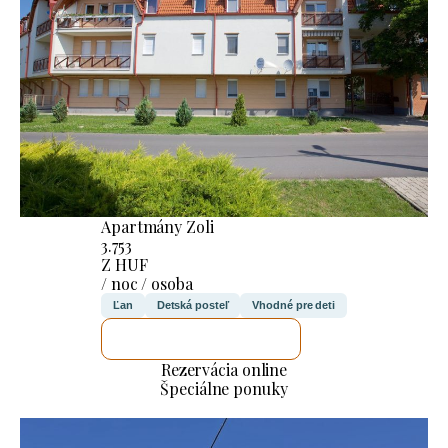
Apartmány Zoli
3.753
Z HUF
/ noc / osoba
Ľan
Detská posteľ
Vhodné pre deti
SKONTROLUJEM TO
Rezervácia online
Špeciálne ponuky