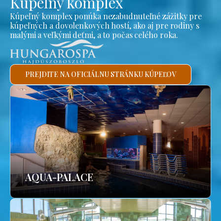
Kúpeľný komplex
Kúpeľný komplex ponúka nezabudnuteľné zážitky pre
kúpeľných a dovolenkových hostí, ako aj pre rodiny s
malými a veľkými deťmi, a to počas celého roka.
PREJDITE NA OFICIÁLNU STRÁNKU KÚPEĽOV
AQUA-PALACE