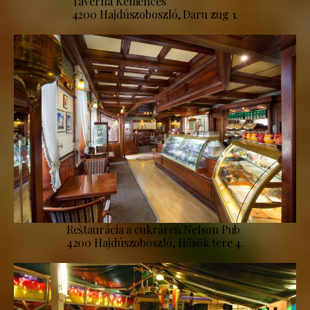
Taverna Kemencés
4200 Hajdúszoboszló, Daru zug 1.
Reštaurácia a cukráreň Nelson Pub
4200 Hajdúszoboszló, Hősök tere 4.