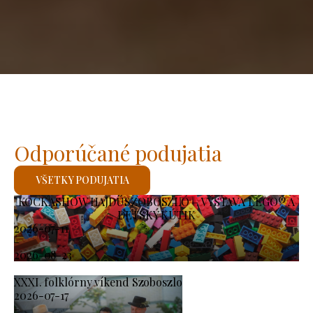
Odporúčané podujatia
VŠETKY PODUJATIA
KOCKASHOW HAJDÚSZOBOSZLÓ – VÝSTAVA LEGO® A
DETSKÝ KÚTIK
2026-07-11
-
2026-08-23
XXXI. folklórny víkend Szoboszlo
2026-07-17
-