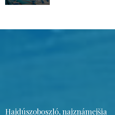
Hajdúszoboszló, najznámejšia