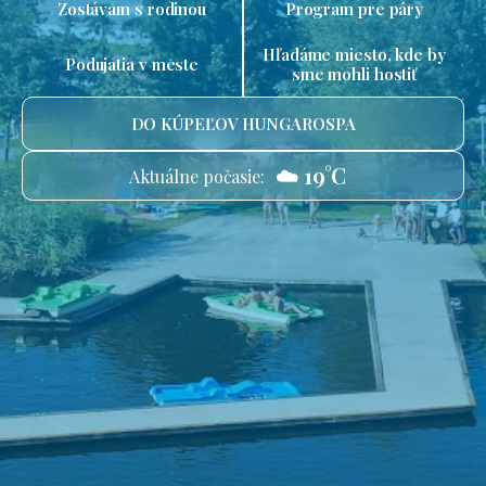
Zostávam s rodinou
Program pre páry
Hľadáme miesto, kde by
Podujatia v meste
sme mohli hostiť
DO KÚPEĽOV HUNGAROSPA
☁️ 19°C
Aktuálne počasie: