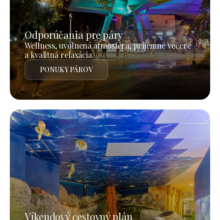
Odporúčania pre páry
Wellness, uvoľnená atmosféra, príjemné večere
a kvalitná relaxácia.
PONUKY PÁROV
Víkendový cestovný plán