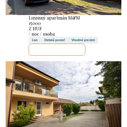
Luxusný apartmán M&M
15000
Z HUF
/ noc / osoba
Ľan
Detská posteľ
Vhodné pre deti
SKONTROLUJEM TO