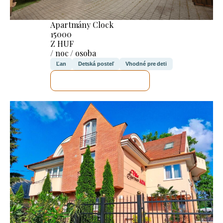
Apartmány Clock
15000
Z HUF
/ noc / osoba
Ľan
Detská posteľ
Vhodné pre deti
SKONTROLUJEM TO