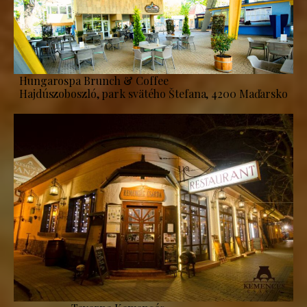
Hungarospa Brunch & Coffee
Hajdúszoboszló, park svätého Štefana, 4200 Maďarsko