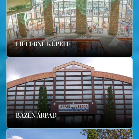
LIEČEBNÉ KÚPELE
BAZÉN ÁRPÁD