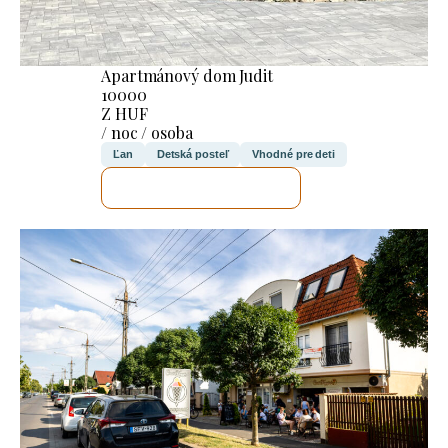
Apartmánový dom Judit
10000
Z HUF
/ noc / osoba
Ľan
Detská posteľ
Vhodné pre deti
SKONTROLUJEM TO