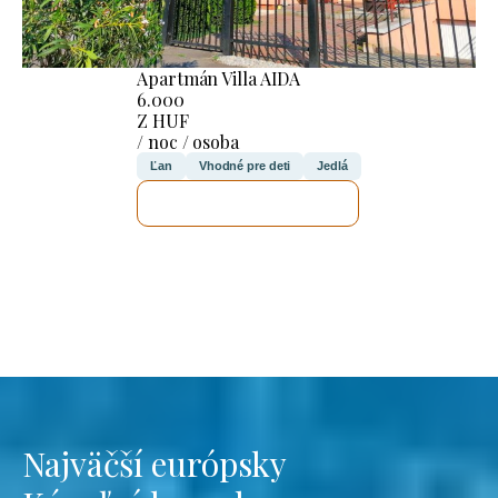
Apartmán Villa AIDA
6.000
Z HUF
/ noc / osoba
Ľan
Vhodné pre deti
Jedlá
SKONTROLUJEM TO
Najväčší európsky