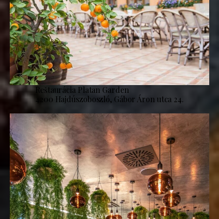
Reštaurácia Platan Garden
4200 Hajdúszoboszló, Gábor Áron utca 24.