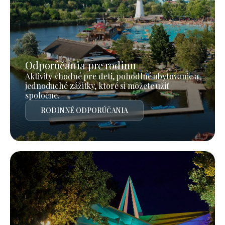
Odporúčania pre rodinu
Aktivity vhodné pre deti, pohodlné ubytovanie a
jednoduché zážitky, ktoré si môžete užiť
spoločne.
RODINNÉ ODPORÚČANIA