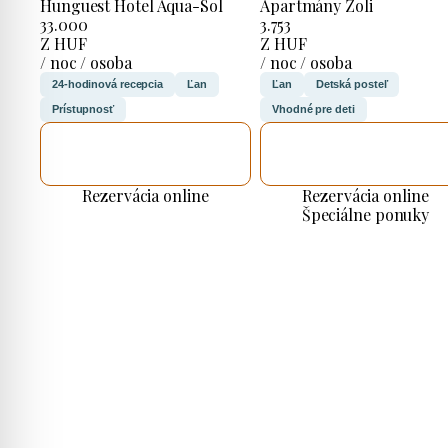
Hunguest Hotel Aqua-Sol
Apartmány Zoli
33.000
3.753
Z HUF
Z HUF
/ noc / osoba
/ noc / osoba
24-hodinová recepcia
Ľan
Ľan
Detská posteľ
Prístupnosť
Vhodné pre deti
SKONTROLUJEM
SKONTROLUJEM
TO
TO
Rezervácia online
Rezervácia online
Špeciálne ponuky