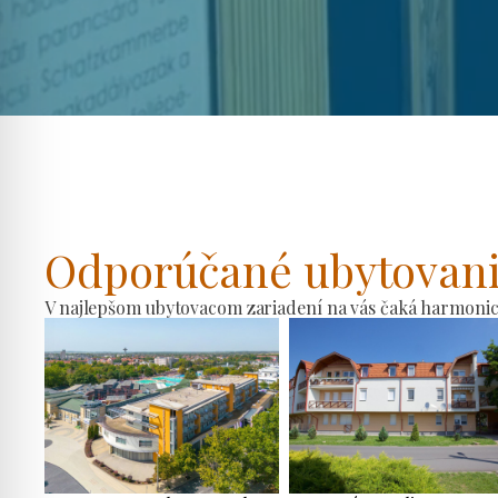
Odporúčané ubytovan
V najlepšom ubytovacom zariadení na vás čaká harmonické