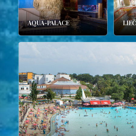
AQUA-PALACE
LIE