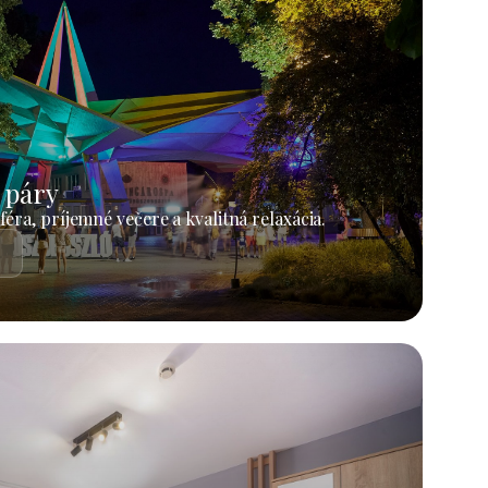
 páry
éra, príjemné večere a kvalitná relaxácia.