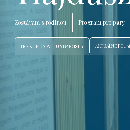
Zostávam s rodinou
Program pre páry
DO KÚPEĽOV HUNGAROSPA
AKTUÁLNE POČAS