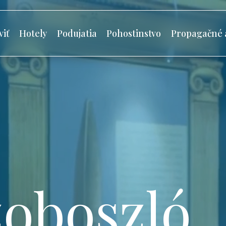
viť
Hotely
Podujatia
Pohostinstvo
Propagačné 
oboszló