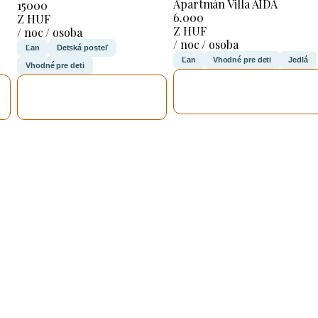
Apartmán Villa AIDA
15000
6.000
Z HUF
Z HUF
/ noc / osoba
/ noc / osoba
Ľan
Detská posteľ
Ľan
Vhodné pre deti
Jedlá
Vhodné pre deti
SKONTROLUJEM
SKONTROLUJEM
TO
TO