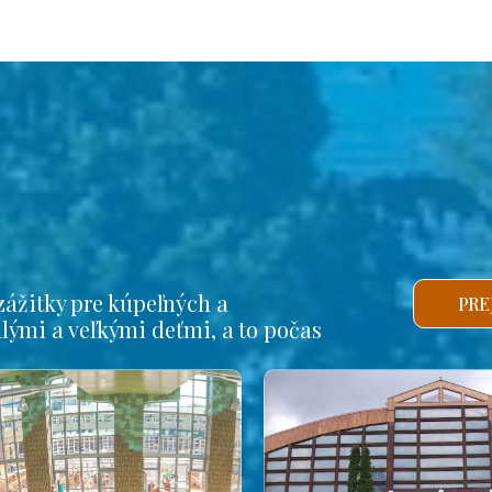
ážitky pre kúpeľných a
PRE
alými a veľkými deťmi, a to počas