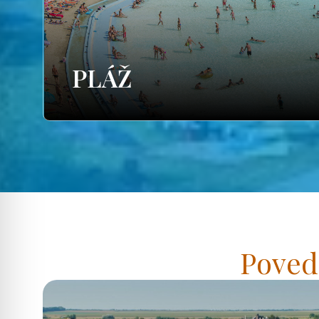
PLÁŽ
Poved