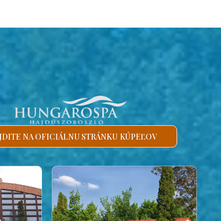
JDITE NA OFICIÁLNU STRÁNKU KÚPEĽOV