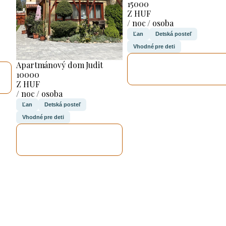
15000
Z HUF
/ noc / osoba
Ľan
Detská posteľ
Vhodné pre deti
SKONTROLUJEM
Apartmánový dom Judit
TO
10000
Z HUF
/ noc / osoba
Ľan
Detská posteľ
Vhodné pre deti
SKONTROLUJEM
TO