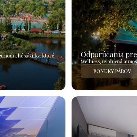
Odporúčania pre
jednoduché zážitky, ktoré
Wellness, uvoľnená atmosf
PONUKY PÁROV