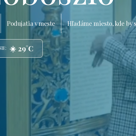
Podujatia v meste
Hľadáme miesto, kde by 
☀️ 29°C
IE: