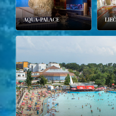
AQUA-PALACE
LIE