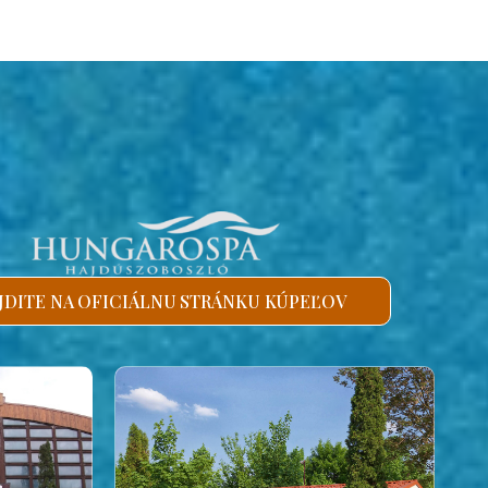
JDITE NA OFICIÁLNU STRÁNKU KÚPEĽOV