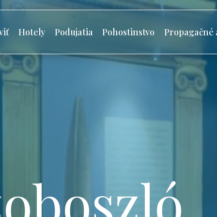
viť
Hotely
Podujatia
Pohostinstvo
Propagačné 
oboszló