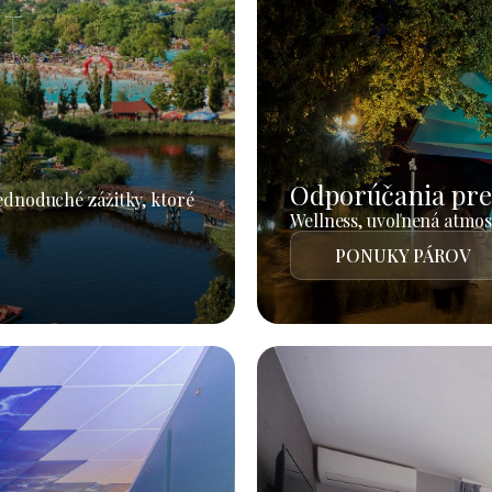
Odporúčania pre
jednoduché zážitky, ktoré
Wellness, uvoľnená atmosf
PONUKY PÁROV