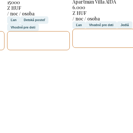
Apartmán Villa AIDA
15000
6.000
Z HUF
Z HUF
/ noc / osoba
/ noc / osoba
Ľan
Detská posteľ
Ľan
Vhodné pre deti
Jedlá
Vhodné pre deti
SKONTROLUJEM
SKONTROLUJEM
TO
TO