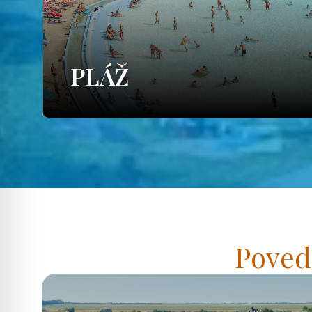
PLÁŽ
Poved