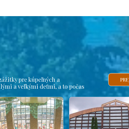
ážitky pre kúpeľných a
PRE
alými a veľkými deťmi, a to počas