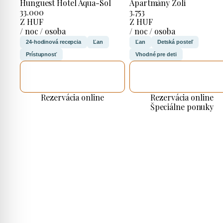
Hunguest Hotel Aqua-Sol
Apartmány Zoli
33.000
3.753
Z HUF
Z HUF
/ noc / osoba
/ noc / osoba
24-hodinová recepcia
Ľan
Ľan
Detská posteľ
Prístupnosť
Vhodné pre deti
SKONTROLUJEM
SKONTROLUJEM
TO
TO
Rezervácia online
Rezervácia online
Špeciálne ponuky