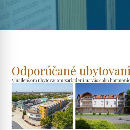
Odporúčané ubytovan
V najlepšom ubytovacom zariadení na vás čaká harmonické