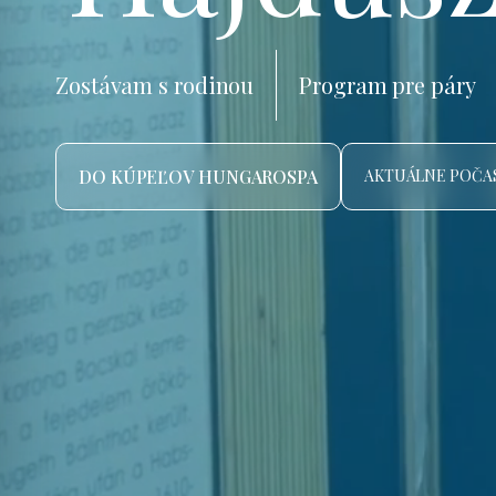
Zostávam s rodinou
Program pre páry
DO KÚPEĽOV HUNGAROSPA
AKTUÁLNE POČAS