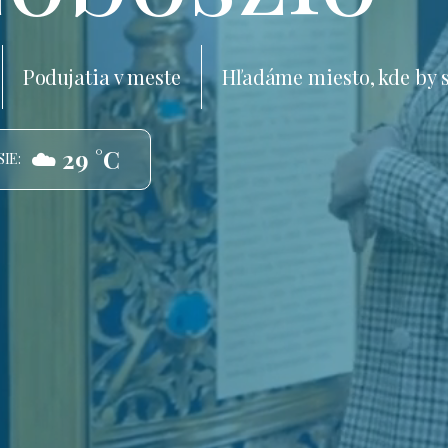
Podujatia v meste
Hľadáme miesto, kde by 
☁️ 29 °C
IE: