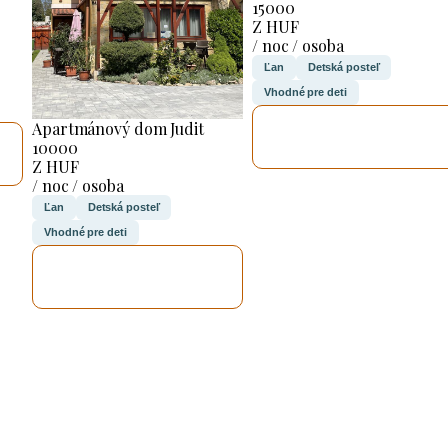
15000
Z HUF
/ noc / osoba
Ľan
Detská posteľ
Vhodné pre deti
SKONTROLUJEM
Apartmánový dom Judit
TO
10000
Z HUF
/ noc / osoba
Ľan
Detská posteľ
Vhodné pre deti
SKONTROLUJEM
TO