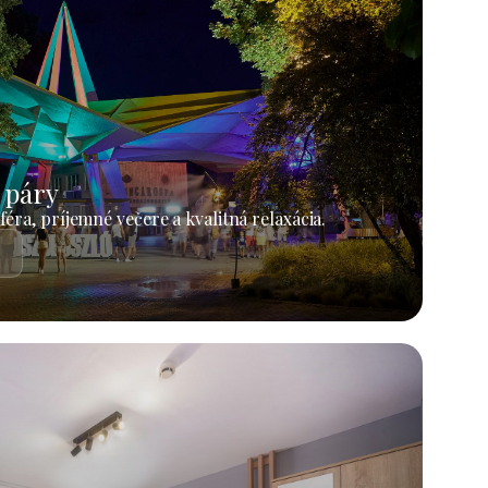
 páry
éra, príjemné večere a kvalitná relaxácia.