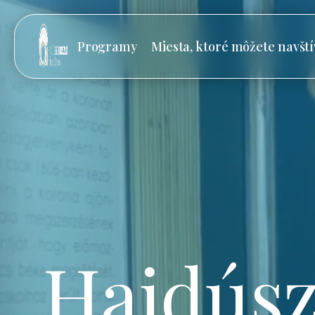
Programy
Miesta, ktoré môžete navští
Hajdúsz