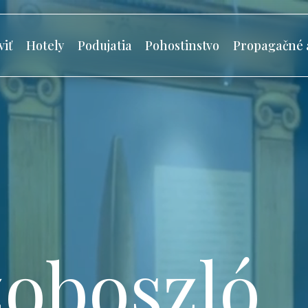
viť
Hotely
Podujatia
Pohostinstvo
Propagačné 
oboszló