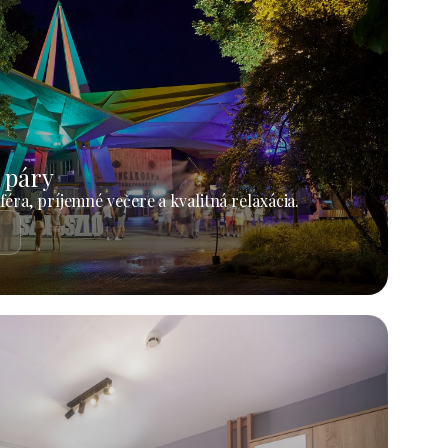
 páry
éra, príjemné večere a kvalitná relaxácia.