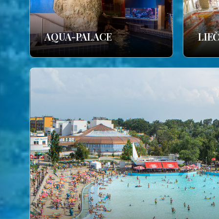
AQUA-PALACE
LIE