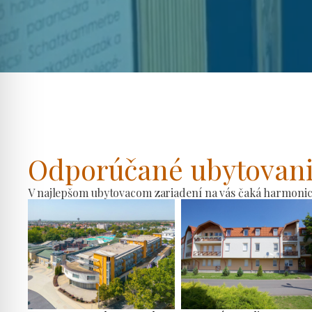
Odporúčané ubytovan
V najlepšom ubytovacom zariadení na vás čaká harmonické