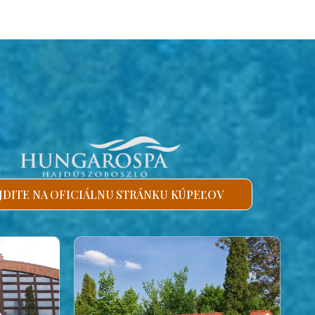
JDITE NA OFICIÁLNU STRÁNKU KÚPEĽOV