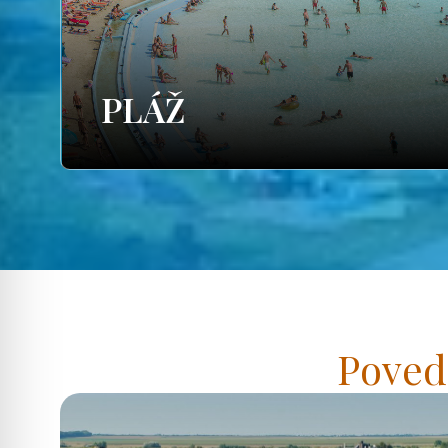
PLÁŽ
Poved