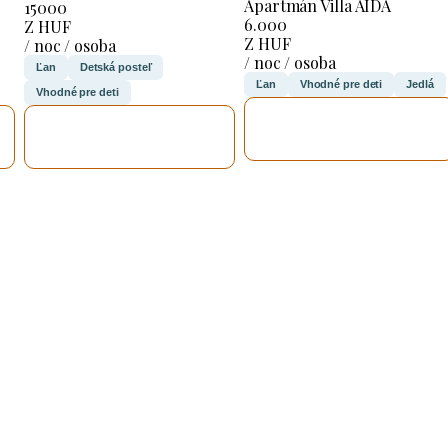
Apartmán Villa AIDA
15000
6.000
Z HUF
Z HUF
/ noc / osoba
/ noc / osoba
Ľan
Detská posteľ
Ľan
Vhodné pre deti
Jedlá
Vhodné pre deti
SKONTROLUJEM
SKONTROLUJEM
TO
TO