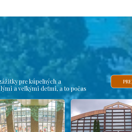
ážitky pre kúpeľných a
PRE
alými a veľkými deťmi, a to počas