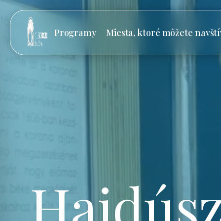
Programy
Miesta, ktoré môžete navští
Hajdúsz