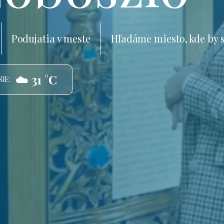
Podujatia v meste
Hľadáme miesto, kde by 
☁️ 31 °C
IE: