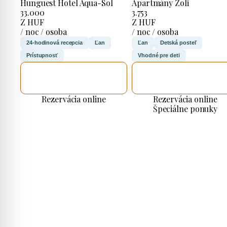
Hunguest Hotel Aqua-Sol
Apartmány Zoli
33.000
3.753
Z HUF
Z HUF
/ noc / osoba
/ noc / osoba
24-hodinová recepcia
Ľan
Ľan
Detská posteľ
Prístupnosť
Vhodné pre deti
SKONTROLUJEM
SKONTROLUJEM
TO
TO
Rezervácia online
Rezervácia online
Špeciálne ponuky