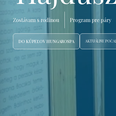
Zostávam s rodinou
Program pre páry
DO KÚPEĽOV HUNGAROSPA
AKTUÁLNE POČAS