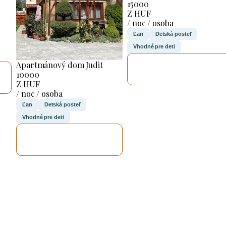
15000
Z HUF
/ noc / osoba
Ľan
Detská posteľ
Vhodné pre deti
SKONTROLUJEM
Apartmánový dom Judit
TO
10000
Z HUF
/ noc / osoba
Ľan
Detská posteľ
Vhodné pre deti
SKONTROLUJEM
TO