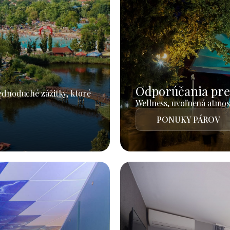
Odporúčania pre
jednoduché zážitky, ktoré
Wellness, uvoľnená atmosf
PONUKY PÁROV