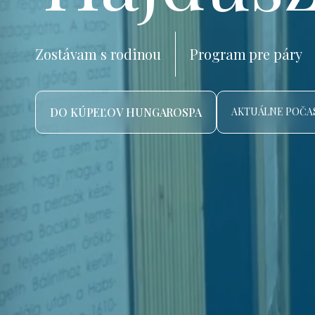
Zostávam s rodinou
Program pre páry
DO KÚPEĽOV HUNGAROSPA
AKTUÁLNE POČAS