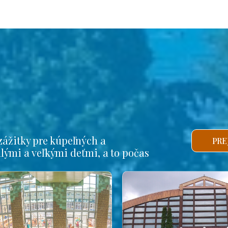
ážitky pre kúpeľných a
PRE
alými a veľkými deťmi, a to počas