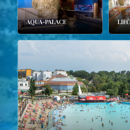
AQUA-PALACE
LIE