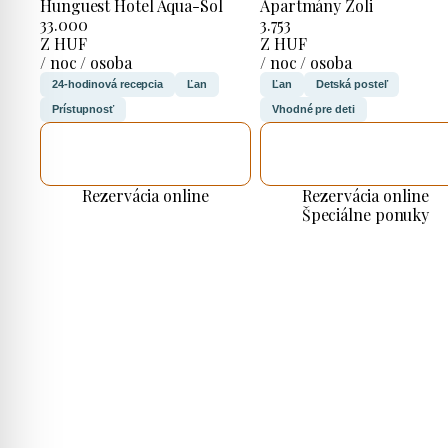
Hunguest Hotel Aqua-Sol
Apartmány Zoli
33.000
3.753
Z HUF
Z HUF
/ noc / osoba
/ noc / osoba
24-hodinová recepcia
Ľan
Ľan
Detská posteľ
Prístupnosť
Vhodné pre deti
SKONTROLUJEM
SKONTROLUJEM
TO
TO
Rezervácia online
Rezervácia online
Špeciálne ponuky