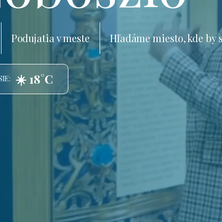
Podujatia v meste
Hľadáme miesto, kde by 
☀️ 18°C
IE: