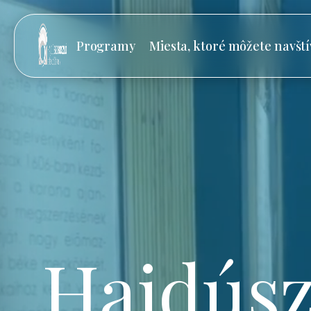
Programy
Miesta, ktoré môžete navští
Hajdúsz