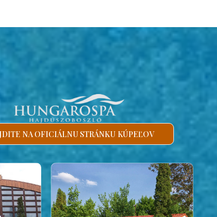
JDITE NA OFICIÁLNU STRÁNKU KÚPEĽOV