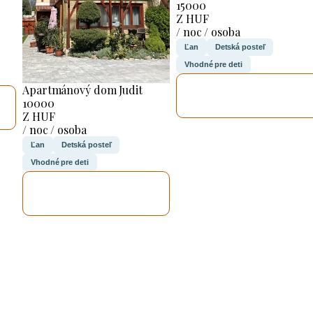
15000
Z HUF
/ noc / osoba
Ľan
Detská posteľ
Vhodné pre deti
SKONTROLUJEM
Apartmánový dom Judit
TO
10000
Z HUF
/ noc / osoba
Ľan
Detská posteľ
Vhodné pre deti
SKONTROLUJEM
TO