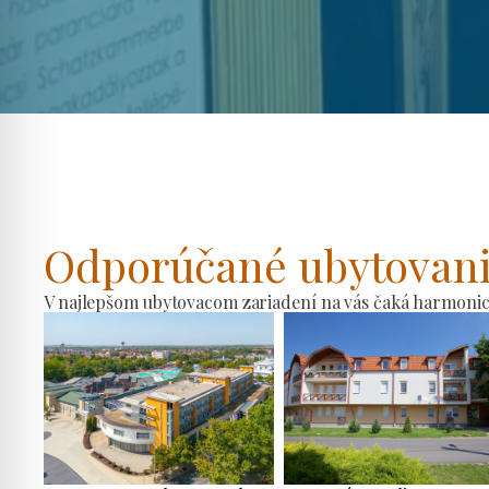
Odporúčané ubytovan
V najlepšom ubytovacom zariadení na vás čaká harmonické