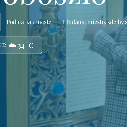
Podujatia v meste
Hľadáme miesto, kde by 
☁️ 34 °C
IE: