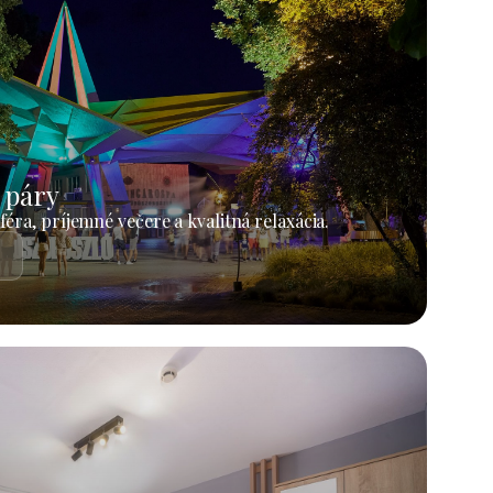
 páry
éra, príjemné večere a kvalitná relaxácia.