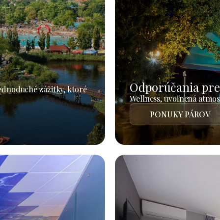
Odporúčania pre
jednoduché zážitky, ktoré
Wellness, uvoľnená atmosf
PONUKY PÁROV