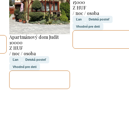
15000
Z HUF
/ noc / osoba
Ľan
Detská posteľ
Vhodné pre deti
SKONTROLUJEM
Apartmánový dom Judit
TO
10000
Z HUF
/ noc / osoba
Ľan
Detská posteľ
Vhodné pre deti
SKONTROLUJEM
TO