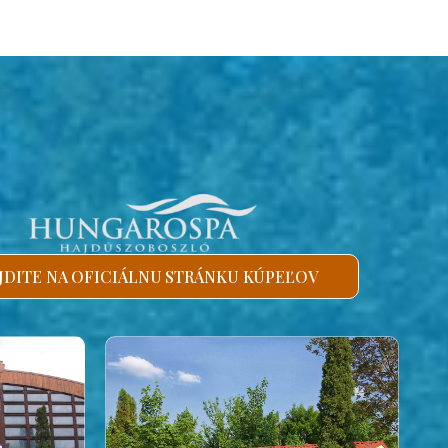
JDITE NA OFICIÁLNU STRÁNKU KÚPEĽOV