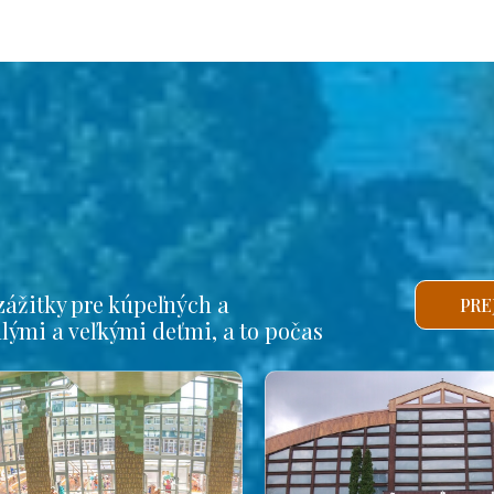
ážitky pre kúpeľných a
PRE
alými a veľkými deťmi, a to počas