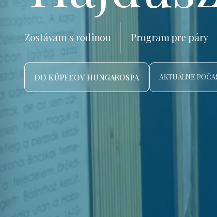
Zostávam s rodinou
Program pre páry
DO KÚPEĽOV HUNGAROSPA
AKTUÁLNE POČAS