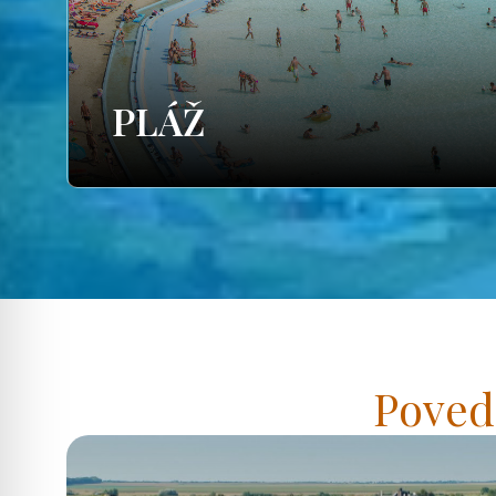
PLÁŽ
Poved