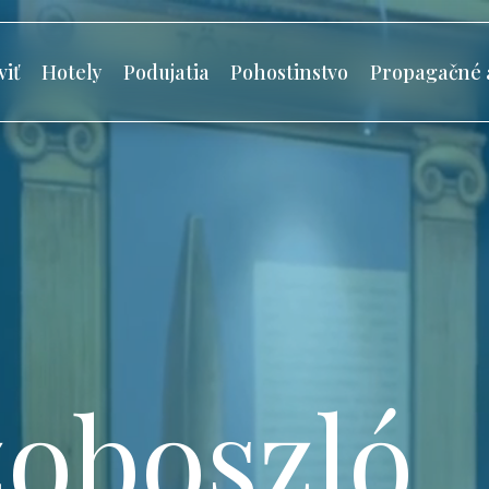
viť
Hotely
Podujatia
Pohostinstvo
Propagačné 
oboszló