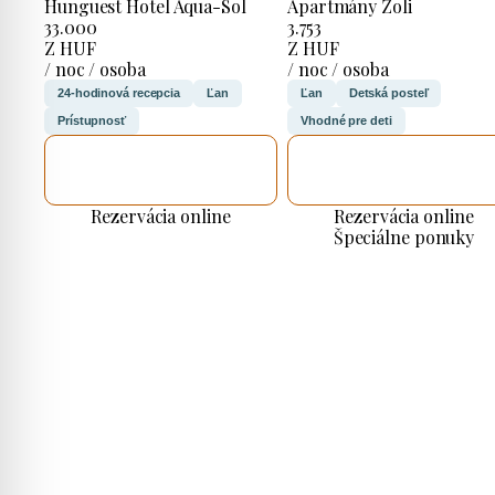
Hunguest Hotel Aqua-Sol
Apartmány Zoli
33.000
3.753
Z HUF
Z HUF
/ noc / osoba
/ noc / osoba
24-hodinová recepcia
Ľan
Ľan
Detská posteľ
Prístupnosť
Vhodné pre deti
SKONTROLUJEM
SKONTROLUJEM
TO
TO
Rezervácia online
Rezervácia online
Špeciálne ponuky