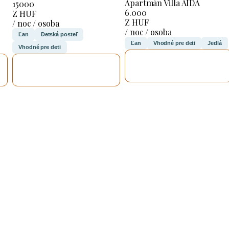
Apartmán Villa AIDA
15000
6.000
Z HUF
Z HUF
/ noc / osoba
/ noc / osoba
Ľan
Detská posteľ
Ľan
Vhodné pre deti
Jedlá
Vhodné pre deti
SKONTROLUJEM
SKONTROLUJEM
TO
TO