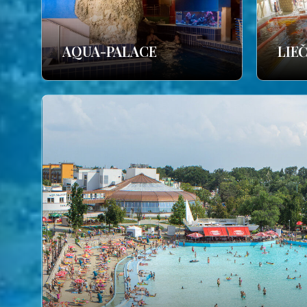
AQUA-PALACE
LIE