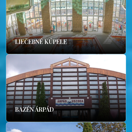
LIEČEBNÉ KÚPELE
BAZÉN ÁRPÁD