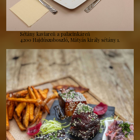
Sétány kaviareň a palacinkáreň
4200 Hajdúszoboszló, Mátyás király sétány 1.