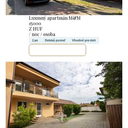
Luxusný apartmán M&M
15000
Z HUF
/ noc / osoba
Ľan
Detská posteľ
Vhodné pre deti
SKONTROLUJEM TO