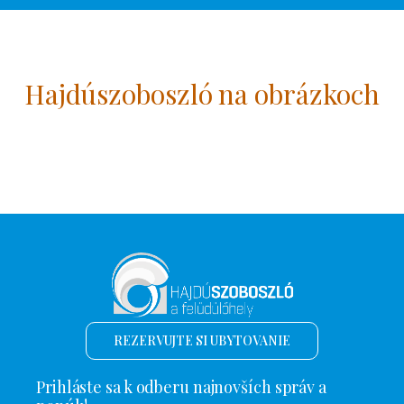
Hajdúszoboszló na obrázkoch
REZERVUJTE SI UBYTOVANIE
Prihláste sa k odberu najnovších správ a