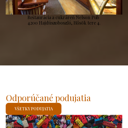
Reštaurácia a cukráreň Nelson Pub
4200 Hajdúszoboszló, Hősök tere 4.
Odporúčané podujatia
VŠETKY PODUJATIA
KOCKASHOW HAJDÚSZOBOSZLÓ – VÝSTAVA LEGO® A
DETSKÝ KÚTIK