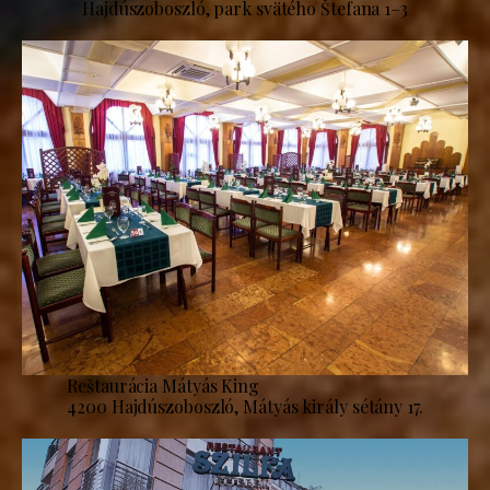
Hajdúszoboszló, park svätého Štefana 1–3
Reštaurácia Mátyás King
4200 Hajdúszoboszló, Mátyás király sétány 17.