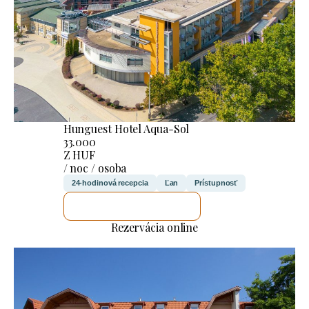
Hunguest Hotel Aqua-Sol
33.000
Z HUF
/ noc / osoba
24-hodinová recepcia
Ľan
Prístupnosť
SKONTROLUJEM TO
Rezervácia online