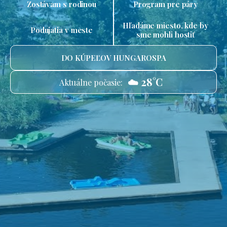
Zostávam s rodinou
Program pre páry
Hľadáme miesto, kde by
Podujatia v meste
sme mohli hostiť
DO KÚPEĽOV HUNGAROSPA
☁️ 28°C
Aktuálne počasie: