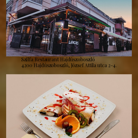
Szilfa Restaurant Hajdúszoboszló
4200 Hajdúszoboszló, József Attila utca 2-4.