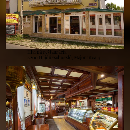
Hlavná reštaurácia
4200 Hajdúszoboszló, Major utca 41.