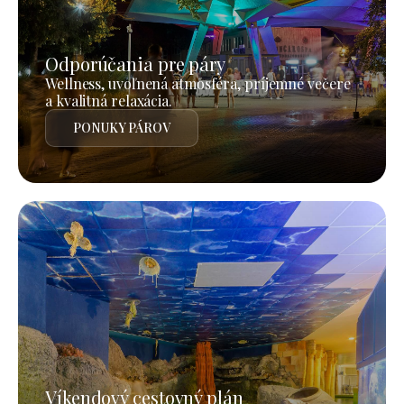
Odporúčania pre páry
Wellness, uvoľnená atmosféra, príjemné večere
a kvalitná relaxácia.
PONUKY PÁROV
Víkendový cestovný plán