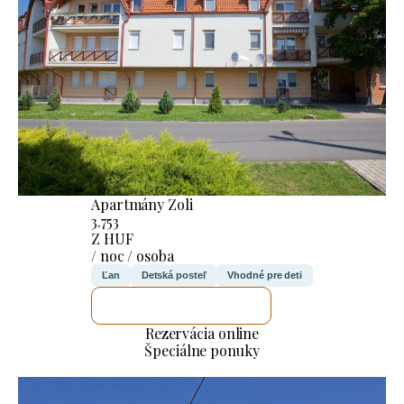
Apartmány Zoli
3.753
Z HUF
/ noc / osoba
Ľan
Detská posteľ
Vhodné pre deti
SKONTROLUJEM TO
Rezervácia online
Špeciálne ponuky