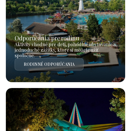
Odporúčania pre rodinu
Aktivity vhodné pre deti, pohodlné ubytovanie a
jednoduché zážitky, ktoré si môžete užiť
spoločne.
RODINNÉ ODPORÚČANIA