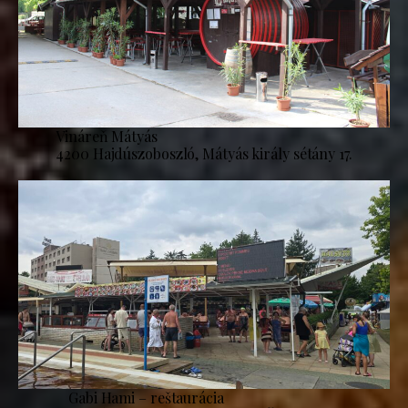
Vináreň Mátyás
4200 Hajdúszoboszló, Mátyás király sétány 17.
Gabi Hami – reštaurácia