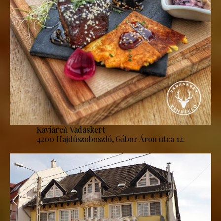
Kaviareň Vadaskert
4200 Hajdúszoboszló, Gábor Áron utca 12.