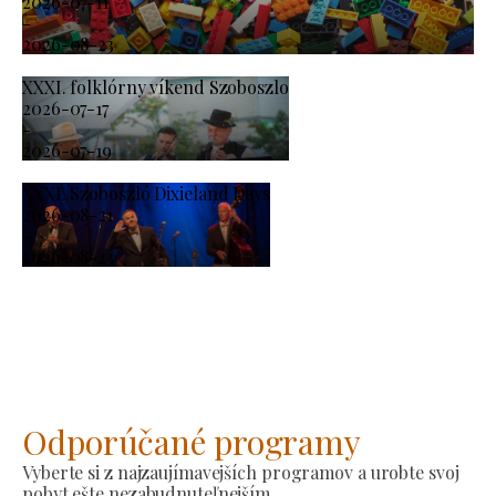
2026-07-11
-
2026-08-23
XXXI. folklórny víkend Szoboszlo
2026-07-17
-
2026-07-19
XXXI. Szoboszló Dixieland Days
2026-08-21
-
2026-08-23
Odporúčané programy
Vyberte si z najzaujímavejších programov a urobte svoj
pobyt ešte nezabudnuteľnejším.