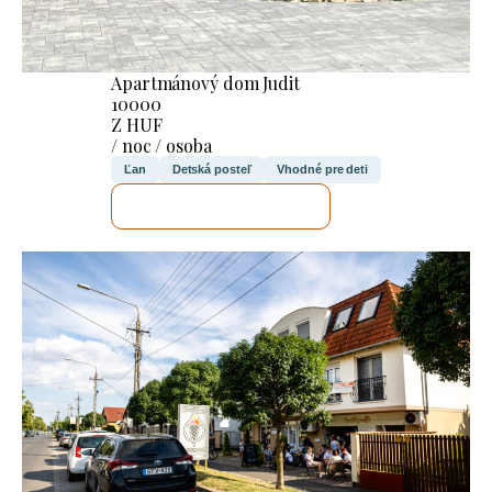
Apartmánový dom Judit
10000
Z HUF
/ noc / osoba
Ľan
Detská posteľ
Vhodné pre deti
SKONTROLUJEM TO