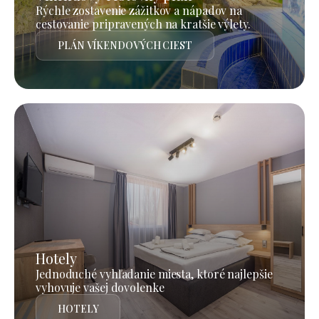
Rýchle zostavenie zážitkov a nápadov na
cestovanie pripravených na kratšie výlety.
PLÁN VÍKENDOVÝCH CIEST
Hotely
Jednoduché vyhľadanie miesta, ktoré najlepšie
vyhovuje vašej dovolenke
HOTELY