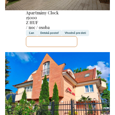
Apartmány Clock
15000
Z HUF
/ noc / osoba
Ľan
Detská posteľ
Vhodné pre deti
SKONTROLUJEM TO