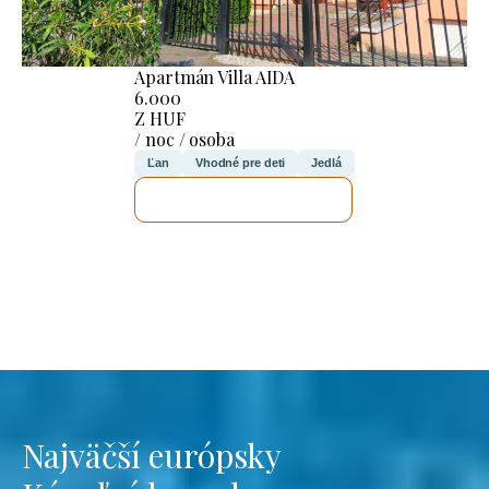
Apartmán Villa AIDA
6.000
Z HUF
/ noc / osoba
Ľan
Vhodné pre deti
Jedlá
SKONTROLUJEM TO
Najväčší európsky