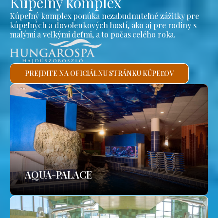
Kúpeľný komplex
Kúpeľný komplex ponúka nezabudnuteľné zážitky pre
kúpeľných a dovolenkových hostí, ako aj pre rodiny s
malými a veľkými deťmi, a to počas celého roka.
PREJDITE NA OFICIÁLNU STRÁNKU KÚPEĽOV
AQUA-PALACE