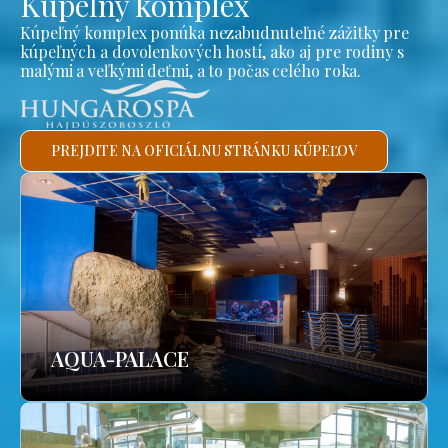
Kúpeľný komplex
Kúpeľný komplex ponúka nezabudnuteľné zážitky pre
kúpeľných a dovolenkových hostí, ako aj pre rodiny s
malými a veľkými deťmi, a to počas celého roka.
PREJDITE NA OFICIÁLNU STRÁNKU KÚPEĽOV
AQUA-PALACE