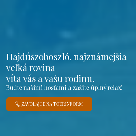
Hajdúszoboszló, najznámejšia
veľká rovina
víta vás a vašu rodinu.
Buďte našimi hosťami a zažite úplný relax!
ZAVOLAJTE NA TOURINFORM