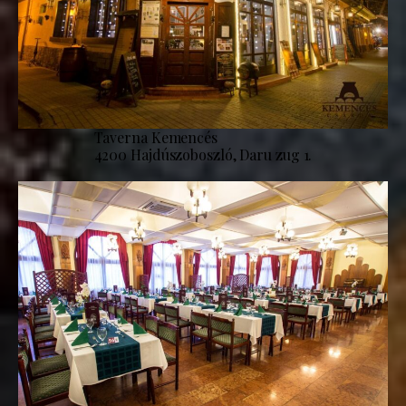
Taverna Kemencés
4200 Hajdúszoboszló, Daru zug 1.