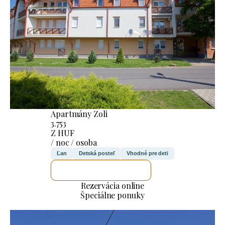
Apartmány Zoli
3.753
Z HUF
/ noc / osoba
Ľan
Detská posteľ
Vhodné pre deti
SKONTROLUJEM TO
Rezervácia online
Špeciálne ponuky