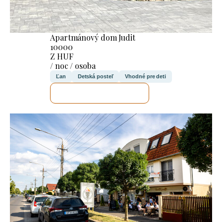
Apartmánový dom Judit
10000
Z HUF
/ noc / osoba
Ľan
Detská posteľ
Vhodné pre deti
SKONTROLUJEM TO