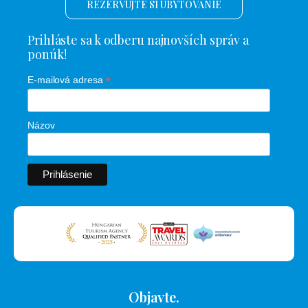
REZERVUJTE SI UBYTOVANIE
Prihláste sa k odberu najnovších správ a
ponúk!
*
E-mailová adresa
Názov
Objavte.