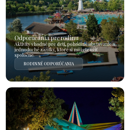
Odporúčania pre rodinu
Aktivity vhodné pre deti, pohodlné ubytovanie a
jednoduché zážitky, ktoré si môžete užiť
spoločne.
RODINNÉ ODPORÚČANIA