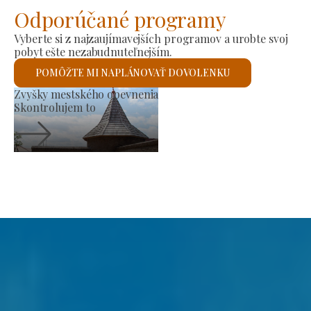
Odporúčané programy
Vyberte si z najzaujímavejších programov a urobte svoj
pobyt ešte nezabudnuteľnejším.
POMÔŽTE MI NAPLÁNOVAŤ DOVOLENKU
Mestská radnica
Skontrolujem to