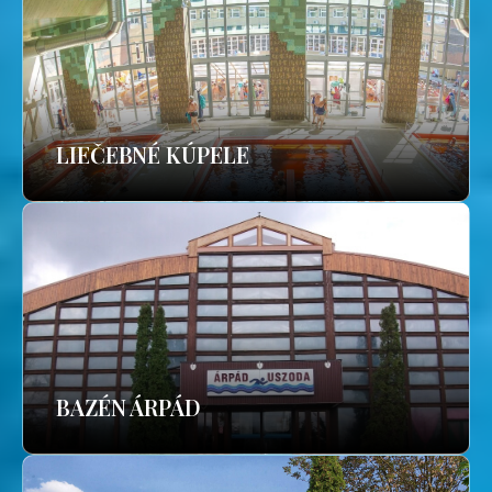
LIEČEBNÉ KÚPELE
BAZÉN ÁRPÁD