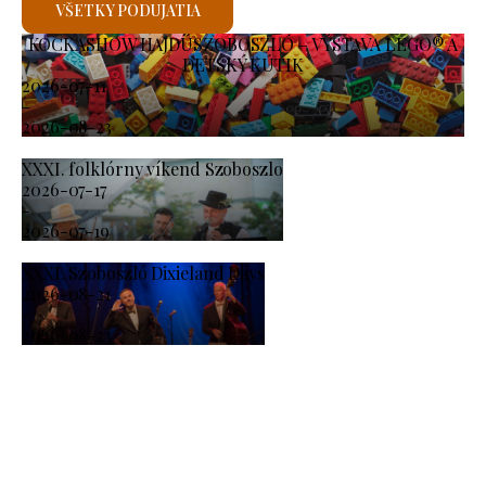
VŠETKY PODUJATIA
KOCKASHOW HAJDÚSZOBOSZLÓ – VÝSTAVA LEGO® A
DETSKÝ KÚTIK
2026-07-11
-
2026-08-23
XXXI. folklórny víkend Szoboszlo
2026-07-17
-
2026-07-19
XXXI. Szoboszló Dixieland Days
2026-08-21
-
2026-08-23