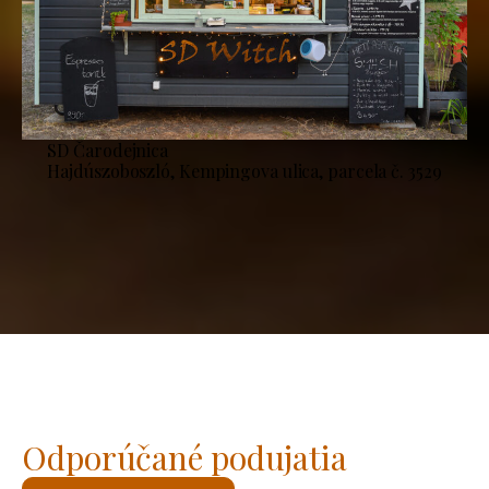
SD Čarodejnica
Hajdúszoboszló, Kempingova ulica, parcela č. 3529
Odporúčané podujatia