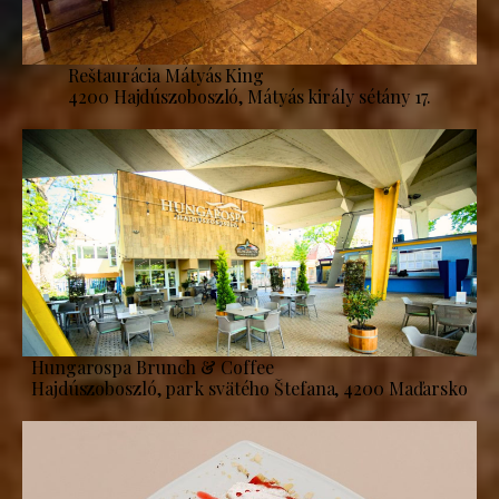
Reštaurácia Mátyás King
4200 Hajdúszoboszló, Mátyás király sétány 17.
Hungarospa Brunch & Coffee
Hajdúszoboszló, park svätého Štefana, 4200 Maďarsko