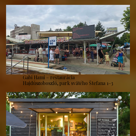
Gabi Hami – reštaurácia
Hajdúszoboszló, park svätého Štefana 1–3