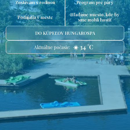
Zostávam s rodinou
Program pre páry
Hľadáme miesto, kde by
Podujatia v meste
sme mohli hostiť
DO KÚPEĽOV HUNGAROSPA
☀️ 34 °C
Aktuálne počasie: