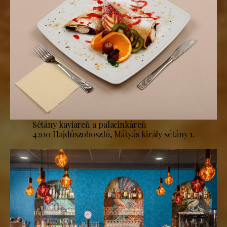
Sétány kaviareň a palacinkáreň
4200 Hajdúszoboszló, Mátyás király sétány 1.