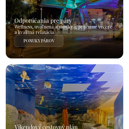
Odporúčania pre páry
Wellness, uvoľnená atmosféra, príjemné večere
a kvalitná relaxácia.
PONUKY PÁROV
Víkendový cestovný plán