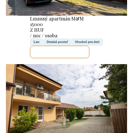
Luxusný apartmán M&M
15000
Z HUF
/ noc / osoba
Ľan
Detská posteľ
Vhodné pre deti
SKONTROLUJEM TO