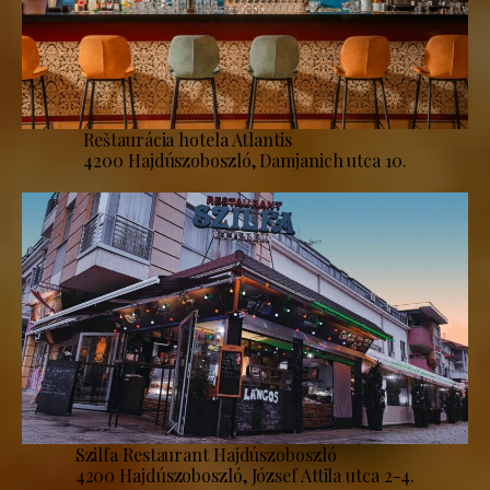
Reštaurácia hotela Atlantis
4200 Hajdúszoboszló, Damjanich utca 10.
Szilfa Restaurant Hajdúszoboszló
4200 Hajdúszoboszló, József Attila utca 2-4.