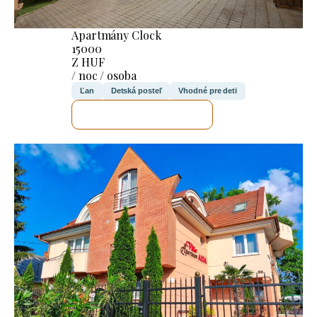
Apartmány Clock
15000
Z HUF
/ noc / osoba
Ľan
Detská posteľ
Vhodné pre deti
SKONTROLUJEM TO