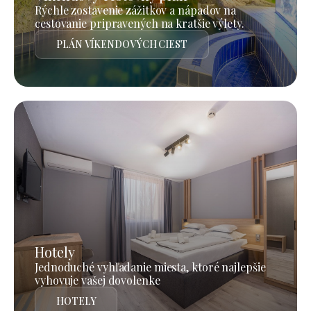
Rýchle zostavenie zážitkov a nápadov na
cestovanie pripravených na kratšie výlety.
PLÁN VÍKENDOVÝCH CIEST
Hotely
Jednoduché vyhľadanie miesta, ktoré najlepšie
vyhovuje vašej dovolenke
HOTELY