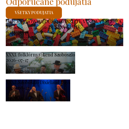
Odporúčané podujatia
VŠETKY PODUJATIA
KOCKASHOW HAJDÚSZOBOSZLÓ – VÝSTAVA LEGO® A
DETSKÝ KÚTIK
2026-07-11
-
2026-08-23
XXXI. folklórny víkend Szoboszlo
2026-07-17
-
2026-07-19
XXXI. Szoboszló Dixieland Days
2026-08-21
-
2026-08-23