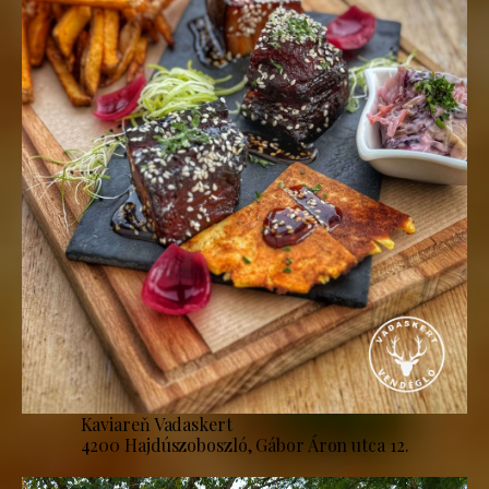
Kaviareň Vadaskert
4200 Hajdúszoboszló, Gábor Áron utca 12.