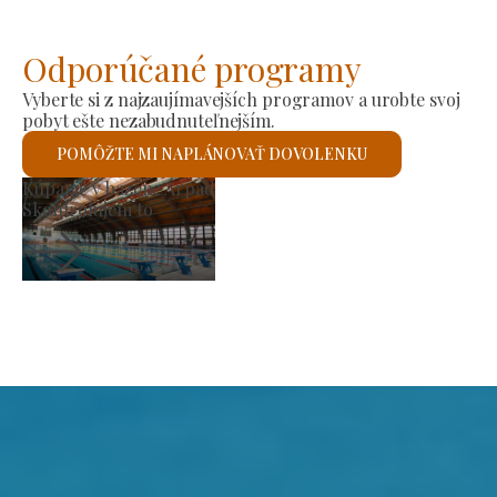
Odporúčané programy
Vyberte si z najzaujímavejších programov a urobte svoj
pobyt ešte nezabudnuteľnejším.
POMÔŽTE MI NAPLÁNOVAŤ DOVOLENKU
rh výrobcov
Rím
kontrolujem to
Sko