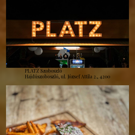
PLATZ Szoboszló
Hajdúszoboszló, ul. József Attila 2., 4200