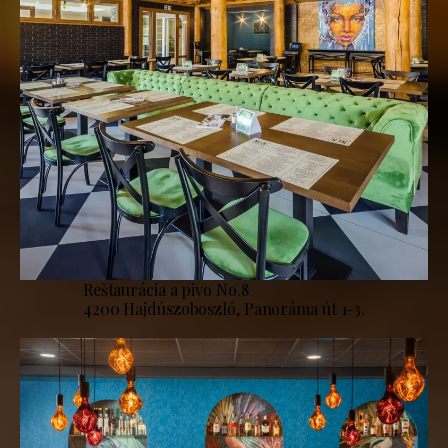
Reštaurácia a pivo No.8
4200 Hajdúszoboszló, Panoráma út 1-3.