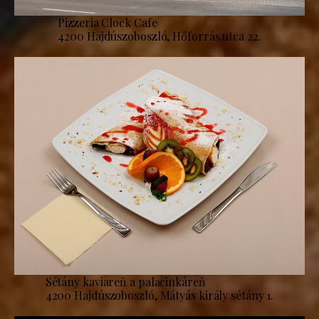
Pizzeria Clock Cafe
4200 Hajdúszoboszló, Hőforrás utca 22.
Sétány kaviareň a palacinkáreň
4200 Hajdúszoboszló, Mátyás király sétány 1.