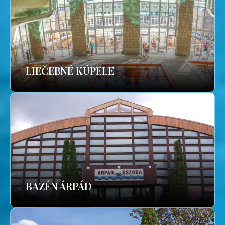
LIEČEBNÉ KÚPELE
BAZÉN ÁRPÁD