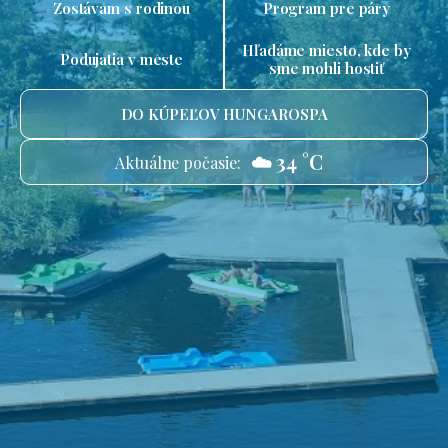
Zostávam s rodinou
Program pre páry
Hľadáme miesto, kde by
Podujatia v meste
sme mohli hostiť
DO KÚPEĽOV HUNGAROSPA
☁️ 34 °C
Aktuálne počasie: