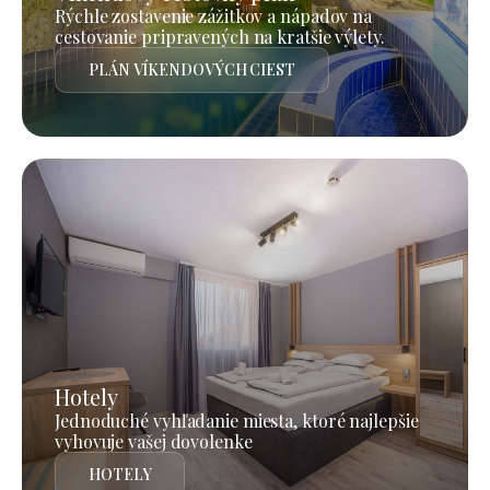
Rýchle zostavenie zážitkov a nápadov na
cestovanie pripravených na kratšie výlety.
PLÁN VÍKENDOVÝCH CIEST
Hotely
Jednoduché vyhľadanie miesta, ktoré najlepšie
vyhovuje vašej dovolenke
HOTELY