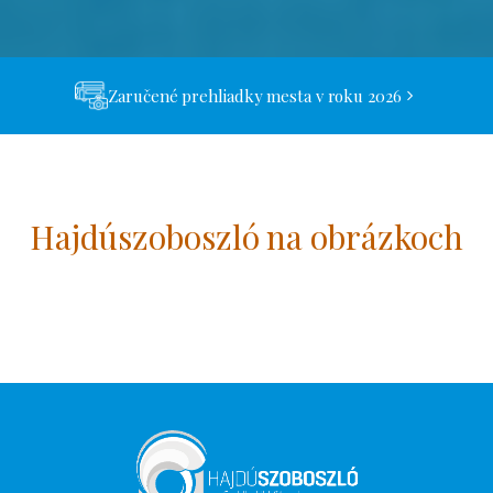
Zaručené prehliadky mesta v roku 2026
Hajdúszoboszló na obrázkoch