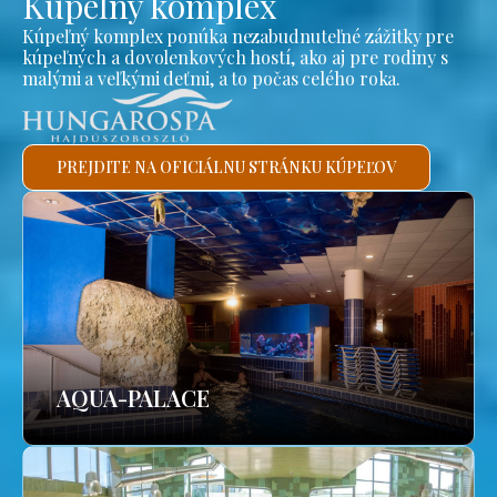
Kúpeľný komplex
Kúpeľný komplex ponúka nezabudnuteľné zážitky pre
kúpeľných a dovolenkových hostí, ako aj pre rodiny s
malými a veľkými deťmi, a to počas celého roka.
PREJDITE NA OFICIÁLNU STRÁNKU KÚPEĽOV
AQUA-PALACE