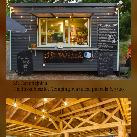
SD Čarodejnica
Hajdúszoboszló, Kempingova ulica, parcela č. 3529