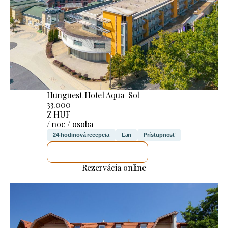
Hunguest Hotel Aqua-Sol
33.000
Z HUF
/ noc / osoba
24-hodinová recepcia
Ľan
Prístupnosť
SKONTROLUJEM TO
Rezervácia online