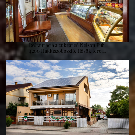
Reštaurácia a cukráreň Nelson Pub
4200 Hajdúszoboszló, Hősök tere 4.