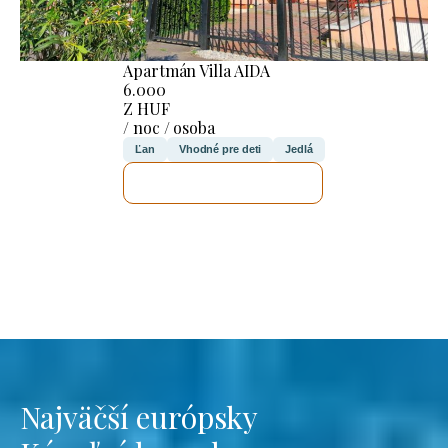
Apartmán Villa AIDA
6.000
Z HUF
/ noc / osoba
Ľan
Vhodné pre deti
Jedlá
SKONTROLUJEM TO
Najväčší európsky