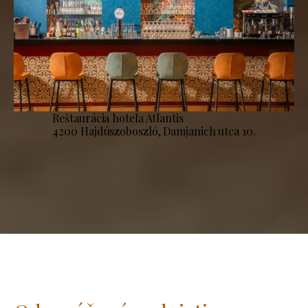
Reštaurácia hotela Atlantis
4200 Hajdúszoboszló, Damjanich utca 10.