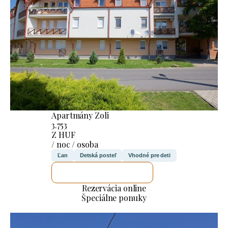
Apartmány Zoli
3.753
Z HUF
/ noc / osoba
Ľan
Detská posteľ
Vhodné pre deti
SKONTROLUJEM TO
Rezervácia online
Špeciálne ponuky