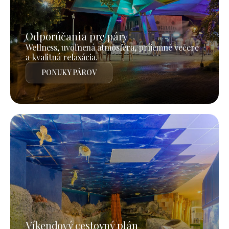
Odporúčania pre páry
Wellness, uvoľnená atmosféra, príjemné večere
a kvalitná relaxácia.
PONUKY PÁROV
Víkendový cestovný plán