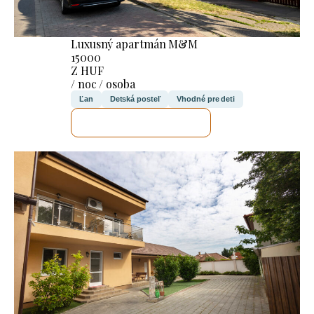
Luxusný apartmán M&M
15000
Z HUF
/ noc / osoba
Ľan
Detská posteľ
Vhodné pre deti
SKONTROLUJEM TO