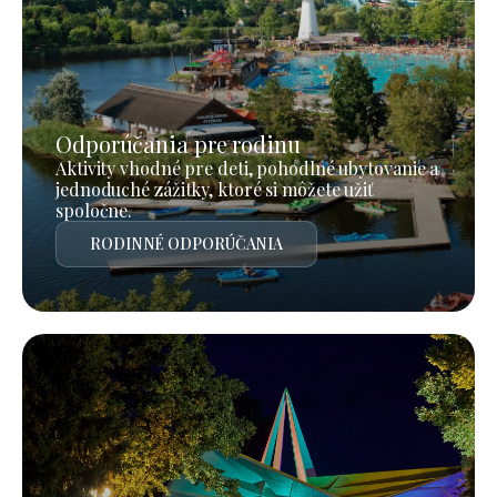
Odporúčania pre rodinu
Aktivity vhodné pre deti, pohodlné ubytovanie a
jednoduché zážitky, ktoré si môžete užiť
spoločne.
RODINNÉ ODPORÚČANIA