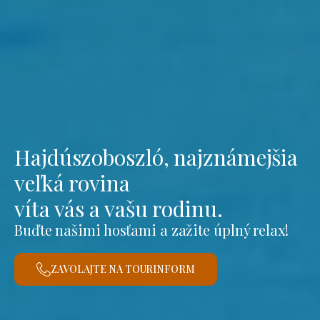
Hajdúszoboszló, najznámejšia
veľká rovina
víta vás a vašu rodinu.
Buďte našimi hosťami a zažite úplný relax!
ZAVOLAJTE NA TOURINFORM