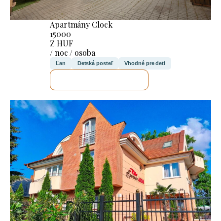
Apartmány Clock
15000
Z HUF
/ noc / osoba
Ľan
Detská posteľ
Vhodné pre deti
SKONTROLUJEM TO