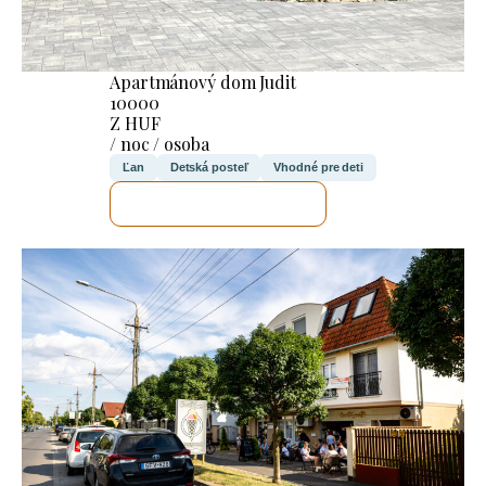
Apartmánový dom Judit
10000
Z HUF
/ noc / osoba
Ľan
Detská posteľ
Vhodné pre deti
SKONTROLUJEM TO