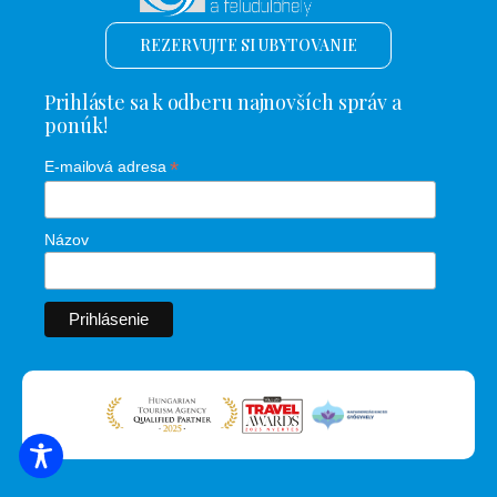
REZERVUJTE SI UBYTOVANIE
Prihláste sa k odberu najnovších správ a
ponúk!
*
E-mailová adresa
Názov
VYHĽADÁVANIE UBYTOVANIA