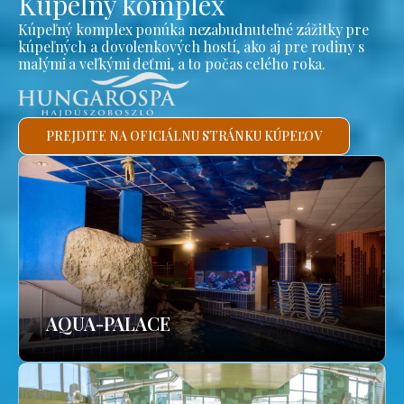
Kúpeľný komplex
Kúpeľný komplex ponúka nezabudnuteľné zážitky pre
kúpeľných a dovolenkových hostí, ako aj pre rodiny s
malými a veľkými deťmi, a to počas celého roka.
PREJDITE NA OFICIÁLNU STRÁNKU KÚPEĽOV
AQUA-PALACE