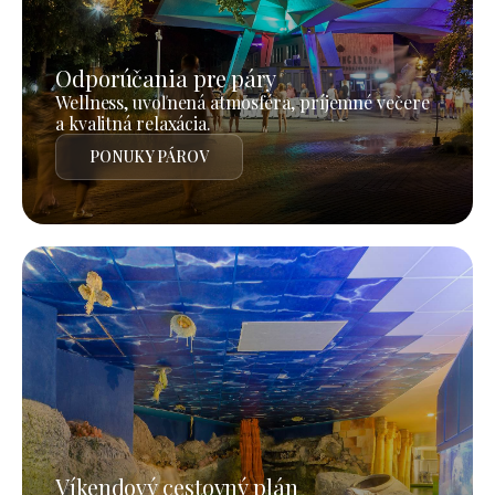
Odporúčania pre páry
Wellness, uvoľnená atmosféra, príjemné večere
a kvalitná relaxácia.
PONUKY PÁROV
Víkendový cestovný plán