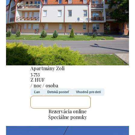
Apartmány Zoli
3.753
Z HUF
/ noc / osoba
Ľan
Detská posteľ
Vhodné pre deti
SKONTROLUJEM TO
Rezervácia online
Špeciálne ponuky