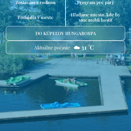
Zostávam s rodinou
Program pre páry
Hľadáme miesto, kde by
Podujatia v meste
sme mohli hostiť
DO KÚPEĽOV HUNGAROSPA
☁️ 31 °C
Aktuálne počasie: