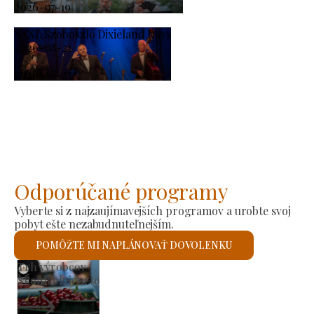
2026-07-19
XXXI. Szoboszló Dixieland Days
2026-08-21
-
2026-08-23
Odporúčané programy
Vyberte si z najzaujímavejších programov a urobte svoj
pobyt ešte nezabudnuteľnejším.
POMÔŽTE MI NAPLÁNOVAŤ DOVOLENKU
Rímskokatolícky kostol svätého Lászlóa
Skontrolujem to