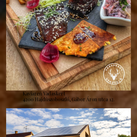
Kaviareň Vadaskert
4200 Hajdúszoboszló, Gábor Áron utca 12.