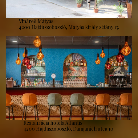
Vináreň Mátyás
4200 Hajdúszoboszló, Mátyás király sétány 17.
Reštaurácia hotela Atlantis
4200 Hajdúszoboszló, Damjanich utca 10.