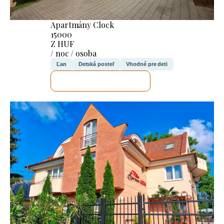
Apartmány Clock
15000
Z HUF
/ noc / osoba
Ľan
Detská posteľ
Vhodné pre deti
SKONTROLUJEM TO