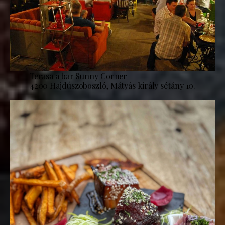
Terasa a bar Sunny Corner
4200 Hajdúszoboszló, Mátyás király sétány 10.