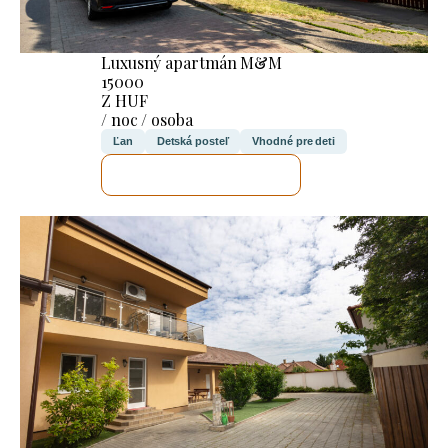
Luxusný apartmán M&M
15000
Z HUF
/ noc / osoba
Ľan
Detská posteľ
Vhodné pre deti
SKONTROLUJEM TO