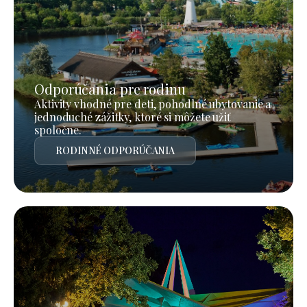
Odporúčania pre rodinu
Aktivity vhodné pre deti, pohodlné ubytovanie a
jednoduché zážitky, ktoré si môžete užiť
spoločne.
RODINNÉ ODPORÚČANIA