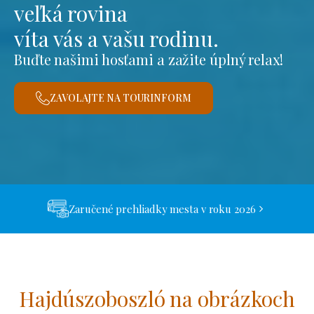
veľká rovina
víta vás a vašu rodinu.
Buďte našimi hosťami a zažite úplný relax!
ZAVOLAJTE NA TOURINFORM
Zaručené prehliadky mesta v roku 2026
Hajdúszoboszló na obrázkoch