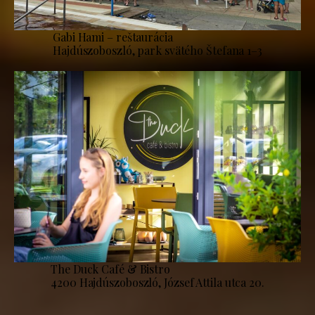
Gabi Hami – reštaurácia
Hajdúszoboszló, park svätého Štefana 1–3
The Duck Café & Bistro
4200 Hajdúszoboszló, József Attila utca 20.