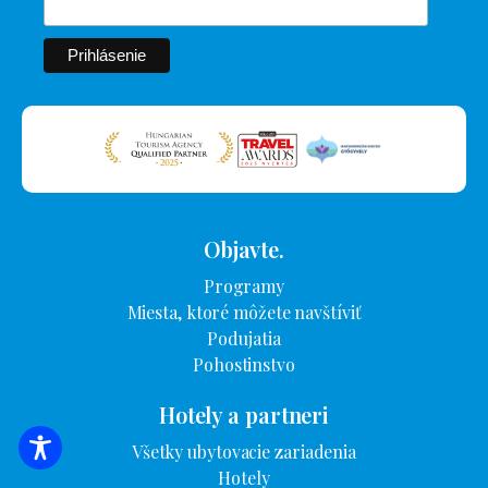
Objavte.
Programy
Miesta, ktoré môžete navštíviť
Podujatia
Pohostinstvo
Hotely a partneri
Všetky ubytovacie zariadenia
VYHĽADÁVANIE UBYTOVANIA
Hotely