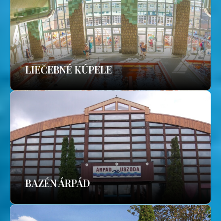
LIEČEBNÉ KÚPELE
BAZÉN ÁRPÁD