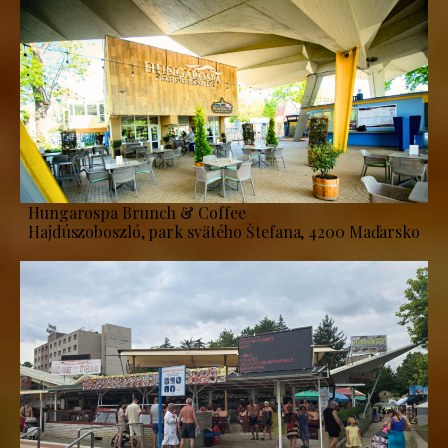
Hungarospa Brunch & Coffee
Hajdúszoboszló, park svätého Štefana, 4200 Maďarsko