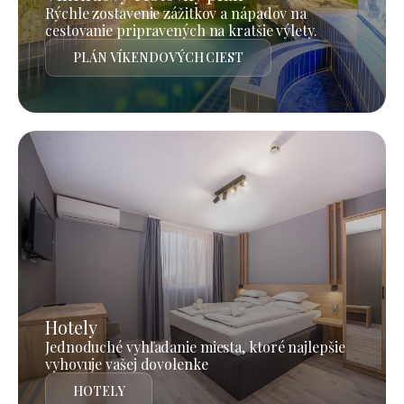
Rýchle zostavenie zážitkov a nápadov na
cestovanie pripravených na kratšie výlety.
PLÁN VÍKENDOVÝCH CIEST
Hotely
Jednoduché vyhľadanie miesta, ktoré najlepšie
vyhovuje vašej dovolenke
HOTELY