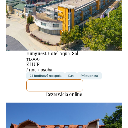
Hunguest Hotel Aqua-Sol
33.000
Z HUF
/ noc / osoba
24-hodinová recepcia
Ľan
Prístupnosť
SKONTROLUJEM TO
Rezervácia online