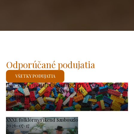
Odporúčané podujatia
VŠETKY PODUJATIA
KOCKASHOW HAJDÚSZOBOSZLÓ – VÝSTAVA LEGO® A
DETSKÝ KÚTIK
2026-07-11
-
2026-08-23
XXXI. folklórny víkend Szoboszlo
2026-07-17
-