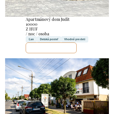
Apartmánový dom Judit
10000
Z HUF
/ noc / osoba
Ľan
Detská posteľ
Vhodné pre deti
SKONTROLUJEM TO