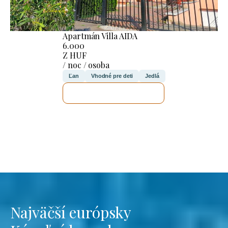
Apartmán Villa AIDA
6.000
Z HUF
/ noc / osoba
Ľan
Vhodné pre deti
Jedlá
SKONTROLUJEM TO
Najväčší európsky