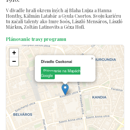
V divadle hrali okrem iných aj Blaha Lujza a Hanna
Honthy, Kálmán Latabár a Gyula Csortos. Svoju kariéru
tu začali talenty ako Imre Soós, László Mensáros, László
Márkus, Zoltán Latinovits a Géza Hofi.
Plánovanie trasy programu
+
×
−
Divadlo Csokonai
Plánovanie na Mapách
Google