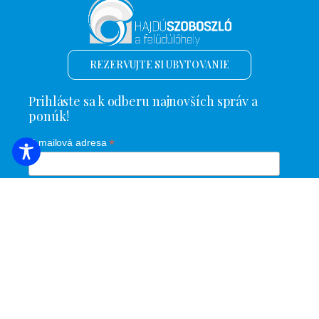
REZERVUJTE SI UBYTOVANIE
Prihláste sa k odberu najnovších správ a
ponúk!
*
E-mailová adresa
Názov