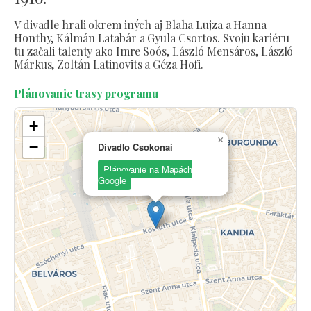
V divadle hrali okrem iných aj Blaha Lujza a Hanna
Honthy, Kálmán Latabár a Gyula Csortos. Svoju kariéru
tu začali talenty ako Imre Soós, László Mensáros, László
Márkus, Zoltán Latinovits a Géza Hofi.
Plánovanie trasy programu
+
×
−
Divadlo Csokonai
Plánovanie na Mapách
Google