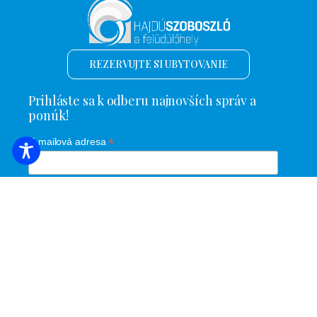
REZERVUJTE SI UBYTOVANIE
Prihláste sa k odberu najnovších správ a
ponúk!
*
E-mailová adresa
Názov