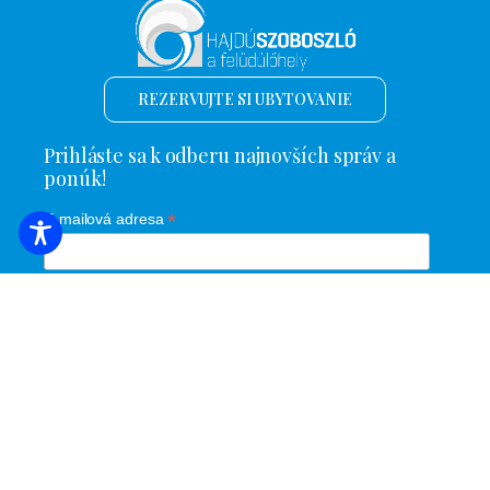
REZERVUJTE SI UBYTOVANIE
Prihláste sa k odberu najnovších správ a
ponúk!
*
E-mailová adresa
Názov