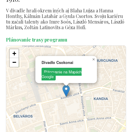
V divadle hrali okrem iných aj Blaha Lujza a Hanna
Honthy, Kálmán Latabár a Gyula Csortos. Svoju kariéru
tu začali talenty ako Imre Soós, László Mensáros, László
Márkus, Zoltán Latinovits a Géza Hofi.
Plánovanie trasy programu
+
×
−
Divadlo Csokonai
Plánovanie na Mapách
Google