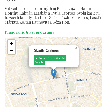
V divadle hrali okrem iných aj Blaha Lujza a Hanna
Honthy, Kálmán Latabár a Gyula Csortos. Svoju kariéru
tu začali talenty ako Imre Soós, László Mensáros, László
Márkus, Zoltán Latinovits a Géza Hofi.
Plánovanie trasy programu
+
×
−
Divadlo Csokonai
Plánovanie na Mapách
Google