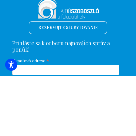
REZERVUJTE SI UBYTOVANIE
Prihláste sa k odberu najnovších správ a
ponúk!
*
E-mailová adresa
Názov