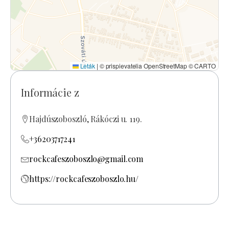
Leták
|
© prispievatelia OpenStreetMap © CARTO
Informácie z
Hajdúszoboszló, Rákóczi u. 119.
+36203717241
rockcafeszoboszlo@gmail.com
https://rockcafeszoboszlo.hu/