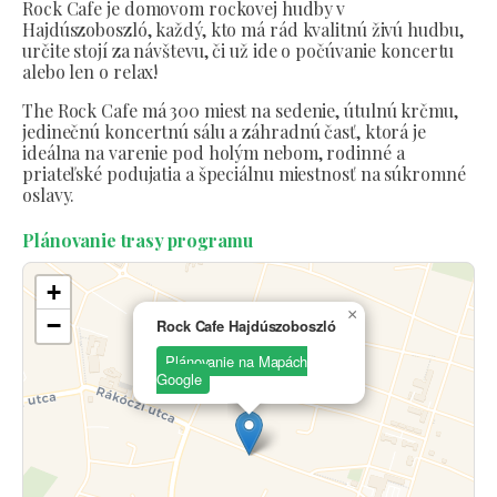
Rock Cafe je domovom rockovej hudby v
Hajdúszoboszló, každý, kto má rád kvalitnú živú hudbu,
určite stojí za návštevu, či už ide o počúvanie koncertu
alebo len o relax!
The Rock Cafe má 300 miest na sedenie, útulnú krčmu,
jedinečnú koncertnú sálu a záhradnú časť, ktorá je
ideálna na varenie pod holým nebom, rodinné a
priateľské podujatia a špeciálnu miestnosť na súkromné
oslavy.
Plánovanie trasy programu
+
×
−
Rock Cafe Hajdúszoboszló
Plánovanie na Mapách
Google