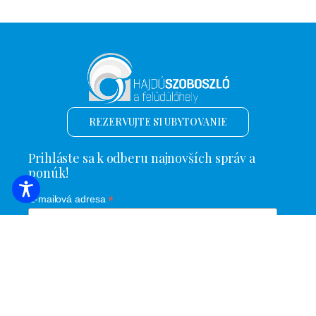
REZERVUJTE SI UBYTOVANIE
Prihláste sa k odberu najnovších správ a
ponúk!
*
E-mailová adresa
Názov