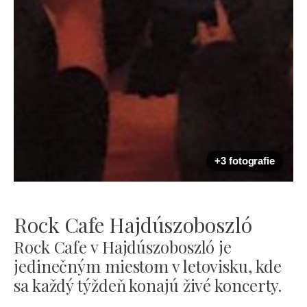
+3 fotografie
Rock Cafe Hajdúszoboszló
Rock Cafe v Hajdúszoboszló je
jedinečným miestom v letovisku, kde
sa každý týždeň konajú živé koncerty.