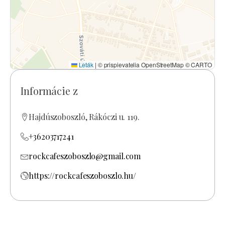
Leták
|
© prispievatelia OpenStreetMap © CARTO
Informácie z
Hajdúszoboszló, Rákóczi u. 119.
+36203717241
rockcafeszoboszlo@gmail.com
https://rockcafeszoboszlo.hu/