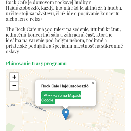
Rock Cafe je domovom rockovej hudby v
Hajdúszoboszló, každý, kto má rád kvalitnú živú hudbu,
určite stojí za návštevu, či už ide o počúvanie koncertu
alebo len o relax!
The Rock Cafe má 300 miest na sedenie, útulnú krčmu,
jedinečnú koncertnú sálu a záhradnú časť, ktorá je
ideálna na varenie pod holým nebom, rodinné a
priateľské podujatia a špeciálnu miestnosť na súkromné
oslavy.
Plánovanie trasy programu
+
×
−
Rock Cafe Hajdúszoboszló
Plánovanie na Mapách
Google