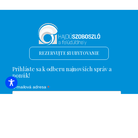
REZERVUJTE SI UBYTOVANIE
Prihláste sa k odberu najnovších správ a
ponúk!
*
E-mailová adresa
Názov