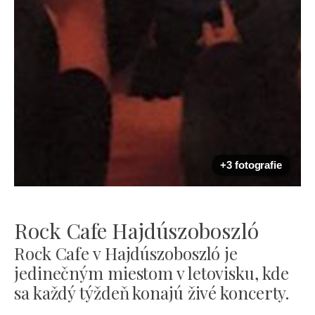
+3 fotografie
Rock Cafe Hajdúszoboszló
Rock Cafe v Hajdúszoboszló je
jedinečným miestom v letovisku, kde
sa každý týždeň konajú živé koncerty.