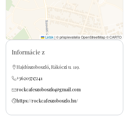
Leták
|
© prispievatelia OpenStreetMap © CARTO
Informácie z
Hajdúszoboszló, Rákóczi u. 119.
+36203717241
rockcafeszoboszlo@gmail.com
https://rockcafeszoboszlo.hu/