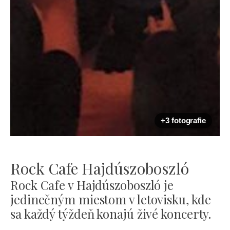
+3 fotografie
Rock Cafe Hajdúszoboszló
Rock Cafe v Hajdúszoboszló je
jedinečným miestom v letovisku, kde
sa každý týždeň konajú živé koncerty.