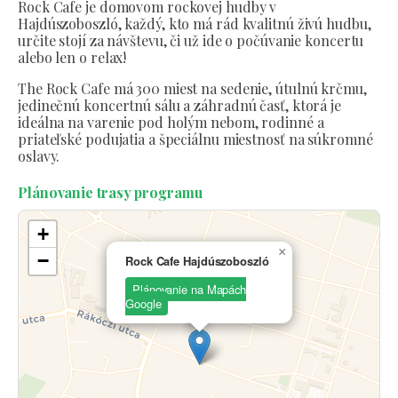
Rock Cafe je domovom rockovej hudby v
Hajdúszoboszló, každý, kto má rád kvalitnú živú hudbu,
určite stojí za návštevu, či už ide o počúvanie koncertu
alebo len o relax!
The Rock Cafe má 300 miest na sedenie, útulnú krčmu,
jedinečnú koncertnú sálu a záhradnú časť, ktorá je
ideálna na varenie pod holým nebom, rodinné a
priateľské podujatia a špeciálnu miestnosť na súkromné
oslavy.
Plánovanie trasy programu
+
×
−
Rock Cafe Hajdúszoboszló
Plánovanie na Mapách
Google