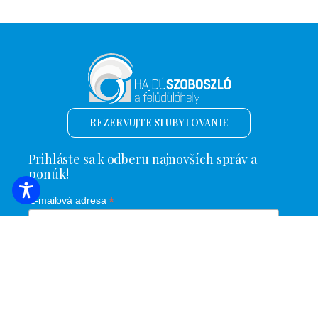
REZERVUJTE SI UBYTOVANIE
Prihláste sa k odberu najnovších správ a
ponúk!
*
E-mailová adresa
Názov