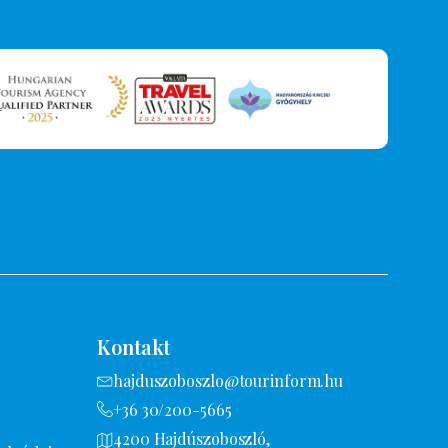
Kontakt
hajduszoboszlo@tourinform.hu
+36 30/200-5665
4200 Hajdúszoboszló,