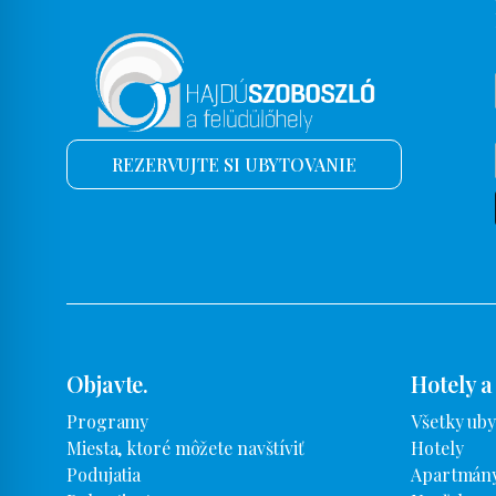
REZERVUJTE SI UBYTOVANIE
Objavte.
Hotely a
Programy
Všetky uby
Miesta, ktoré môžete navštíviť
Hotely
Podujatia
Apartmány