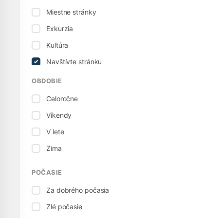
Miestne stránky
Exkurzia
Kultúra
Navštívte stránku
Múzeum
OBDOBIE
Šport / Aktívne
Celoročne
Územie
Víkendy
Prehliadka
V lete
Zima
POČASIE
Za dobrého počasia
Zlé počasie