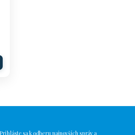
Prihláste sa k odberu najnovších správ a