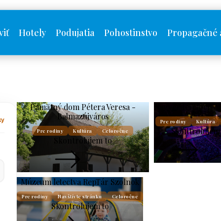
viť
Hotely
Podujatia
Pohostinstvo
Propagačné 
Pamätný dom Pétera Veresa -
Nagyerdei Open Ai
Balmazújváros
ky
Pre rodiny
Kultúra
Skontrolujem
Pre rodiny
Kultúra
Celoročne
Skontrolujem to
Múzeum letectva RepTár Szolnok
Pre rodiny
Navštívte stránku
Celoročne
Skontrolujem to