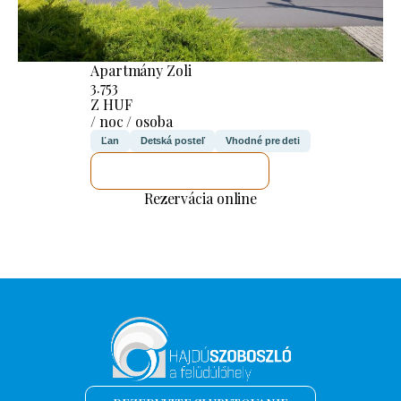
Apartmány Zoli
3.753
Z HUF
/ noc / osoba
Ľan
Detská posteľ
Vhodné pre deti
SKONTROLUJEM TO
Rezervácia online