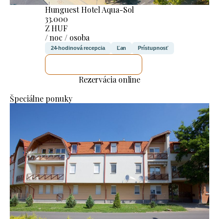
Hunguest Hotel Aqua-Sol
33.000
Z HUF
/ noc / osoba
24-hodinová recepcia
Ľan
Prístupnosť
SKONTROLUJEM TO
Rezervácia online
Špeciálne ponuky