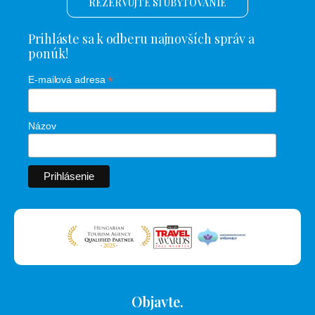
REZERVUJTE SI UBYTOVANIE
Prihláste sa k odberu najnovších správ a
ponúk!
*
E-mailová adresa
Názov
Objavte.