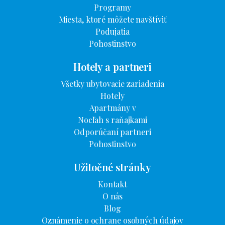
Programy
Miesta, ktoré môžete navštíviť
Podujatia
Pohostinstvo
Hotely a partneri
Všetky ubytovacie zariadenia
Hotely
Apartmány v
Nocľah s raňajkami
Odporúčaní partneri
Pohostinstvo
Užitočné stránky
Kontakt
O nás
Blog
Oznámenie o ochrane osobných údajov