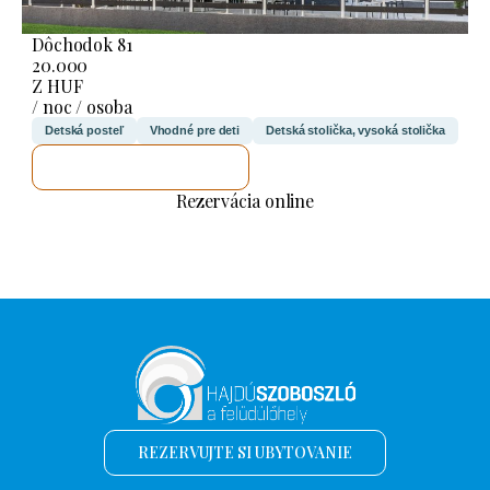
Dôchodok 81
20.000
Z HUF
/ noc / osoba
Detská posteľ
Vhodné pre deti
Detská stolička, vysoká stolička
SKONTROLUJEM TO
Rezervácia online
REZERVUJTE SI UBYTOVANIE