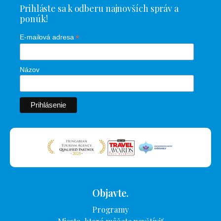
Prihláste sa k odberu najnovších správ a
ponúk!
*
E-mailová adresa
Názov
Objavte.
Programy