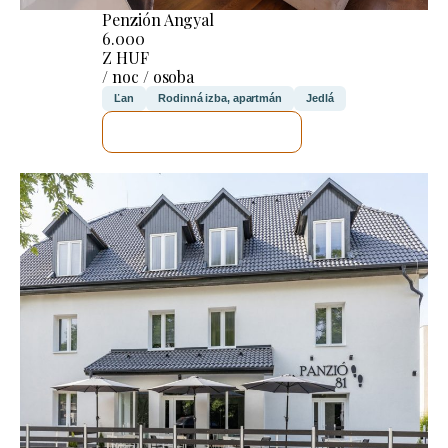
Penzión Angyal
6.000
Z HUF
/ noc / osoba
Ľan
Rodinná izba, apartmán
Jedlá
SKONTROLUJEM TO