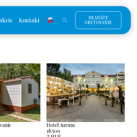
HĽADÁTE
akcie
Kontakt
UBYTOVANIE
vanie
Hotel Aurum
18.500
Z HUF