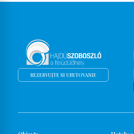
Balkón
Balkón, terasa
Zachovanie hodnoty
Reštaurácia
Ročné parcely
Príbor
Mraznička
REZERVUJTE SI UBYTOVANIE
Svetelná terapia
Fitness miestnosť
Kadernícky salón
Zariadenia na varenie, pečenie
Manželská posteľ
Vaňa