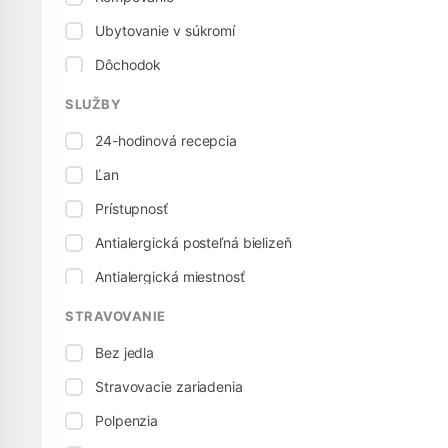
Ubytovanie v súkromí
Dôchodok
Penzión pre hostí
SLUŽBY
24-hodinová recepcia
Ľan
Prístupnosť
Antialergická posteľná bielizeň
Antialergická miestnosť
Elektrické pripojenie
STRAVOVANIE
Stolný tenis
Bez jedla
Detská posteľ
Stravovacie zariadenia
Vhodné pre deti
Polpenzia
Detská stolička, vysoká stolička