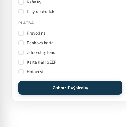
Raňajky
Krytý bazén
Plný dôchodok
Biliard
Vegetariánska kuchyňa
PLATBA
Bowling
Prevod na
Rodinná izba, apartmán
Banková karta
Stolný futbal / stolný futbal
Zdravotný fond
Skladovanie balíkov
Karta K&H SZÉP
Fajčiarske izby
Hotovosť
Jedlá
Hotovosť: euro (€)
Ostatné služby
Zobraziť výsledky
Karta MKB SZÉP
Elektrický sporák
Karta OTP SZÉP
Potraviny
Zážitkový bazén
Dobrodružný bazén