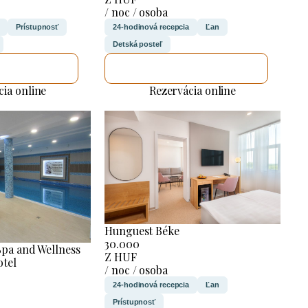
/ noc / osoba
Prístupnosť
24-hodinová recepcia
Ľan
Detská posteľ
LUJEM TO
SKONTROLUJEM TO
cia online
Rezervácia online
Hunguest Béke
30.000
Spa and Wellness
Z HUF
otel
/ noc / osoba
24-hodinová recepcia
Ľan
Prístupnosť