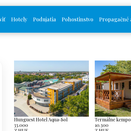
viť
Hotely
Podujatia
Pohostinstvo
Propagačné 
Hunguest Hotel Aqua-Sol
Termálne kempo
33.000
10.300
Z HUF
Z HUF