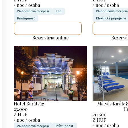
/ noc / osoba
/ noc / osoba
24-hodinová recepcia
Ľan
24-hodinová recepcia
Prístupnosť
Elektrické pripojenie
SKONTROLUJEM TO
SKONTRO
Rezervácia online
Rezervá
Hotel Barátság
Mátyás Király 
23.000
H
Z HUF
20.500
/ noc / osoba
Z HUF
/ noc / osoba
24-hodinová recepcia
Prístupnosť