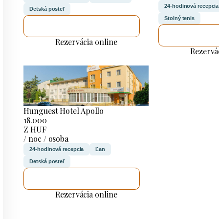
24-hodinová recepcia
Detská posteľ
Stolný tenis
SKONTROLUJEM TO
SKONTRO
Rezervácia online
Rezervá
Hunguest Hotel Apollo
18.000
Z HUF
/ noc / osoba
24-hodinová recepcia
Ľan
Detská posteľ
SKONTROLUJEM TO
Rezervácia online