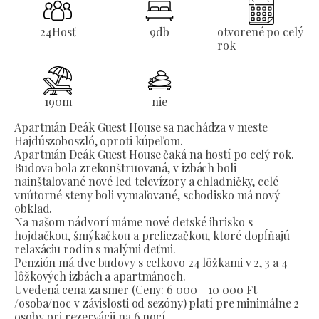
24
Hosť
9
db
otvorené po celý
rok
190
m
nie
Apartmán Deák Guest House sa nachádza v meste
Hajdúszoboszló, oproti kúpeľom.
Apartmán Deák Guest House čaká na hostí po celý rok.
Budova bola zrekonštruovaná, v izbách boli
nainštalované nové led televízory a chladničky, celé
vnútorné steny boli vymaľované, schodisko má nový
obklad.
Na našom nádvorí máme nové detské ihrisko s
hojdačkou, šmýkačkou a preliezačkou, ktoré dopĺňajú
relaxáciu rodín s malými deťmi.
Penzión má dve budovy s celkovo 24 lôžkami v 2, 3 a 4
lôžkových izbách a apartmánoch.
Uvedená cena za smer (Ceny: 6 000 - 10 000 Ft
/osoba/noc v závislosti od sezóny) platí pre minimálne 2
osoby pri rezervácii na 6 nocí.