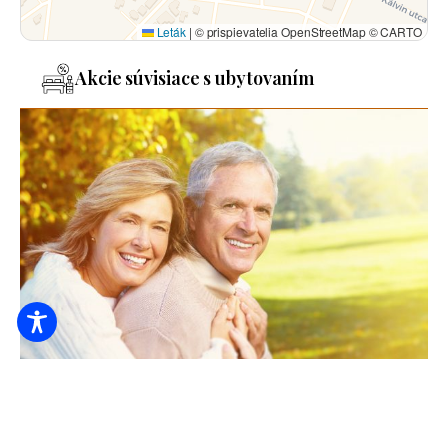
Leták
|
© prispievatelia OpenStreetMap © CARTO
Akcie súvisiace s ubytovaním
Zotavenie na dôchodku v penzióne Deák
6000