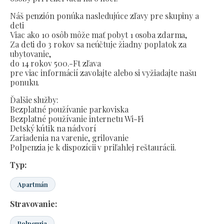
Náš penzión ponúka nasledujúce zľavy pre skupiny a
deti
Viac ako 10 osôb môže mať pobyt 1 osoba zdarma,
Za deti do 3 rokov sa neúčtuje žiadny poplatok za
ubytovanie,
do 14 rokov 500.-Ft zľava
pre viac informácií zavolajte alebo si vyžiadajte našu
ponuku.
Ďalšie služby:
Bezplatné používanie parkoviska
Bezplatné používanie internetu Wi-Fi
Detský kútik na nádvorí
Zariadenia na varenie, grilovanie
Polpenzia je k dispozícii v priľahlej reštaurácii.
Typ:
Apartmán
Stravovanie:
Polpenzia