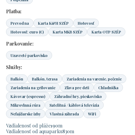
Platba:
Prevod na
Karta K&H SZÉP
Hotovosť
Hotovosť: euro (€)
Karta MKB SZÉP
Karta OTP SZÉP
Parkovanie:
Uzavreté parkovisko
Služby:
Balkón
Balkón, terasa
Zariadenia na varenie, pečenie
Zariadenia na grilovanie
Zľava pre deti
Chladnička
Kávovar (espresso)
Záhradné hry, pieskovisko
Mikrovlnná rúra
Satelitná / káblová televízia
Nefajčiarske izby
Vlastná záhrada
WiFi
Vzdialenosť od pláže
190
m
Vzdialenosť od aquaparku
830
m