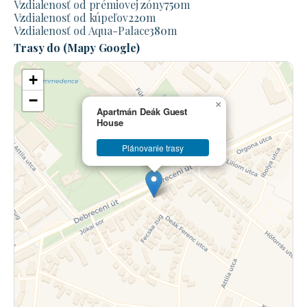
Vzdialenosť od prémiovej zóny
750
m
Vzdialenosť od kúpeľov
220
m
Vzdialenosť od Aqua-Palace
380
m
Trasy do (Mapy Google)
+
−
×
Apartmán Deák Guest
House
Plánovanie trasy