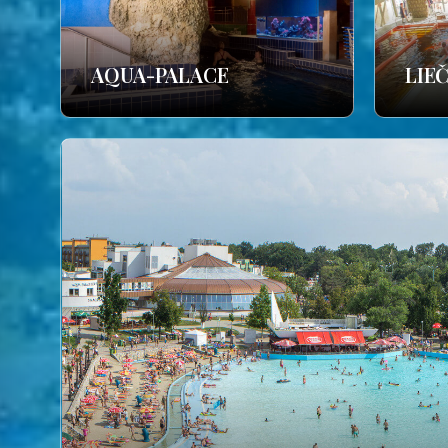
AQUA-PALACE
LIE