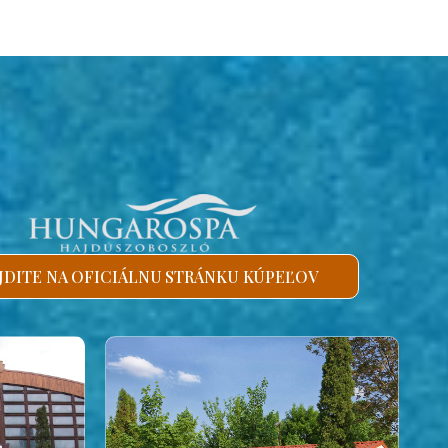
JDITE NA OFICIÁLNU STRÁNKU KÚPEĽOV