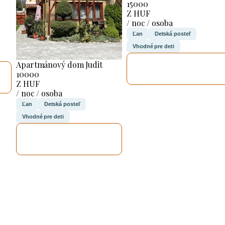
15000
Z HUF
/ noc / osoba
Ľan
Detská posteľ
Vhodné pre deti
SKONTROLUJEM
Apartmánový dom Judit
TO
10000
Z HUF
/ noc / osoba
Ľan
Detská posteľ
Vhodné pre deti
SKONTROLUJEM
TO