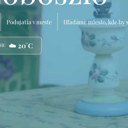
Podujatia v meste
Hľadáme miesto, kde by 
☁️ 20°C
IE: