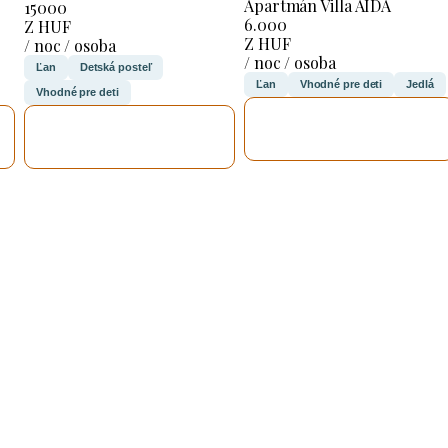
Apartmán Villa AIDA
15000
6.000
Z HUF
Z HUF
/ noc / osoba
/ noc / osoba
Ľan
Detská posteľ
Ľan
Vhodné pre deti
Jedlá
Vhodné pre deti
SKONTROLUJEM
SKONTROLUJEM
TO
TO