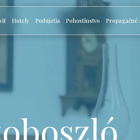
viť
Hotely
Podujatia
Pohostinstvo
Propagačné 
oboszló