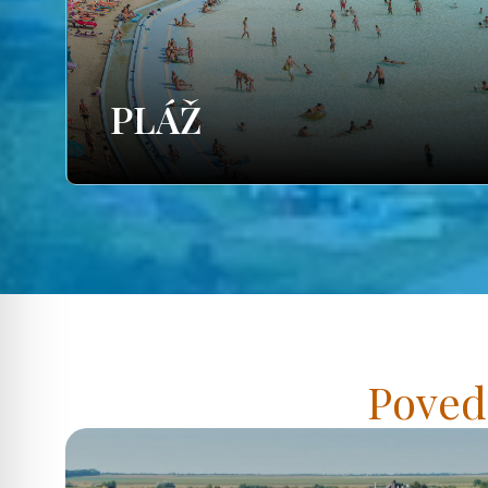
PLÁŽ
Poved