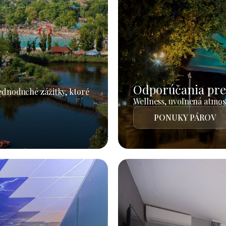
Odporúčania pre
jednoduché zážitky, ktoré
Wellness, uvoľnená atmosf
PONUKY PÁROV