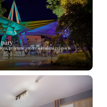
 páry
éra, príjemné večere a kvalitná relaxácia.