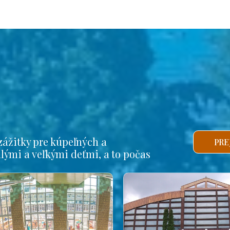
ážitky pre kúpeľných a
PRE
alými a veľkými deťmi, a to počas