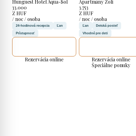
Hunguest Hotel Aqua-Sol
Apartmány Zoli
33.000
3.753
Z HUF
Z HUF
/ noc / osoba
/ noc / osoba
24-hodinová recepcia
Ľan
Ľan
Detská posteľ
Prístupnosť
Vhodné pre deti
SKONTROLUJEM
SKONTROLUJEM
TO
TO
Rezervácia online
Rezervácia online
Špeciálne ponuky