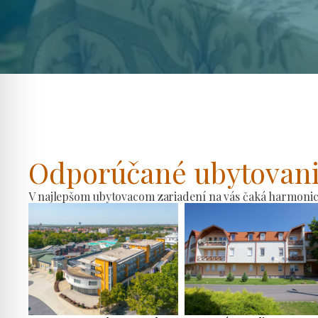
Odporúčané ubytovan
V najlepšom ubytovacom zariadení na vás čaká harmonické