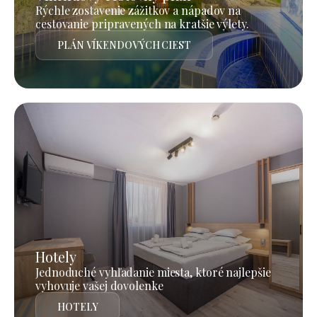
Rýchle zostavenie zážitkov a nápadov na
cestovanie pripravených na kratšie výlety.
PLÁN VÍKENDOVÝCH CIEST
Hotely
Jednoduché vyhľadanie miesta, ktoré najlepšie
vyhovuje vašej dovolenke
HOTELY