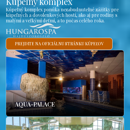
Kúpeľný komplex
Kúpeľný komplex ponúka nezabudnuteľné zážitky pre
kúpeľných a dovolenkových hostí, ako aj pre rodiny s
malými a veľkými deťmi, a to počas celého roka.
PREJDITE NA OFICIÁLNU STRÁNKU KÚPEĽOV
AQUA-PALACE