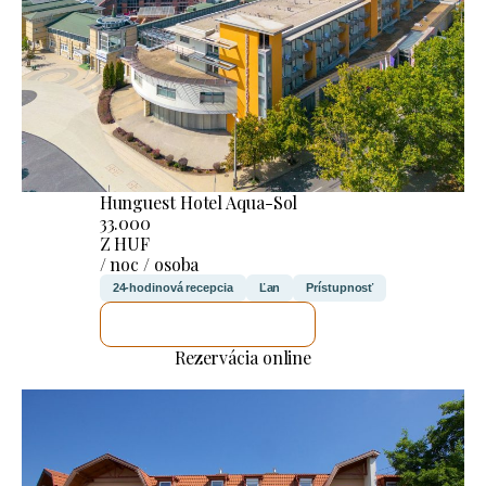
Hunguest Hotel Aqua-Sol
33.000
Z HUF
/ noc / osoba
24-hodinová recepcia
Ľan
Prístupnosť
SKONTROLUJEM TO
Rezervácia online