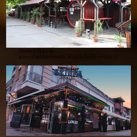
Vináreň Mátyás
4200 Hajdúszoboszló, Mátyás király sétány 17.