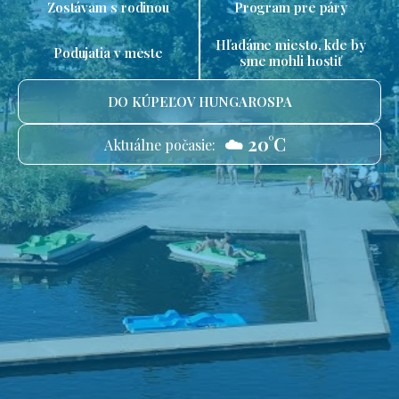
Zostávam s rodinou
Program pre páry
Hľadáme miesto, kde by
Podujatia v meste
sme mohli hostiť
DO KÚPEĽOV HUNGAROSPA
☁️ 20°C
Aktuálne počasie: