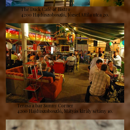
The Duck Café & Bistro
4200 Hajdúszoboszló, József Attila utca 20.
Terasa a bar Sunny Corner
4200 Hajdúszoboszló, Mátyás király sétány 10.