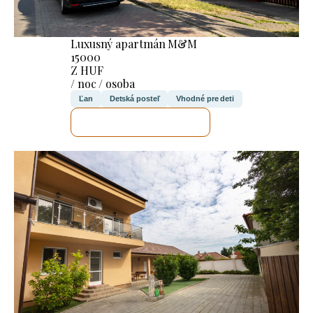
Luxusný apartmán M&M
15000
Z HUF
/ noc / osoba
Ľan
Detská posteľ
Vhodné pre deti
SKONTROLUJEM TO