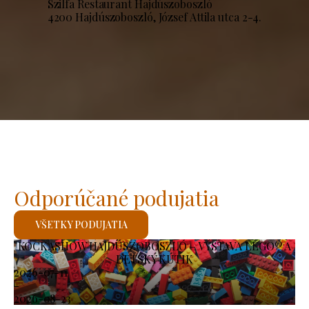
Szilfa Restaurant Hajdúszoboszló
4200 Hajdúszoboszló, József Attila utca 2-4.
Odporúčané podujatia
VŠETKY PODUJATIA
KOCKASHOW HAJDÚSZOBOSZLÓ – VÝSTAVA LEGO® A
DETSKÝ KÚTIK
2026-07-11
-
2026-08-23