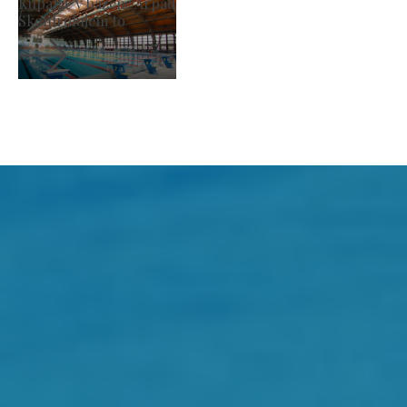
Trh výrobcov
Skontrolujem to