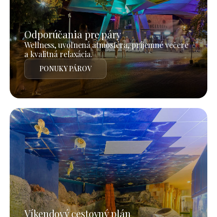
Odporúčania pre páry
Wellness, uvoľnená atmosféra, príjemné večere
a kvalitná relaxácia.
PONUKY PÁROV
Víkendový cestovný plán