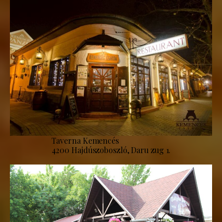
Taverna Kemencés
4200 Hajdúszoboszló, Daru zug 1.