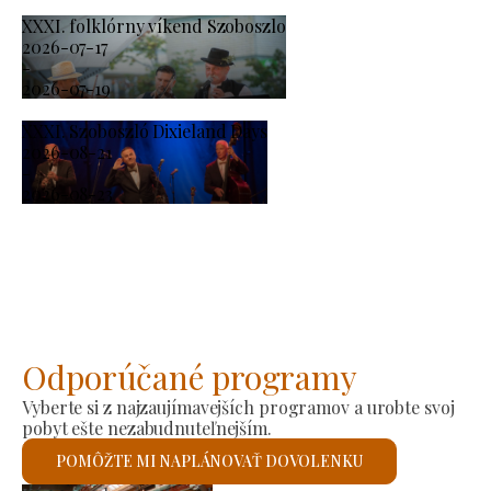
XXXI. folklórny víkend Szoboszlo
2026-07-17
-
2026-07-19
XXXI. Szoboszló Dixieland Days
2026-08-21
-
2026-08-23
Odporúčané programy
Vyberte si z najzaujímavejších programov a urobte svoj
pobyt ešte nezabudnuteľnejším.
POMÔŽTE MI NAPLÁNOVAŤ DOVOLENKU