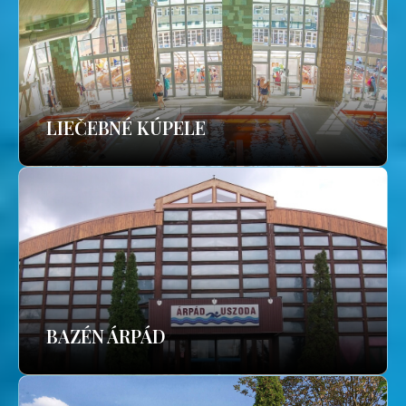
LIEČEBNÉ KÚPELE
BAZÉN ÁRPÁD