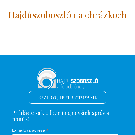
Hajdúszoboszló na obrázkoch
REZERVUJTE SI UBYTOVANIE
Prihláste sa k odberu najnovších správ a
ponúk!
*
E-mailová adresa