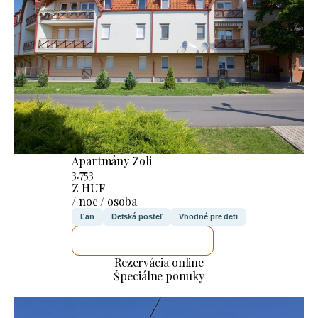
Apartmány Zoli
3.753
Z HUF
/ noc / osoba
Ľan
Detská posteľ
Vhodné pre deti
SKONTROLUJEM TO
Rezervácia online
Špeciálne ponuky