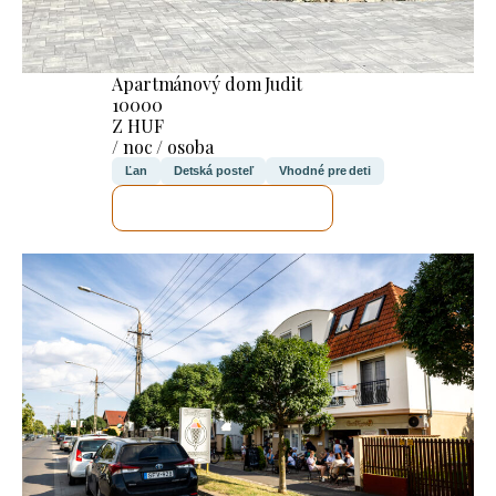
Apartmánový dom Judit
10000
Z HUF
/ noc / osoba
Ľan
Detská posteľ
Vhodné pre deti
SKONTROLUJEM TO