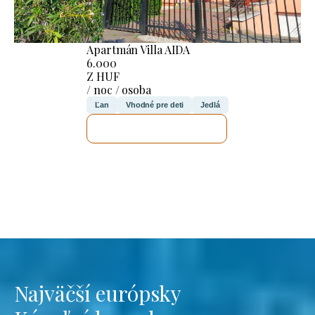
Apartmán Villa AIDA
6.000
Z HUF
/ noc / osoba
Ľan
Vhodné pre deti
Jedlá
SKONTROLUJEM TO
Najväčší európsky