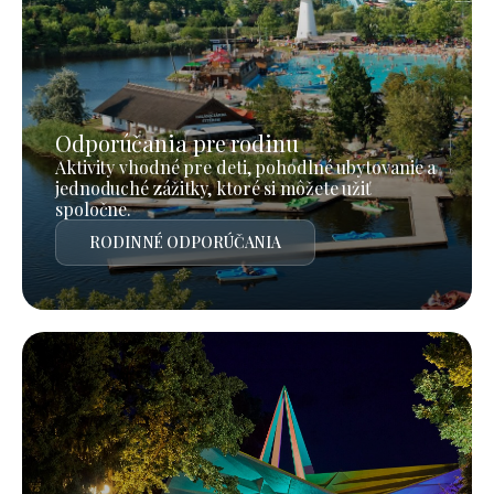
Odporúčania pre rodinu
Aktivity vhodné pre deti, pohodlné ubytovanie a
jednoduché zážitky, ktoré si môžete užiť
spoločne.
RODINNÉ ODPORÚČANIA