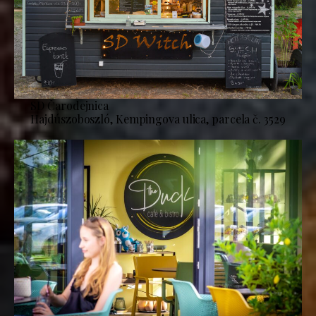
SD Čarodejnica
Hajdúszoboszló, Kempingova ulica, parcela č. 3529