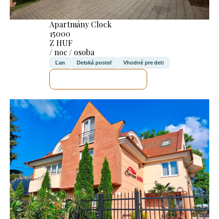
Apartmány Clock
15000
Z HUF
/ noc / osoba
Ľan
Detská posteľ
Vhodné pre deti
SKONTROLUJEM TO