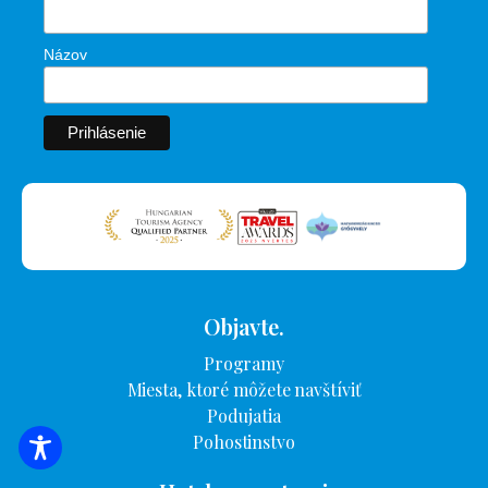
Názov
Objavte.
Programy
Miesta, ktoré môžete navštíviť
Podujatia
Pohostinstvo
VYHĽADÁVANIE UBYTOVANIA