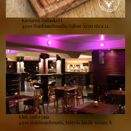
Kaviareň Vadaskert
4200 Hajdúszoboszló, Gábor Áron utca 12.
Klub Ambrózia
4200 Hajdúszoboszló, Mátyás király sétány 8.