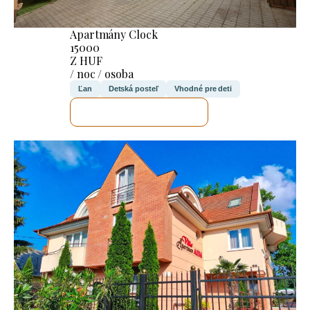
Apartmány Clock
15000
Z HUF
/ noc / osoba
Ľan
Detská posteľ
Vhodné pre deti
SKONTROLUJEM TO