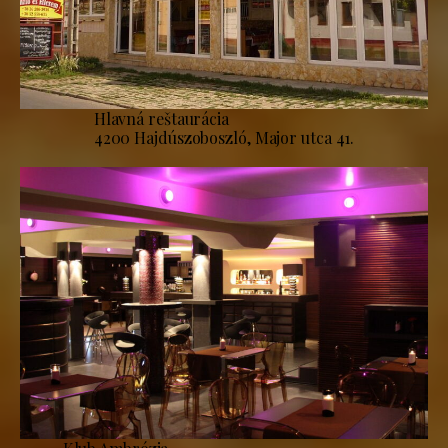
Hlavná reštaurácia
4200 Hajdúszoboszló, Major utca 41.