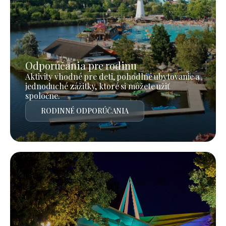
Odporúčania pre rodinu
Aktivity vhodné pre deti, pohodlné ubytovanie a
jednoduché zážitky, ktoré si môžete užiť
spoločne.
RODINNÉ ODPORÚČANIA