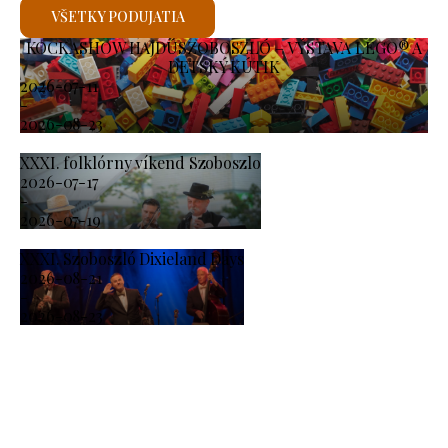
VŠETKY PODUJATIA
KOCKASHOW HAJDÚSZOBOSZLÓ – VÝSTAVA LEGO® A
DETSKÝ KÚTIK
2026-07-11
-
2026-08-23
XXXI. folklórny víkend Szoboszlo
2026-07-17
-
2026-07-19
XXXI. Szoboszló Dixieland Days
2026-08-21
-
2026-08-23