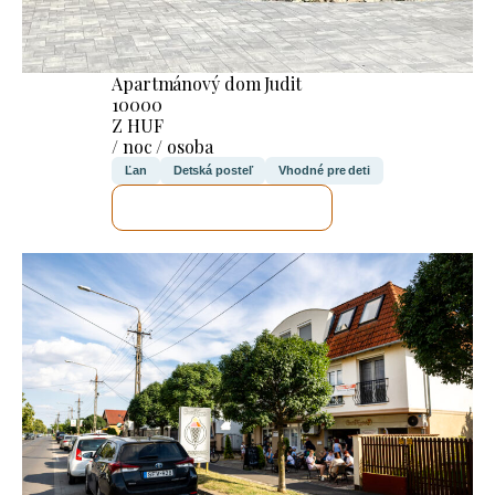
Apartmánový dom Judit
10000
Z HUF
/ noc / osoba
Ľan
Detská posteľ
Vhodné pre deti
SKONTROLUJEM TO