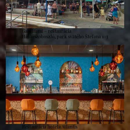
Gabi Hami – reštaurácia
Hajdúszoboszló, park svätého Štefana 1–3
Reštaurácia hotela Atlantis