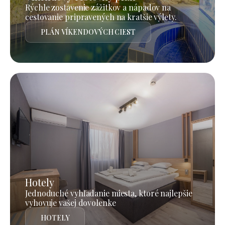
Rýchle zostavenie zážitkov a nápadov na
cestovanie pripravených na kratšie výlety.
PLÁN VÍKENDOVÝCH CIEST
Hotely
Jednoduché vyhľadanie miesta, ktoré najlepšie
vyhovuje vašej dovolenke
HOTELY