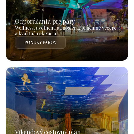
Odporúčania pre páry
Wellness, uvoľnená atmosféra, príjemné večere
a kvalitná relaxácia.
PONUKY PÁROV
Víkendový cestovný plán