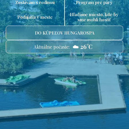
Zostávam s rodinou
Program pre páry
Hľadáme miesto, kde by
Podujatia v meste
sme mohli hostiť
DO KÚPEĽOV HUNGAROSPA
☁️ 26°C
Aktuálne počasie: