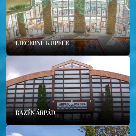
LIEČEBNÉ KÚPELE
BAZÉN ÁRPÁD