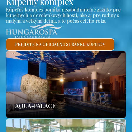
Kúpeľný komplex
Kúpeľný komplex ponúka nezabudnuteľné zážitky pre
kúpeľných a dovolenkových hostí, ako aj pre rodiny s
malými a veľkými deťmi, a to počas celého roka.
PREJDITE NA OFICIÁLNU STRÁNKU KÚPEĽOV
AQUA-PALACE