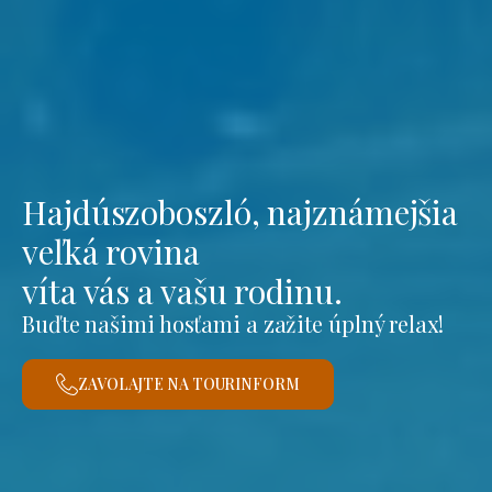
Hajdúszoboszló, najznámejšia
veľká rovina
víta vás a vašu rodinu.
Buďte našimi hosťami a zažite úplný relax!
ZAVOLAJTE NA TOURINFORM