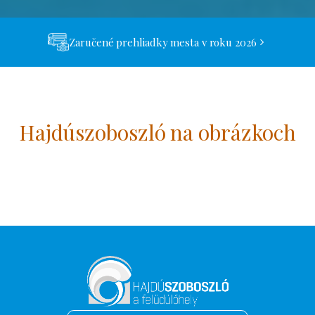
Zaručené prehliadky mesta v roku 2026
Hajdúszoboszló na obrázkoch