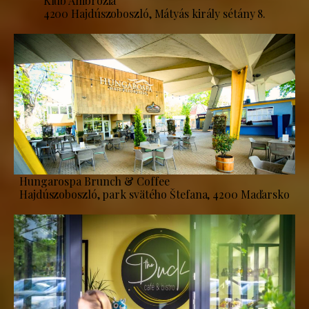
Klub Ambrózia
4200 Hajdúszoboszló, Mátyás király sétány 8.
Hungarospa Brunch & Coffee
Hajdúszoboszló, park svätého Štefana, 4200 Maďarsko