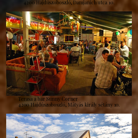
4200 Hajdúszoboszló, Damjanich utca 10.
Terasa a bar Sunny Corner
4200 Hajdúszoboszló, Mátyás király sétány 10.