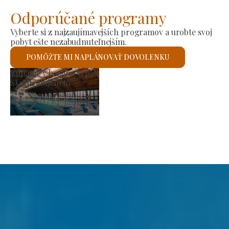
Odporúčané programy
Vyberte si z najzaujímavejších programov a urobte svoj
pobyt ešte nezabudnuteľnejším.
POMÔŽTE MI NAPLÁNOVAŤ DOVOLENKU
Rímskokatolícky kostol svätého Lászlóa
Skontrolujem to