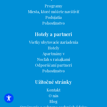
Programy
Miesta, ktoré môžete navštíviť
Podujatia
Pohostinstvo
Hotely a partneri
Všetky ubytovacie zariadenia
Hotely
Apartmány v
Nocľah s raňajkami
Odporúčaní partneri
Pohostinstvo
Užitočné stránky
Kontakt
O nás
VYHĽADÁVANIE UBYTOVANIA
Blog