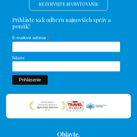
REZERVUJTE SI UBYTOVANIE
Prihláste sa k odberu najnovších správ a
ponúk!
*
E-mailová adresa
Názov
Objavte.