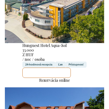
Hunguest Hotel Aqua-Sol
33.000
Z HUF
/ noc / osoba
24-hodinová recepcia
Ľan
Prístupnosť
SKONTROLUJEM TO
Rezervácia online