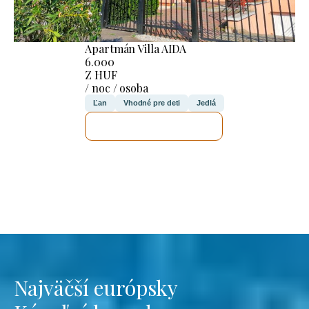
Apartmán Villa AIDA
6.000
Z HUF
/ noc / osoba
Ľan
Vhodné pre deti
Jedlá
SKONTROLUJEM TO
Najväčší európsky