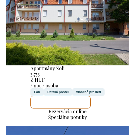
Apartmány Zoli
3.753
Z HUF
/ noc / osoba
Ľan
Detská posteľ
Vhodné pre deti
SKONTROLUJEM TO
Rezervácia online
Špeciálne ponuky