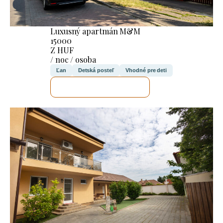
Luxusný apartmán M&M
15000
Z HUF
/ noc / osoba
Ľan
Detská posteľ
Vhodné pre deti
SKONTROLUJEM TO