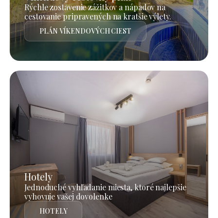
Rýchle zostavenie zážitkov a nápadov na
cestovanie pripravených na kratšie výlety.
PLÁN VÍKENDOVÝCH CIEST
Hotely
Jednoduché vyhľadanie miesta, ktoré najlepšie
vyhovuje vašej dovolenke
HOTELY