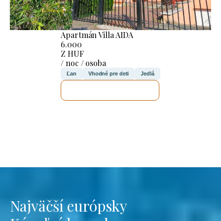
Apartmán Villa AIDA
6.000
Z HUF
/ noc / osoba
Ľan
Vhodné pre deti
Jedlá
SKONTROLUJEM TO
Najväčší európsky