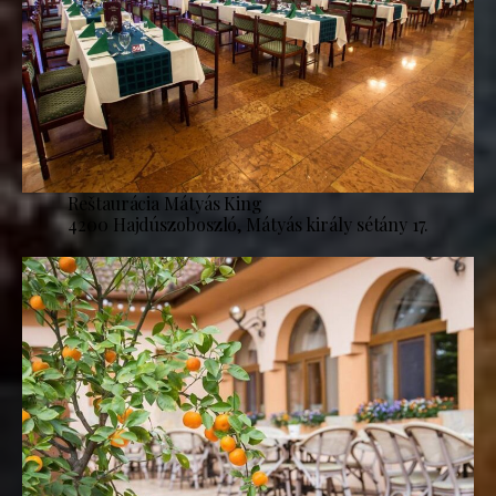
Reštaurácia Mátyás King
4200 Hajdúszoboszló, Mátyás király sétány 17.