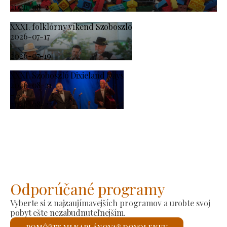
2026-08-23
XXXI. folklórny víkend Szoboszlo
2026-07-17
-
2026-07-19
XXXI. Szoboszló Dixieland Days
2026-08-21
-
2026-08-23
Odporúčané programy
Vyberte si z najzaujímavejších programov a urobte svoj
pobyt ešte nezabudnuteľnejším.