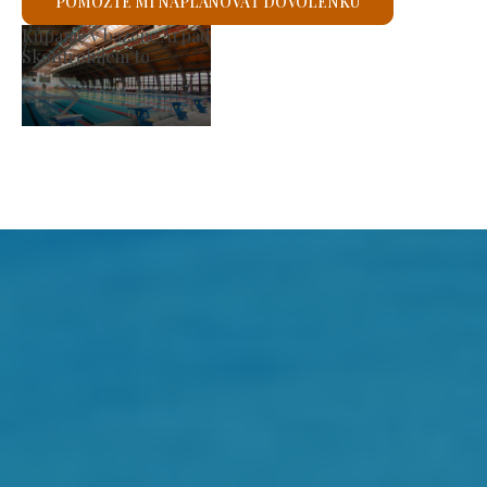
POMÔŽTE MI NAPLÁNOVAŤ DOVOLENKU
Rímskokatolícky kostol svätého Lászlóa
Skontrolujem to