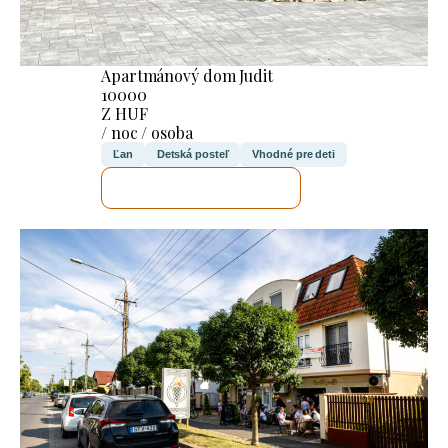
Apartmánový dom Judit
10000
Z HUF
/ noc / osoba
Ľan
Detská posteľ
Vhodné pre deti
SKONTROLUJEM TO