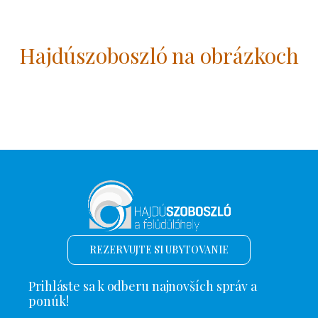
Hajdúszoboszló na obrázkoch
REZERVUJTE SI UBYTOVANIE
Prihláste sa k odberu najnovších správ a
ponúk!