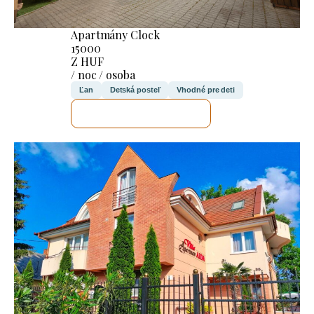
Apartmány Clock
15000
Z HUF
/ noc / osoba
Ľan
Detská posteľ
Vhodné pre deti
SKONTROLUJEM TO