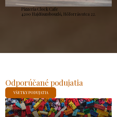
Pizzeria Clock Cafe
4200 Hajdúszoboszló, Hőforrás utca 22.
Odporúčané podujatia
VŠETKY PODUJATIA
KOCKASHOW HAJDÚSZOBOSZLÓ – VÝSTAVA LEGO® A
DETSKÝ KÚTIK
2026-07-11
-