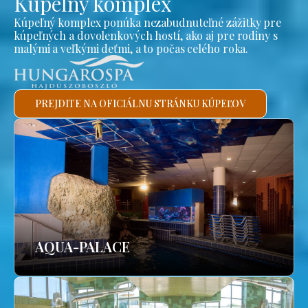
Kúpeľný komplex
Kúpeľný komplex ponúka nezabudnuteľné zážitky pre
kúpeľných a dovolenkových hostí, ako aj pre rodiny s
malými a veľkými deťmi, a to počas celého roka.
PREJDITE NA OFICIÁLNU STRÁNKU KÚPEĽOV
AQUA-PALACE