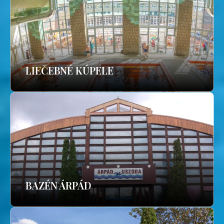
LIEČEBNÉ KÚPELE
BAZÉN ÁRPÁD