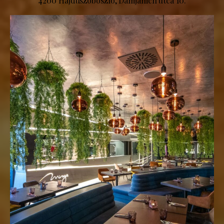
4200 Hajdúszoboszló, Damjanich utca 10.