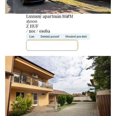
Luxusný apartmán M&M
15000
Z HUF
/ noc / osoba
Ľan
Detská posteľ
Vhodné pre deti
SKONTROLUJEM TO