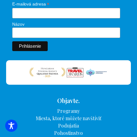
*
E-mailová adresa
Názov
Objavte.
Programy
Miesta, ktoré môžete navštíviť
Podujatia
VYHĽADÁVANIE UBYTOVANIA
Pohostinstvo