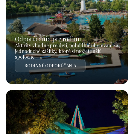
Odporúčania pre rodinu
Aktivity vhodné pre deti, pohodlné ubytovanie a
jednoduché zážitky, ktoré si môžete užiť
spoločne.
RODINNÉ ODPORÚČANIA