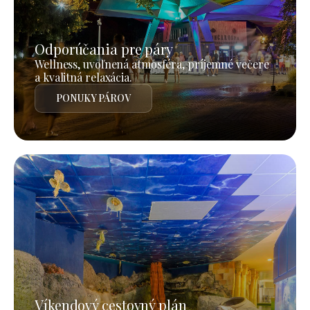
Odporúčania pre páry
Wellness, uvoľnená atmosféra, príjemné večere
a kvalitná relaxácia.
PONUKY PÁROV
Víkendový cestovný plán