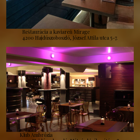
Reštaurácia a kaviareň Mirage
4200 Hajdúszoboszló, József Attila utca 5-7.
Klub Ambrózia