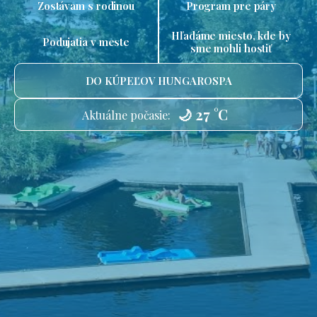
Zostávam s rodinou
Program pre páry
Hľadáme miesto, kde by
Podujatia v meste
sme mohli hostiť
DO KÚPEĽOV HUNGAROSPA
🌙 27 °C
Aktuálne počasie: