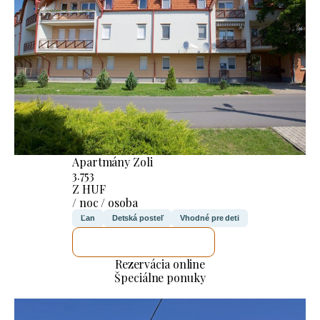
Apartmány Zoli
3.753
Z HUF
/ noc / osoba
Ľan
Detská posteľ
Vhodné pre deti
SKONTROLUJEM TO
Rezervácia online
Špeciálne ponuky