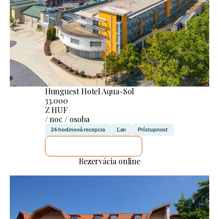
Hunguest Hotel Aqua-Sol
33.000
Z HUF
/ noc / osoba
24-hodinová recepcia
Ľan
Prístupnosť
SKONTROLUJEM TO
Rezervácia online