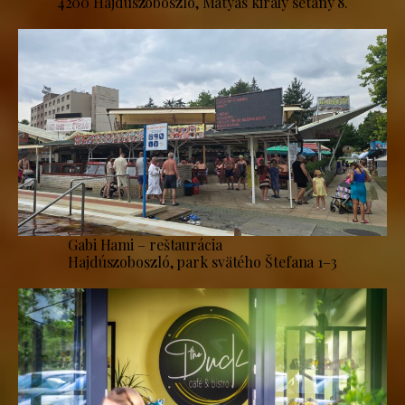
4200 Hajdúszoboszló, Mátyás király sétány 8.
Gabi Hami – reštaurácia
Hajdúszoboszló, park svätého Štefana 1–3