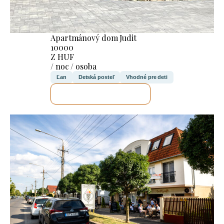
Apartmánový dom Judit
10000
Z HUF
/ noc / osoba
Ľan
Detská posteľ
Vhodné pre deti
SKONTROLUJEM TO