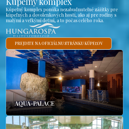
Kúpeľný komplex
Kúpeľný komplex ponúka nezabudnuteľné zážitky pre
kúpeľných a dovolenkových hostí, ako aj pre rodiny s
malými a veľkými deťmi, a to počas celého roka.
PREJDITE NA OFICIÁLNU STRÁNKU KÚPEĽOV
AQUA-PALACE