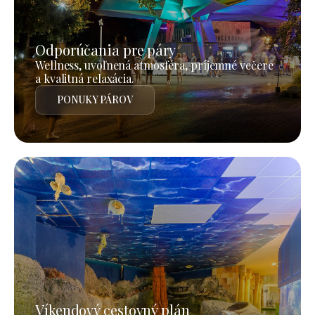
Odporúčania pre páry
Wellness, uvoľnená atmosféra, príjemné večere
a kvalitná relaxácia.
PONUKY PÁROV
Víkendový cestovný plán