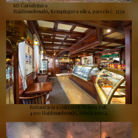
SD Čarodejnica
Hajdúszoboszló, Kempingova ulica, parcela č. 3529
Reštaurácia a cukráreň Nelson Pub
4200 Hajdúszoboszló, Hősök tere 4.