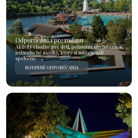
Odporúčania pre rodinu
Aktivity vhodné pre deti, pohodlné ubytovanie a
jednoduché zážitky, ktoré si môžete užiť
spoločne.
RODINNÉ ODPORÚČANIA