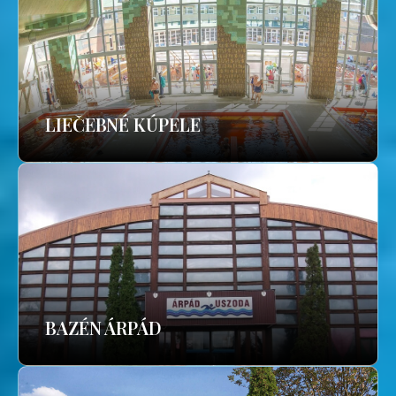
LIEČEBNÉ KÚPELE
BAZÉN ÁRPÁD