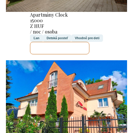
Apartmány Clock
15000
Z HUF
/ noc / osoba
Ľan
Detská posteľ
Vhodné pre deti
SKONTROLUJEM TO