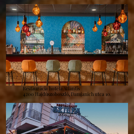
Reštaurácia hotela Atlantis
4200 Hajdúszoboszló, Damjanich utca 10.