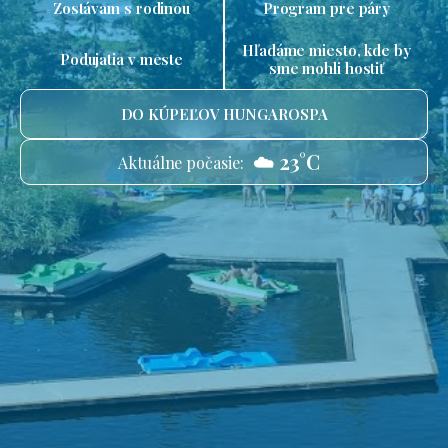
Zostávam s rodinou
Program pre páry
Hľadáme miesto, kde by
Podujatia v meste
sme mohli hostiť
DO KÚPEĽOV HUNGAROSPA
☁️ 23°C
Aktuálne počasie: