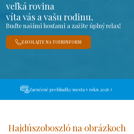
veľká rovina
víta vás a vašu rodinu.
Buďte našimi hosťami a zažite úplný relax!
ZAVOLAJTE NA TOURINFORM
Zaručené prehliadky mesta v roku 2026
Hajdúszoboszló na obrázkoch