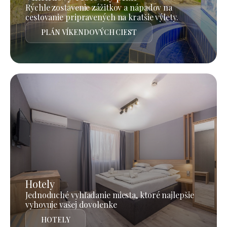
Rýchle zostavenie zážitkov a nápadov na
cestovanie pripravených na kratšie výlety.
PLÁN VÍKENDOVÝCH CIEST
Hotely
Jednoduché vyhľadanie miesta, ktoré najlepšie
vyhovuje vašej dovolenke
HOTELY