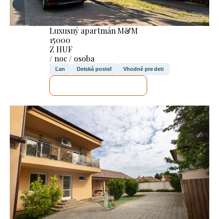
Luxusný apartmán M&M
15000
Z HUF
/ noc / osoba
Ľan
Detská posteľ
Vhodné pre deti
SKONTROLUJEM TO