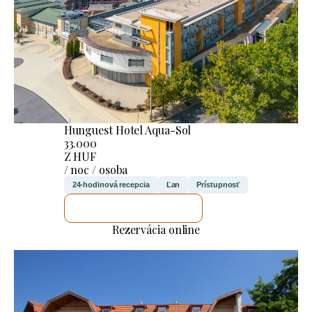
Hunguest Hotel Aqua-Sol
33.000
Z HUF
/ noc / osoba
24-hodinová recepcia
Ľan
Prístupnosť
SKONTROLUJEM TO
Rezervácia online