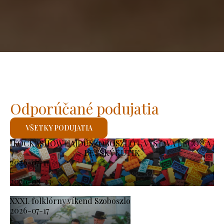
Odporúčané podujatia
VŠETKY PODUJATIA
KOCKASHOW HAJDÚSZOBOSZLÓ – VÝSTAVA LEGO® A
DETSKÝ KÚTIK
2026-07-11
-
2026-08-23
XXXI. folklórny víkend Szoboszlo
2026-07-17
-