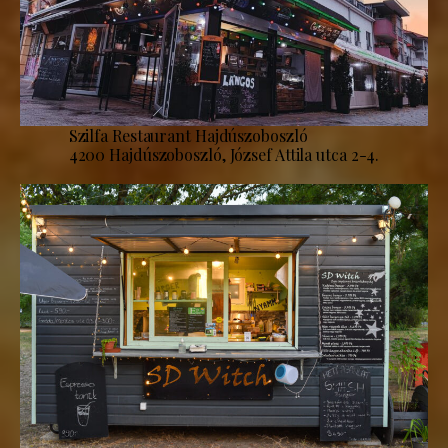
Szilfa Restaurant Hajdúszoboszló
4200 Hajdúszoboszló, József Attila utca 2-4.