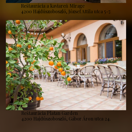
Reštaurácia a kaviareň Mirage
4200 Hajdúszoboszló, József Attila utca 5-7.
Reštaurácia Platan Garden
4200 Hajdúszoboszló, Gábor Áron utca 24.