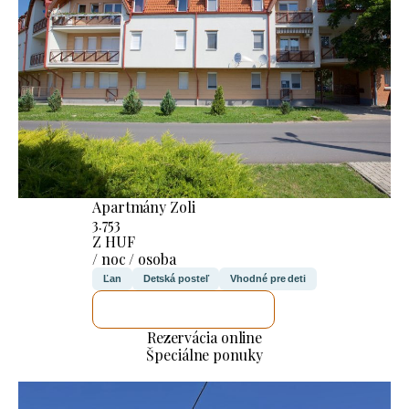
Apartmány Zoli
3.753
Z HUF
/ noc / osoba
Ľan
Detská posteľ
Vhodné pre deti
SKONTROLUJEM TO
Rezervácia online
Špeciálne ponuky