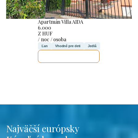
Apartmán Villa AIDA
6.000
Z HUF
/ noc / osoba
Ľan
Vhodné pre deti
Jedlá
SKONTROLUJEM TO
Najväčší európsky