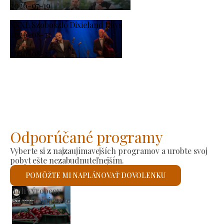
2026-07-19
XXXI. Szoboszló Dixieland Days
2026-08-21
-
2026-08-23
Odporúčané programy
Vyberte si z najzaujímavejších programov a urobte svoj
pobyt ešte nezabudnuteľnejším.
POMÔŽTE MI NAPLÁNOVAŤ DOVOLENKU
Rímskokatolícky kostol svätého Lászlóa
Skontrolujem to