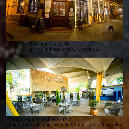
Taverna Kemencés
4200 Hajdúszoboszló, Daru zug 1.
Hungarospa Brunch & Coffee
Hajdúszoboszló, park svätého Štefana, 4200 Maďarsko