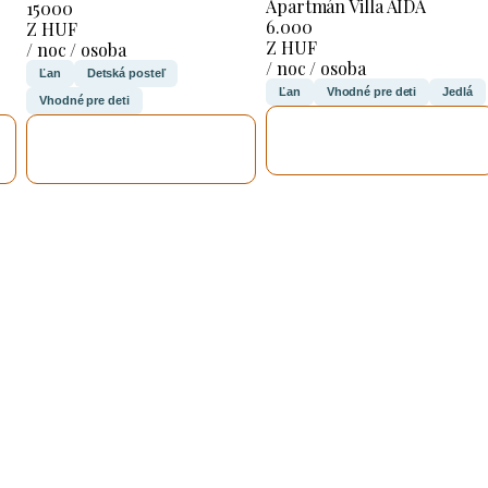
Apartmán Villa AIDA
15000
6.000
Z HUF
Z HUF
/ noc / osoba
/ noc / osoba
Ľan
Detská posteľ
Ľan
Vhodné pre deti
Jedlá
Vhodné pre deti
SKONTROLUJEM
SKONTROLUJEM
TO
TO