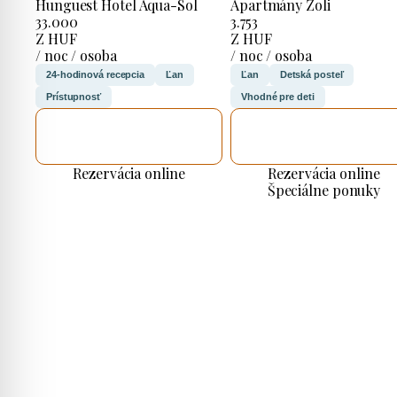
Hunguest Hotel Aqua-Sol
Apartmány Zoli
33.000
3.753
Z HUF
Z HUF
/ noc / osoba
/ noc / osoba
24-hodinová recepcia
Ľan
Ľan
Detská posteľ
Prístupnosť
Vhodné pre deti
SKONTROLUJEM
SKONTROLUJEM
TO
TO
Rezervácia online
Rezervácia online
Špeciálne ponuky