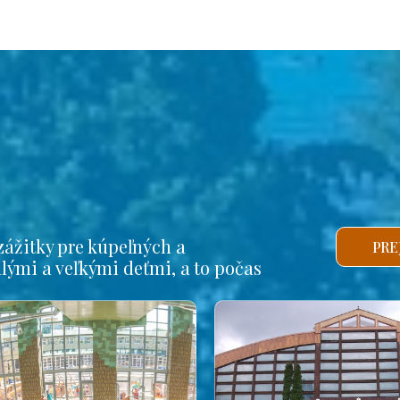
ážitky pre kúpeľných a
PRE
alými a veľkými deťmi, a to počas