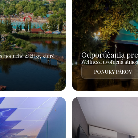
Odporúčania pre
jednoduché zážitky, ktoré
Wellness, uvoľnená atmosf
PONUKY PÁROV