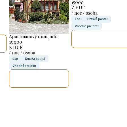
15000
Z HUF
/ noc / osoba
Ľan
Detská posteľ
Vhodné pre deti
SKONTROLUJEM
Apartmánový dom Judit
TO
10000
Z HUF
/ noc / osoba
Ľan
Detská posteľ
Vhodné pre deti
SKONTROLUJEM
TO