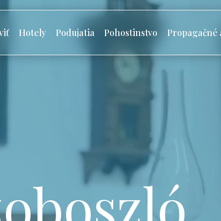
viť
Hotely
Podujatia
Pohostinstvo
Propagačné 
oboszló