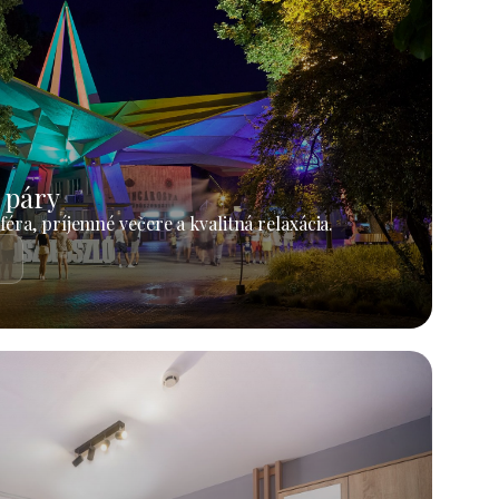
 páry
éra, príjemné večere a kvalitná relaxácia.