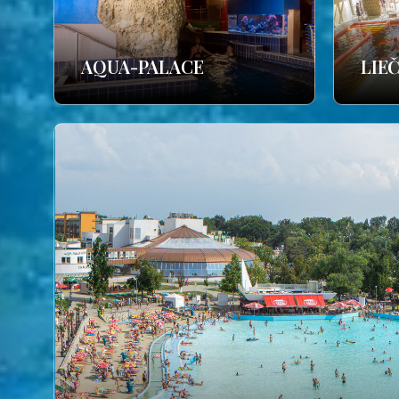
AQUA-PALACE
LIE