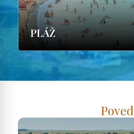
PLÁŽ
Poved