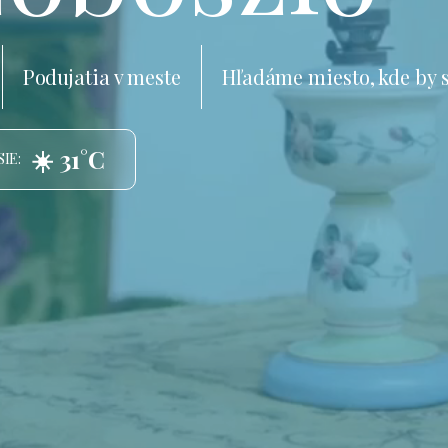
Podujatia v meste
Hľadáme miesto, kde by 
☀️ 31°C
IE: