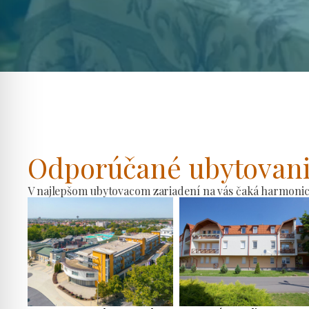
Odporúčané ubytovan
V najlepšom ubytovacom zariadení na vás čaká harmonické