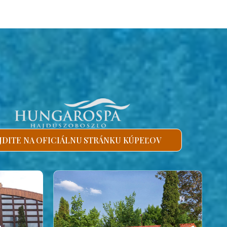
JDITE NA OFICIÁLNU STRÁNKU KÚPEĽOV