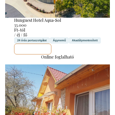
Hunguest Hotel Aqua-Sol
33.000
Ft-tól
/ éj / fő
24 órás portaszolgálat
Ágynemű
Akadálymentesített
MEGNÉZEM
Online foglalható