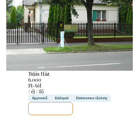
Tujás Ház
6.000
Ft-tól
/ éj / fő
Ágynemű
Edények
Elektromos tűzhely
MEGNÉZEM