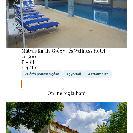
Mátyás Király Gyógy- és Wellness Hotel
20.500
Ft-tól
/ éj / fő
24 órás portaszolgálat
Ágynemű
Asztalitenisz
MEGNÉZEM
Online foglalható