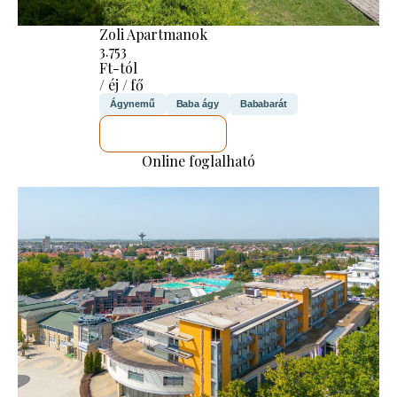
Zoli Apartmanok
3.753
Ft-tól
/ éj / fő
Ágynemű
Baba ágy
Bababarát
MEGNÉZEM
Online foglalható