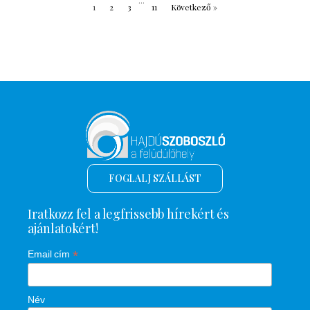
...
1
2
3
11
Következő »
FOGLALJ SZÁLLÁST
Iratkozz fel a legfrissebb hírekért és
ajánlatokért!
*
Email cím
Név