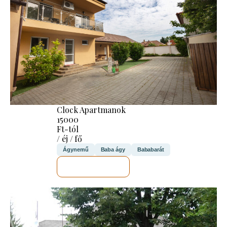
Clock Apartmanok
15000
Ft-tól
/ éj / fő
Ágynemű
Baba ágy
Bababarát
MEGNÉZEM