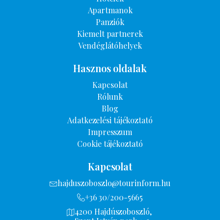
Apartmanok
Panziók
Kiemelt partnerek
Vendéglátóhelyek
Hasznos oldalak
Kapcsolat
Rólunk
Blog
Adatkezelési tájékoztató
Impresszum
Cookie tájékoztató
Kapcsolat
hajduszoboszlo@tourinform.hu
+36 30/200-5665
4200 Hajdúszoboszló,