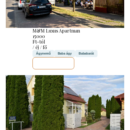
M&M Luxus Apartman
15000
Ft-tól
/ éj / fő
Ágynemű
Baba ágy
Bababarát
MEGNÉZEM