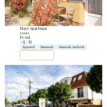
Mary Apartman
7.000
Ft-tól
/ éj / fő
Ágynemű
Bababarát
Babaszék, etetőszék
MEGNÉZEM