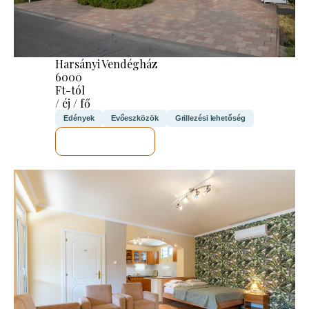
Harsányi Vendégház
6000
Ft-tól
/ éj / fő
Edények
Evőeszközök
Grillezési lehetőség
MEGNÉZEM