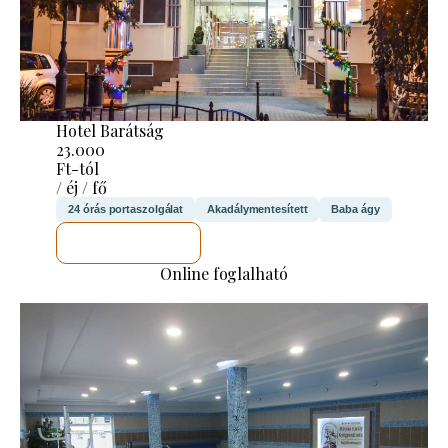
Hotel Barátság
23.000
Ft-tól
/ éj / fő
24 órás portaszolgálat
Akadálymentesített
Baba ágy
MEGNÉZEM
Online foglalható