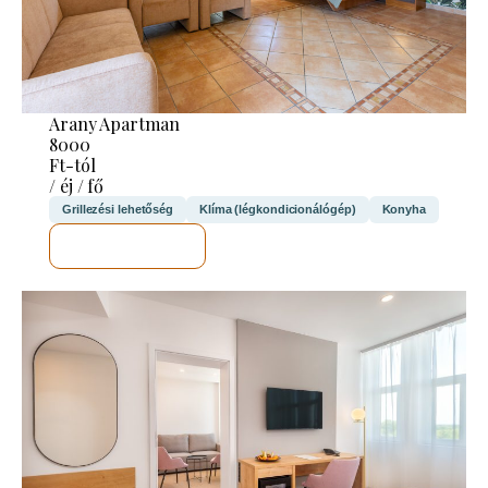
Arany Apartman
8000
Ft-tól
/ éj / fő
Grillezési lehetőség
Klíma (légkondicionálógép)
Konyha
MEGNÉZEM