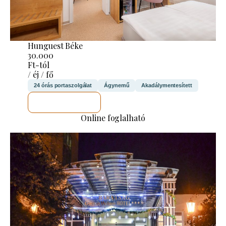
Hunguest Béke
30.000
Ft-tól
/ éj / fő
24 órás portaszolgálat
Ágynemű
Akadálymentesített
MEGNÉZEM
Online foglalható