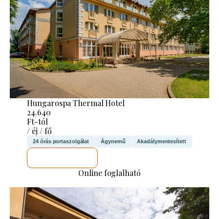
Hungarospa Thermal Hotel
24.640
Ft-tól
/ éj / fő
24 órás portaszolgálat
Ágynemű
Akadálymentesített
MEGNÉZEM
Online foglalható