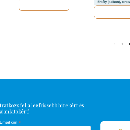
Erkély (balkon), teras
MEGNÉZEM
MEGNÉZE
1
2
Iratkozz fel a legfrissebb hírekért és
ajánlatokért!
*
Email cím