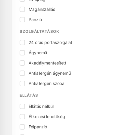
Magánszállás
Panzió
Vendégház
SZOLGÁLTATÁSOK
24 órás portaszolgálat
Ágynemű
Akadálymentesített
Antiallergén ágynemű
Antiallergén szoba
Áramcsatlakozás
ELLÁTÁS
Asztalitenisz
Ellátás nélkül
Baba ágy
Étkezési lehetőség
Bababarát
Félpanzió
Babaszék, etetőszék