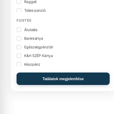
Reggeli
Beltéri úszómedence
Teljes panzió
Biliárd
Vegetáriánus konyha
FIZETÉS
Bowling
Átutalás
Családi szoba, apartman
Bankkártya
Csocsó / asztali foci
Egészségpénztár
Csomagmegőrzés
K&H SZÉP Kártya
Dohányzó szobák
Készpénz
Edények
Készpénz: Euro (€)
Egyéb szolgáltatások
Találatok megjelenítése
MKB SZÉP Kártya
Elektromos tűzhely
OTP SZÉP Kártya
Élelmiszerüzlet
Élmény medence
Élménymedence