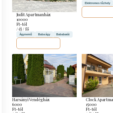
Elektromos tűzhely
MEGNÉZE
Judit Apartmanház
10000
Ft-tól
/ éj / fő
Ágynemű
Baba ágy
Bababarát
MEGNÉZEM
Harsányi Vendégház
Clock Apartm
6000
15000
Ft-tól
Ft-tól