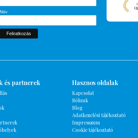
Név
k és partnerek
Hasznos oldalak
llás
Kapcsolat
Rólunk
ok
Blog
Adatkezelési tájékoztató
artnerek
Impresszum
óhelyek
Cookie tájékoztató