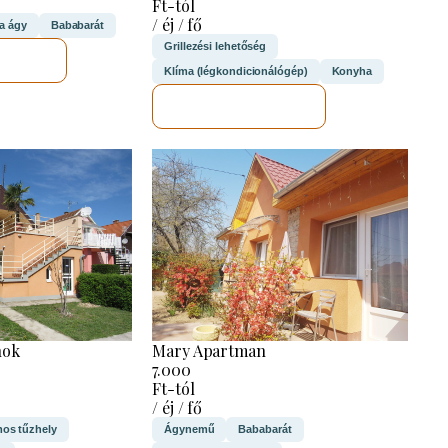
Ft-tól
/ éj / fő
a ágy
Bababarát
Grillezési lehetőség
ZEM
Klíma (légkondicionálógép)
Konyha
MEGNÉZEM
Mary Apartman
nok
7.000
Ft-tól
/ éj / fő
Ágynemű
Bababarát
mos tűzhely