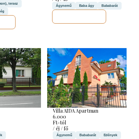
kon), terasz
Ágynemű
Baba ágy
Bababarát
ség
MEGNÉZEM
M
Villa AIDA Apartman
6.000
Ft-tól
/ éj / fő
ek
Ágynemű
Bababarát
Edények