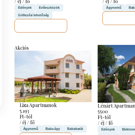
/ éj / fő
/ éj / fő
Edények
Evőeszközök
Ágynemű
Bab
Grillezési lehetőség
MEGNÉ
MEGNÉZEM
Akciós
Liza Apartmanok
Lénárt Apartma
5.193
5500
Ft-tól
Ft-tól
/ éj / fő
/ éj / fő
Ágynemű
Baba ágy
Bababarát
Edények
Elektro