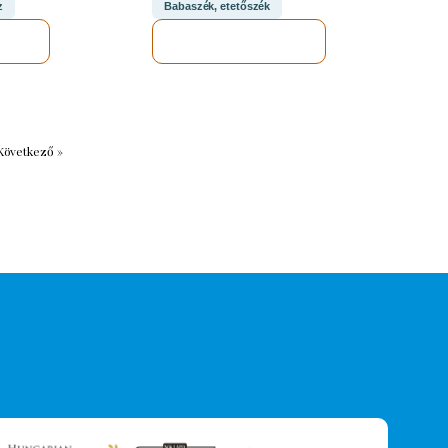
Babaszék, etetőszék
z
MEGNÉZEM
M
Következő »