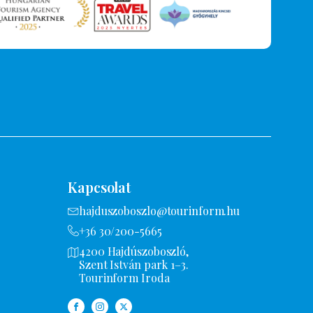
Kapcsolat
hajduszoboszlo@tourinform.hu
+36 30/200-5665
4200 Hajdúszoboszló,
Szent István park 1–3.
Tourinform Iroda