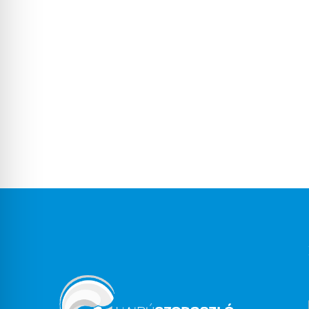
Erkély
Erkély (balkon), terasz
Értékmegőrzés
Étterem
Éves parcella
Evőeszközök
Fagyasztó
Fényterápia
Fitness terem
Fodrászat
Főzési, sütési lehetőség
Franciaágy
Fürdetőkád