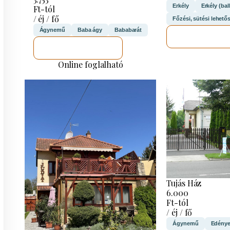
Erkély
Erkély (bal
Ft-tól
/ éj / fő
Főzési, sütési lehető
Ágynemű
Baba ágy
Bababarát
MEGNÉZE
MEGNÉZEM
Online foglalható
Tujás Ház
6.000
Ft-tól
/ éj / fő
Ágynemű
Edény