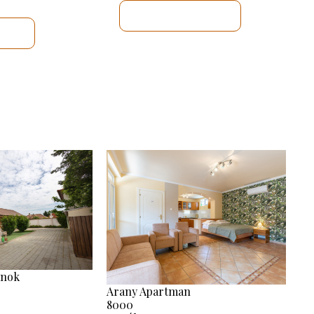
MEGNÉZEM
M
anok
Arany Apartman
8000