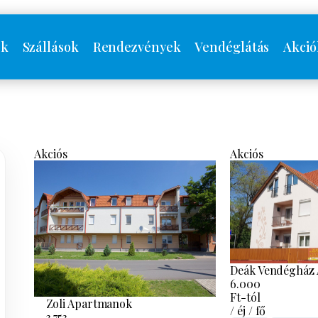
ók
Szállások
Rendezvények
Vendéglátás
Akció
Akciós
Akciós
Deák Vendégház
6.000
Ft-tól
Zoli Apartmanok
/ éj / fő
3.753