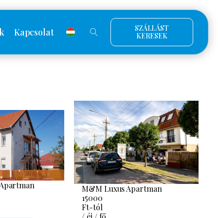
SZÁLLÁST
k
Kapcsolat
KERESEK
 Apartman
M&M Luxus Apartman
15000
Ft-tól
/ éj / fő