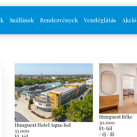
ók
Szállások
Rendezvények
Vendéglátás
Akció
Hunguest Béke
30.000
Hunguest Hotel Aqua-Sol
Ft-tól
33.000
/ éj / fő
Ft-tól