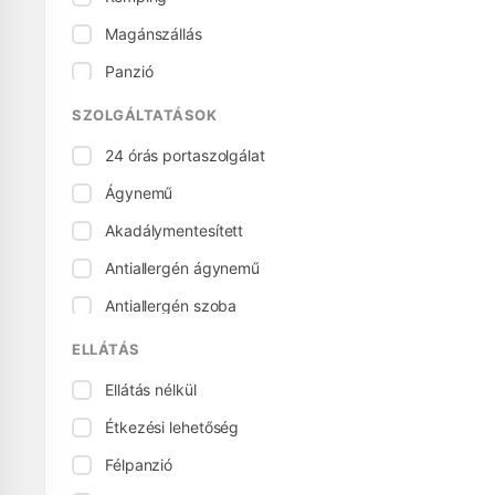
Magánszállás
Panzió
Vendégház
SZOLGÁLTATÁSOK
24 órás portaszolgálat
Ágynemű
Akadálymentesített
Antiallergén ágynemű
Antiallergén szoba
Áramcsatlakozás
ELLÁTÁS
Asztalitenisz
Ellátás nélkül
Baba ágy
Étkezési lehetőség
Bababarát
Félpanzió
Babaszék, etetőszék