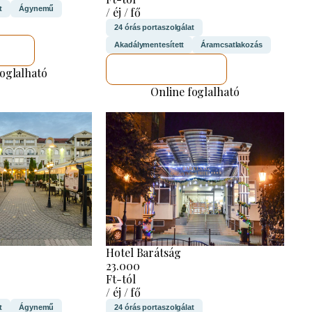
t
Ágynemű
/ éj / fő
24 órás portaszolgálat
Akadálymentesített
Áramcsatlakozás
M
MEGNÉZEM
foglalható
Online foglalható
Hotel Barátság
23.000
Ft-tól
/ éj / fő
t
Ágynemű
24 órás portaszolgálat