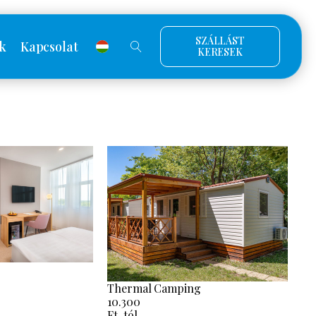
SZÁLLÁST
k
Kapcsolat
KERESEK
Thermal Camping
10.300
Ft-tól