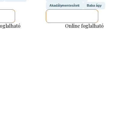
Akadálymentesített
Baba ágy
M
MEGNÉZEM
foglalható
Online foglalható