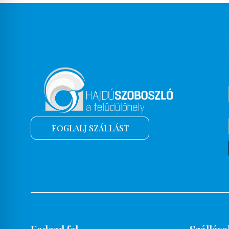
Erkély
Erkély (balkon), terasz
Értékmegőrzés
Étterem
Éves parcella
Evőeszközök
Fagyasztó
FOGLALJ SZÁLLÁST
Fényterápia
Fitness terem
Fodrászat
Főzési, sütési lehetőség
Franciaágy
Fürdetőkád