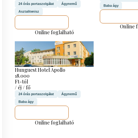
24 órás portaszolgálat
Ágynemű
Baba ágy
Asztalitenisz
MEGNÉZE
MEGNÉZEM
Online 
Online foglalható
Hunguest Hotel Apollo
18.000
Ft-tól
/ éj / fő
24 órás portaszolgálat
Ágynemű
Baba ágy
MEGNÉZEM
Online foglalható