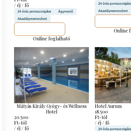
24 órás portaszolgála
/ éj / fő
Akadálymentesített
24 órás portaszolgálat
Ágynemű
Akadálymentesített
MEGNÉZE
MEGNÉZEM
Online 
Online foglalható
Mátyás Király Gyógy- és Wellness
Hotel Aurum
Hotel
18.500
20.500
Ft-tól
Ft-tól
/ éj / fő
/ éj / fő
24 órás portaszolgála