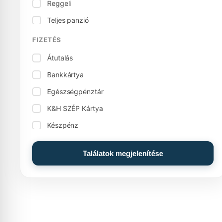
Reggeli
Beltéri úszómedence
Teljes panzió
Biliárd
Vegetáriánus konyha
FIZETÉS
Bowling
Átutalás
Családi szoba, apartman
Bankkártya
Csocsó / asztali foci
Egészségpénztár
Csomagmegőrzés
K&H SZÉP Kártya
Dohányzó szobák
Készpénz
Edények
Készpénz: Euro (€)
Egyéb szolgáltatások
Találatok megjelenítése
MKB SZÉP Kártya
Elektromos tűzhely
OTP SZÉP Kártya
Élelmiszerüzlet
Élmény medence
Élménymedence