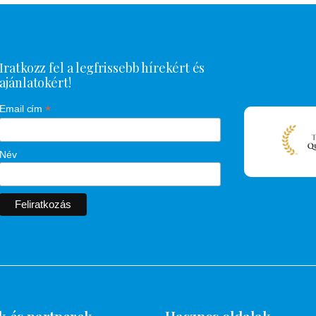
Iratkozz fel a legfrissebb hírekért és
ajánlatokért!
*
Email cím
Név