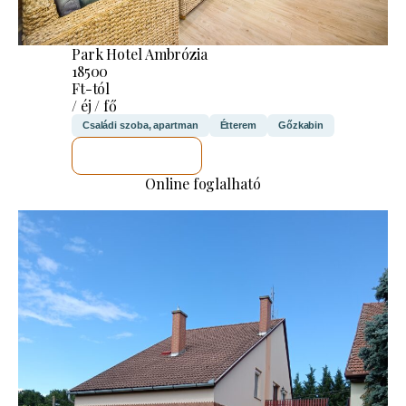
Park Hotel Ambrózia
18500
Ft-tól
/ éj / fő
Családi szoba, apartman
Étterem
Gőzkabin
MEGNÉZEM
Online foglalható