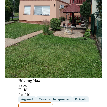
Hóvirág Ház
4800
Ft-tól
/ éj / fő
Ágynemű
Családi szoba, apartman
Edények