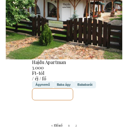
Hajdu Apartman
3.000
Ft-tól
/ éj / fő
Ágynemű
Baba ágy
Bababarát
MEGNÉZEM
« Előző
1
2