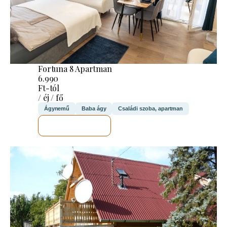
Fortuna 8 Apartman
6.990
Ft-tól
/ éj / fő
Ágynemű
Baba ágy
Családi szoba, apartman
MEGNÉZEM