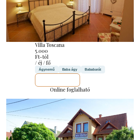
Villa Toscana
5.000
Ft-tól
/ éj / fő
Ágynemű
Baba ágy
Bababarát
MEGNÉZEM
Online foglalható