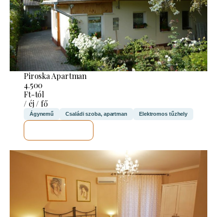
Piroska Apartman
4.500
Ft-tól
/ éj / fő
Ágynemű
Családi szoba, apartman
Elektromos tűzhely
MEGNÉZEM