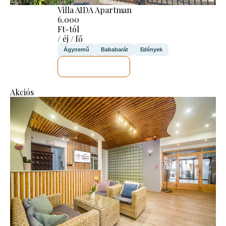
Villa AIDA Apartman
6.000
Ft-tól
/ éj / fő
Ágynemű
Bababarát
Edények
MEGNÉZEM
Akciós