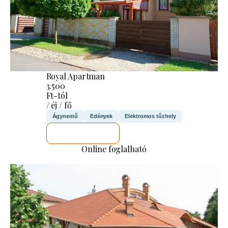
Royal Apartman
3.500
Ft-tól
/ éj / fő
Ágynemű
Edények
Elektromos tűzhely
MEGNÉZEM
Online foglalható