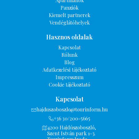
Apartmanok
Panziók
Kiemelt partnerek
Vendéglátóhelyek
Hasznos oldalak
Kapcsolat
Rólunk
Blog
Adatkezelési tájékoztató
Impresszum
Cookie tájékoztató
Kapcsolat
hajduszoboszlo@tourinform.hu
+36 30/200-5665
4200 Hajdúszoboszló,
Szent István park 1–3.