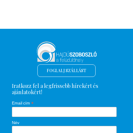
FOGLALJ SZÁLLÁST
Iratkozz fel a legfrissebb hírekért és
ajánlatokért!
*
Email cím
Név