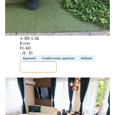
A-BB-LAK
8.000
Ft-tól
/ éj / fő
Ágynemű
Családi szoba, apartman
Edények
MEGNÉZEM