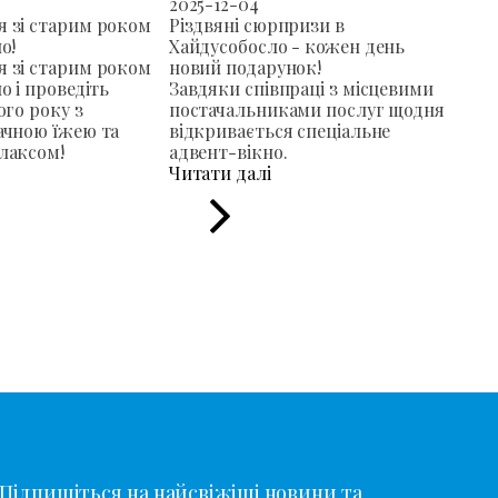
2025-12-04
 зі старим роком
Різдвяні сюрпризи в
о!
Хайдусобосло - кожен день
 зі старим роком
новий подарунок!
о і проведіть
Завдяки співпраці з місцевими
ого року з
постачальниками послуг щодня
ачною їжею та
відкривається спеціальне
лаксом!
адвент-вікно.
Читати далі
Підпишіться на найсвіжіші новини та