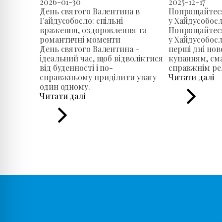
2026-01-30
2025-12-17
День святого Валентина в
Попрощайтеся
Гайдусобосло: спільні
у Хайдусобосл
враження, оздоровлення та
Попрощайтеся
романтичні моменти
у Хайдусобосл
День святого Валентина -
перші дні нов
ідеальний час, щоб відволіктися
купанням, см
від буденності і по-
справжнім ре
справжньому приділити увагу
Читати далі
один одному.
Читати далі