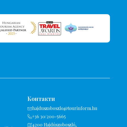
Контакти
hajduszoboszlo@tourinform.hu
+36 30/200-5665
4200 Hajdúszoboszló,