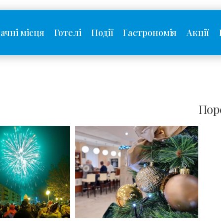
ачні місця
Готелі
Події
Гастрономія
Акції
Пор