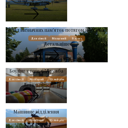
Детальніше
Огляд визначних пам'яток потягом ностальгії
Для сімей
Місцевий
Влітку
Детальніше
Боулінг у готелі "Дружба
Для сімей
Місцевий
Цілий рік
Детальніше
Машинне відділення
Для сімей
Місцевий
Цілий рік
Детальніше