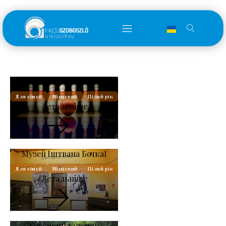
Боулінг в готелі Silver
Для сімей
Місцевий
Цілий рік
Детальніше
Музей Іштвана Бочкаї
Для сімей
Місцевий
Цілий рік
Детальніше
Казковий куточок