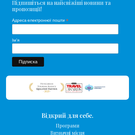
Підпишіться на найсвіжіші новини та
пропозиції!
*
Адреса електронної пошти
Ім'я
Відкрий для себе.
Програми
Визначні місця