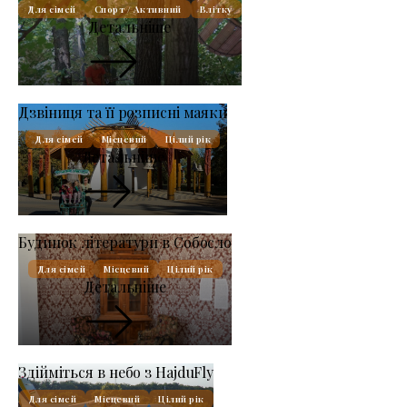
Для сімей
Спорт / Активний
Влітку
Детальніше
Дзвіниця та її розписні маяки
Для сімей
Місцевий
Цілий рік
Детальніше
Будинок літератури в Собосло
Для сімей
Місцевий
Цілий рік
Детальніше
Здійміться в небо з HajduFly
Для сімей
Місцевий
Цілий рік