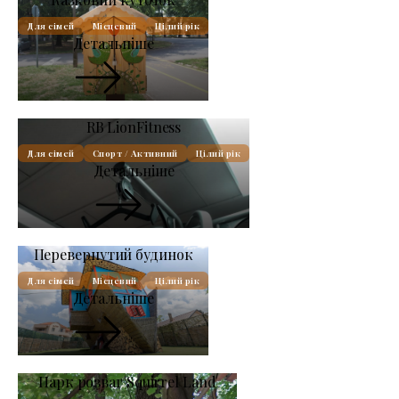
Для сімей
Місцевий
Цілий рік
Детальніше
RB LionFitness
Для сімей
Спорт / Активний
Цілий рік
Детальніше
Перевернутий будинок
Для сімей
Місцевий
Цілий рік
Детальніше
Парк розваг Squirrel Land