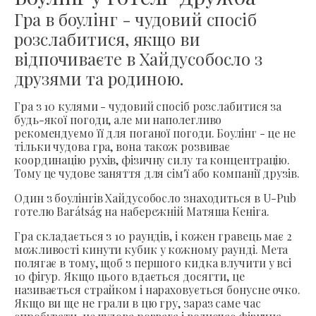
Гра в боулінг - чудовий спосіб
розслабитися, якщо ви
відпочиваєте в Хайдусобосло з
друзями та родиною.
Гра з 10 кулями - чудовий спосіб розслабитися за
будь-якої погоди, але ми наполегливо
рекомендуємо її для поганої погоди. Боулінг - це не
тільки чудова гра, вона також розвиває
координацію рухів, фізичну силу та концентрацію.
Тому це чудове заняття для сім'ї або компанії друзів.
Один з боулінгів Хайдусобосло знаходиться в U-Pub
готелю Barátság на набережній Матяша Кеніга.
Гра складається з 10 раундів, і кожен гравець має 2
можливості кинути кубик у кожному раунді. Мета
полягає в тому, щоб з першого кидка влучити у всі
10 фігур. Якщо цього вдається досягти, це
називається страйком і нараховується бонусне очко.
Якщо ви ще не грали в цю гру, зараз саме час