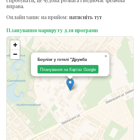
спробувати, це чудова розвага і водночас фізична
вправа.
Онлайн запис на прийом:
натисніть тут
Планування маршруту для програми
+
−
×
Боулінг у готелі "Дружба
Планування на Картах Google