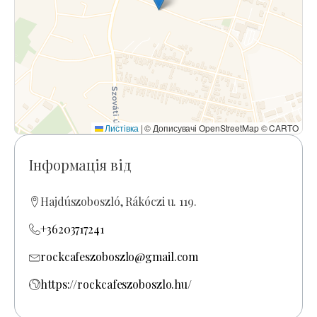
Листівка
|
© Дописувачі OpenStreetMap © CARTO
Інформація від
Hajdúszoboszló, Rákóczi u. 119.
+36203717241
rockcafeszoboszlo@gmail.com
https://rockcafeszoboszlo.hu/