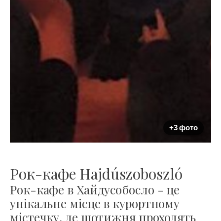
+3 фото
Рок-кафе Hajdúszoboszló
Рок-кафе в Хайдусобосло - це
унікальне місце в курортному
містечку, де щотижня проходять