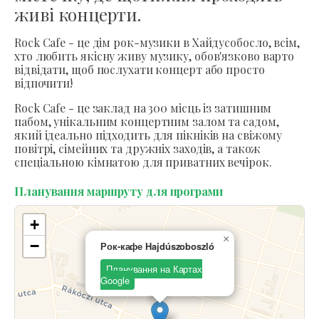
живі концерти.
Rock Cafe - це дім рок-музики в Хайдусобосло, всім,
хто любить якісну живу музику, обов'язково варто
відвідати, щоб послухати концерт або просто
відпочити!
Rock Cafe - це заклад на 300 місць із затишним
пабом, унікальним концертним залом та садом,
який ідеально підходить для пікніків на свіжому
повітрі, сімейних та дружніх заходів, а також
спеціальною кімнатою для приватних вечірок.
Планування маршруту для програми
+
×
−
Рок-кафе Hajdúszoboszló
Планування на Картах
Google