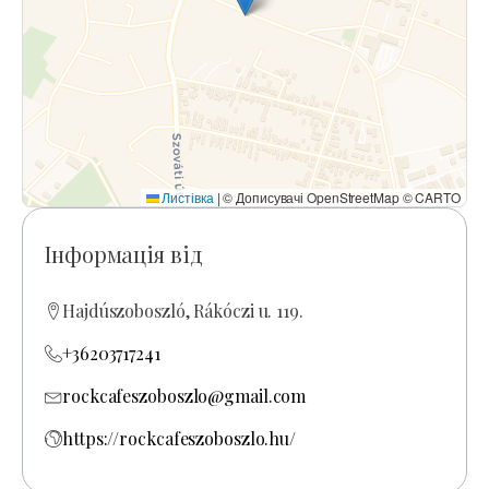
Листівка
|
© Дописувачі OpenStreetMap © CARTO
Інформація від
Hajdúszoboszló, Rákóczi u. 119.
+36203717241
rockcafeszoboszlo@gmail.com
https://rockcafeszoboszlo.hu/