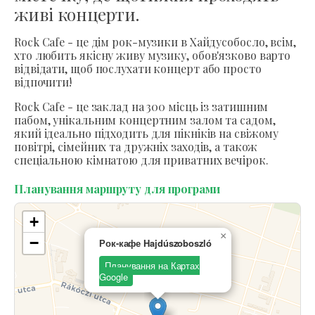
живі концерти.
Rock Cafe - це дім рок-музики в Хайдусобосло, всім,
хто любить якісну живу музику, обов'язково варто
відвідати, щоб послухати концерт або просто
відпочити!
Rock Cafe - це заклад на 300 місць із затишним
пабом, унікальним концертним залом та садом,
який ідеально підходить для пікніків на свіжому
повітрі, сімейних та дружніх заходів, а також
спеціальною кімнатою для приватних вечірок.
Планування маршруту для програми
+
×
−
Рок-кафе Hajdúszoboszló
Планування на Картах
Google