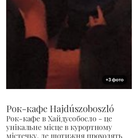
+3 фото
Рок-кафе Hajdúszoboszló
Рок-кафе в Хайдусобосло - це
унікальне місце в курортному
містечку, де щотижня проходять