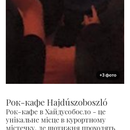
+3 фото
Рок-кафе Hajdúszoboszló
Рок-кафе в Хайдусобосло - це
унікальне місце в курортному
містечку, де щотижня проходять