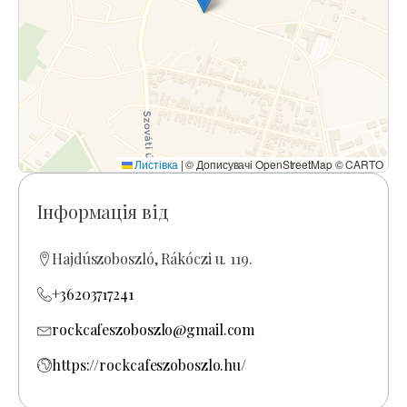
Листівка
|
© Дописувачі OpenStreetMap © CARTO
Інформація від
Hajdúszoboszló, Rákóczi u. 119.
+36203717241
rockcafeszoboszlo@gmail.com
https://rockcafeszoboszlo.hu/