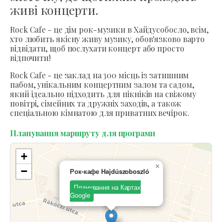
живі концерти.
Rock Cafe - це дім рок-музики в Хайдусобосло, всім,
хто любить якісну живу музику, обов'язково варто
відвідати, щоб послухати концерт або просто
відпочити!
Rock Cafe - це заклад на 300 місць із затишним
пабом, унікальним концертним залом та садом,
який ідеально підходить для пікніків на свіжому
повітрі, сімейних та дружніх заходів, а також
спеціальною кімнатою для приватних вечірок.
Планування маршруту для програми
+
×
−
Рок-кафе Hajdúszoboszló
Планування на Картах
Google