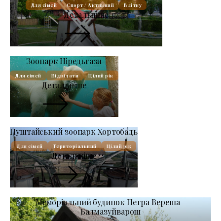
Для сімей
Спорт / Активний
Влітку
Детальніше
Зоопарк Ніредьгази
Для сімей
Відвідати
Цілий рік
Детальніше
Пуштайський зоопарк Хортобадь
Для сімей
Територіальний
Цілий рік
Детальніше
Меморіальний будинок Петра Вереша -
Балмазуйварош