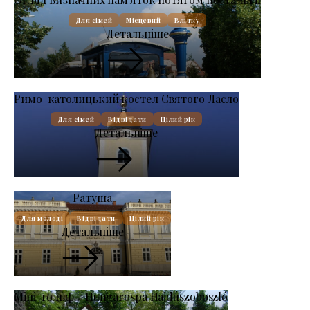
Для сімей
Місцевий
Влітку
Детальніше
Римо-католицький костел Святого Ласло
Для сімей
Відвідати
Цілий рік
Детальніше
Ратуша
Для молоді
Відвідати
Цілий рік
Детальніше
Міні-гольф - Hungarospa Hajdúszoboszló