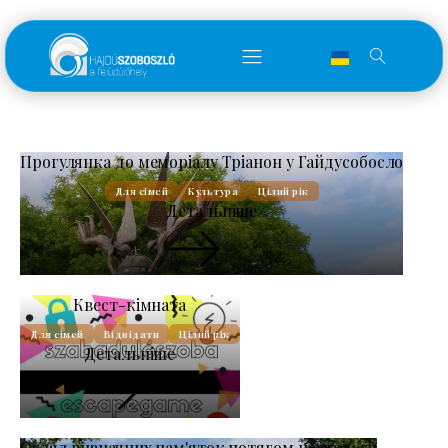
Прогулянка до меморіалу Тріанон у Гайдусобосло
Для сімей
Культура
Цілий рік
Детальніше
Квест-кімната
Для сімей
Відвідати
Цілий рік
Детальніше
Огляд визначних пам'яток потягом ностальгії