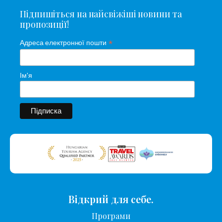
Підпишіться на найсвіжіші новини та
пропозиції!
*
Адреса електронної пошти
Ім'я
Відкрий для себе.
Програми