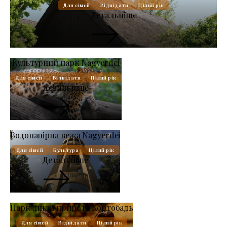
Для сімей
Відвідати
Цілий рік
Детальніше
Культурний парк Nagyerdei
Для сімей
Відвідати
Цілий рік
Детальніше
Водонапірна вежа Nagyerdei
Для сімей
Культура
Цілий рік
Детальніше
Парк дикої природи Хортобадь
Для сімей
Відвідати
Цілий рік