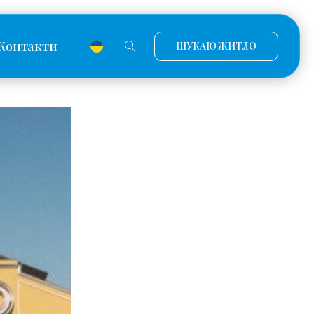
Контакти
ШУКАЮ ЖИТЛО