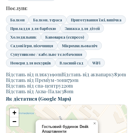
Послуги:
Балкон
Балкон, тераса
Приготування їжі, випічка
Приладдя для барбекю
Знижка для дітей
Холодильник
Кавоварка (еспресо)
Садові ігри, пісочниця
Мікрохвильова піч
Супутникове / кабельне телебачення
Номери для некурців
Власний сад
WiFi
Відстань від пляжу
190
m
Відстань від аквапарку
830
m
Відстань від Преміум-зони
750
m
Відстань від спа-центру
220
m
Відстань від Аква-Палас
380
m
Як дістатися (Google Maps)
+
−
×
Гостьовий будинок Deák
Апартаменти