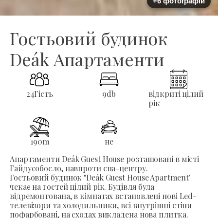
+6 фотографій
Гостьовий будинок
Deák Апартаменти
24
Гість
9
db
відкриті цілий
рік
190
m
не
Апартаменти Deák Guest House розташовані в місті
Гайдусобосло, навпроти спа-центру.
Гостьовий будинок "Deák Guest House Apartment"
чекає на гостей цілий рік. Будівля була
відремонтована, в кімнатах встановлені нові Led-
телевізори та холодильники, всі внутрішні стіни
пофарбовані, на сходах викладена нова плитка.