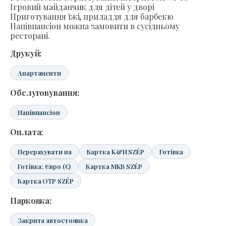
Ігровий майданчик для дітей у дворі
Приготування їжі, приладдя для барбекю
Напівпансіон можна замовити в сусідньому
ресторані.
Друкуй:
Апартаменти
Обслуговування:
Напівпансіон
Оплата:
Перерахувати на
Картка K&H SZÉP
Готівка
Готівка: Євро (€)
Картка MKB SZÉP
Картка OTP SZÉP
Парковка:
Закрита автостоянка