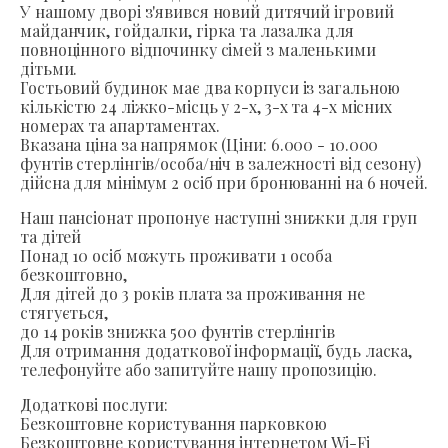
У нашому дворі з'явився новий дитячий ігровий
майданчик, гойдалки, гірка та лазалка для
повноцінного відпочинку сімей з маленькими
дітьми.
Гостьовий будинок має два корпуси із загальною
кількістю 24 ліжко-місць у 2-х, 3-х та 4-х місних
номерах та апартаментах.
Вказана ціна за напрямок (Ціни: 6.000 - 10.000
фунтів стерлінгів/особа/ніч в залежності від сезону)
дійсна для мінімум 2 осіб при бронюванні на 6 ночей.
Наш пансіонат пропонує наступні знижки для груп
та дітей
Понад 10 осіб можуть проживати 1 особа
безкоштовно,
Для дітей до 3 років плата за проживання не
стягується,
до 14 років знижка 500 фунтів стерлінгів
Для отримання додаткової інформації, будь ласка,
телефонуйте або запитуйте нашу пропозицію.
Додаткові послуги:
Безкоштовне користування парковкою
Безкоштовне користування інтернетом Wi-Fi